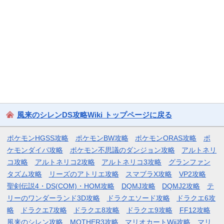
風来のシレンDS攻略Wiki トップページに戻る
ポケモンHGSS攻略
ポケモンBW攻略
ポケモンORAS攻略
ポ
ケモンダイパ攻略
ポケモン不思議のダンジョン攻略
アルトネリ
コ攻略
アルトネリコ2攻略
アルトネリコ3攻略
グランファン
タズム攻略
リーズのアトリエ攻略
スマブラX攻略
VP2攻略
聖剣伝説4・DS(COM)・HOM攻略
DQMJ攻略
DQMJ2攻略
テ
リーのワンダーランド3D攻略
ドラクエソード攻略
ドラクエ6攻
略
ドラクエ7攻略
ドラクエ8攻略
ドラクエ9攻略
FF12攻略
風来のシレン攻略
MOTHER3攻略
マリオカートWii攻略
マリ