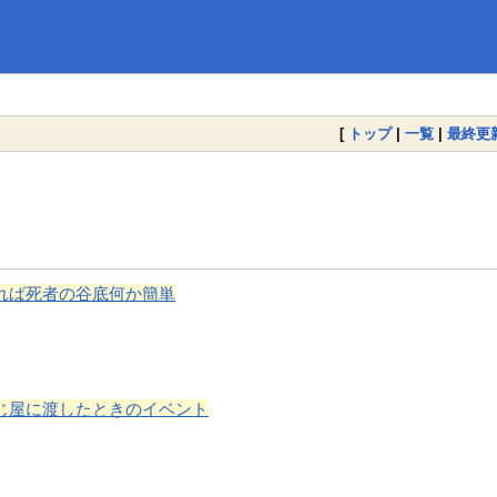
[
トップ
|
一覧
|
最終更
れば死者の谷底何か簡単
じ屋に渡したときのイベント