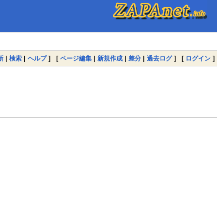
新
|
検索
|
ヘルプ
] [
ページ編集
|
新規作成
|
差分
|
過去ログ
] [
ログイン
]