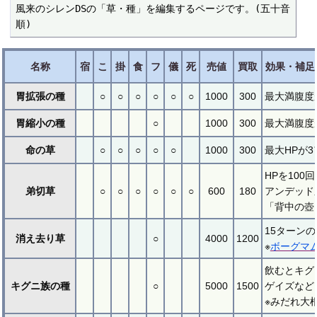
風来のシレンDSの「草・種」を編集するページです。(五十音
順)
名称
宿
こ
掛
食
フ
儀
死
売値
買取
効果・補足
胃拡張の種
○
○
○
○
○
○
1000
300
最大満腹度
胃縮小の種
○
1000
300
最大満腹度
命の草
○
○
○
○
○
1000
300
最大HPが
HPを10
弟切草
○
○
○
○
○
○
600
180
アンデッド
「背中の壺
15ターン
消え去り草
○
4000
1200
※
ボーグマ
飲むとキグ
キグニ族の種
○
5000
1500
ゲイズなど
※みだれ大