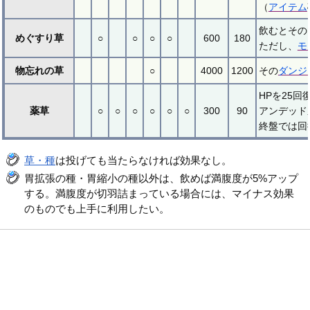
（
アイテム
飲むとその
めぐすり草
○
○
○
○
600
180
ただし、
モ
物忘れの草
○
4000
1200
その
ダンジ
HPを25
薬草
○
○
○
○
○
○
300
90
アンデッド
終盤では回
草・種
は投げても当たらなければ効果なし。
胃拡張の種・胃縮小の種以外は、飲めば満腹度が5%アップ
する。満腹度が切羽詰まっている場合には、マイナス効果
のものでも上手に利用したい。