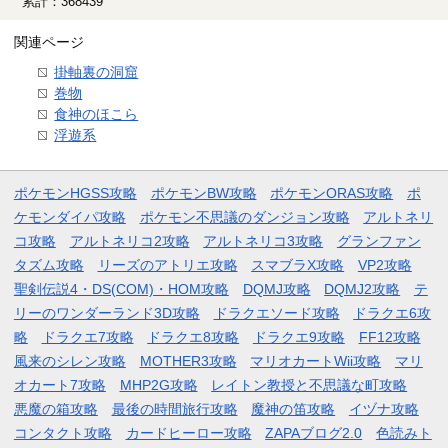
累計：368439
関連ページ
掛軸裏の洞窟
巻物
食神のほこら
浮遊系
ポケモンHGSS攻略
ポケモンBW攻略
ポケモンORAS攻略
ポ
ケモンダイパ攻略
ポケモン不思議のダンジョン攻略
アルトネリ
コ攻略
アルトネリコ2攻略
アルトネリコ3攻略
グランファン
タズム攻略
リーズのアトリエ攻略
スマブラX攻略
VP2攻略
聖剣伝説4・DS(COM)・HOM攻略
DQMJ攻略
DQMJ2攻略
テ
リーのワンダーランド3D攻略
ドラクエソード攻略
ドラクエ6攻
略
ドラクエ7攻略
ドラクエ8攻略
ドラクエ9攻略
FF12攻略
風来のシレン攻略
MOTHER3攻略
マリオカートWii攻略
マリ
オカート7攻略
MHP2G攻略
レイトン教授と不思議な町攻略
悪魔の箱攻略
最後の時間旅行攻略
魔神の笛攻略
イヅナ攻略
コンタクト攻略
カードヒーロー攻略
ZAPAブログ2.0
色読みト