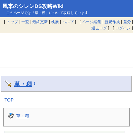
風来のシレンDS攻略Wiki
このページでは「草・種」について攻略しています。
[
トップ
|
一覧
|
最終更新
|
検索
|
ヘルプ
] [
ページ編集
|
新規作成
|
差分
|
過去ログ
] [
ログイン
]
草・種
†
TOP
草・種