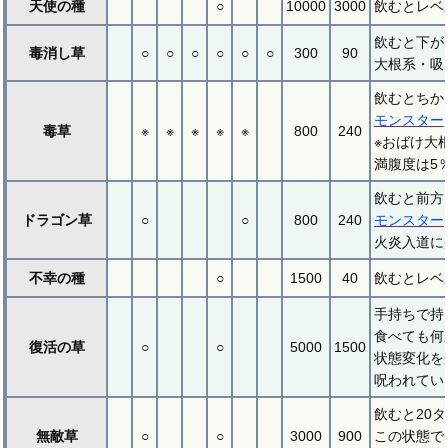
天使の種
○
10000
3000
飲むとレベ
飲むと下が
毒消し草
○
○
○
○
○
○
300
90
大根系・吸
飲むとちか
モンスター
毒草
※
※
※
※
※
800
240
※おばけ大
満腹度は5
飲むと前方
ドラゴン草
○
○
800
240
モンスター
火炎入道に
不幸の種
○
1500
40
飲むとレベ
手持ちで持
食べても何
復活の草
○
○
5000
1500
状態変化を
呪われてい
飲むと20
無敵草
○
○
3000
900
この状態で