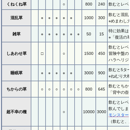
くねくね草
○
800
240
飲むとレベ
飲むと混乱
混乱草
※
※
※
※
※
1000
300
※めまわし
特に効果は
雑草
※
※
※
※
※
※
50
15
※「復活の
飲むとレベ
しあわせ草
□
○
1500
450
冒険中盤の
ハラヘリジ
飲むと5タ
睡眠草
※
※
※
※
※
3000
900
※ねむり大
飲むとちか
ちからの草
○
○
○
○
○
○
800
645
「背中の壺
飲むとレベ
飲んでしま
超不幸の種
○
10000
3000
モンスター
（飲むと、