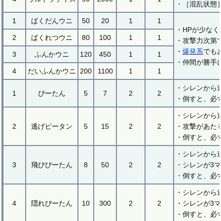
・［混乱状態
1
ばくだんウニ
50
20
1
1
・HPが少な
2
ばくれつウニ
80
100
1
1
・攻撃力次第
・
爆発系
でも
3
ふんかウニ
120
450
1
1
・仲間が勝手
4
だいふんかウニ
200
1100
1
1
・シレンから
1
ぴーたん
5
7
2
2
・倒すと、必
・シレンから
2
逃げピータン
5
15
2
2
・攻撃があた
・倒すと、必
・シレンから
3
飛びぴーたん
8
50
2
2
・シレンが3
・倒すと、必
・シレンから
4
隠れぴーたん
10
300
2
2
・シレンが3
・倒すと、必