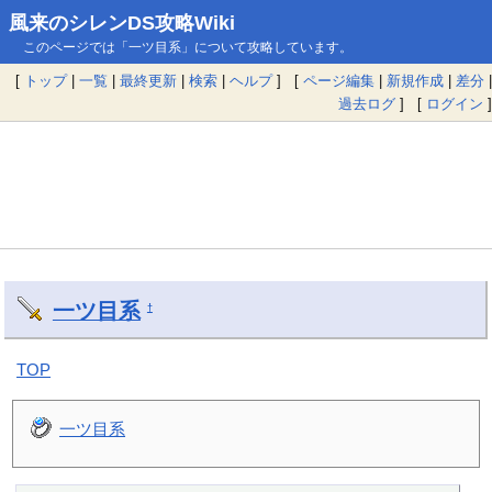
風来のシレンDS攻略Wiki
このページでは「一ツ目系」について攻略しています。
[
トップ
|
一覧
|
最終更新
|
検索
|
ヘルプ
] [
ページ編集
|
新規作成
|
差分
|
過去ログ
] [
ログイン
]
一ツ目系
†
TOP
一ツ目系