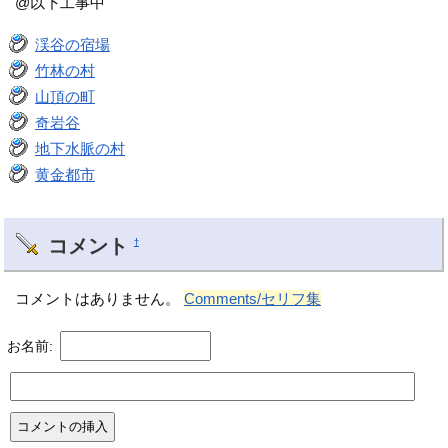
@以下工事中
渓谷の宿場
竹林の村
山頂の町
奇岩谷
地下水脈の村
黄金都市
コメント
†
コメントはありません。
Comments/セリフ集
お名前: