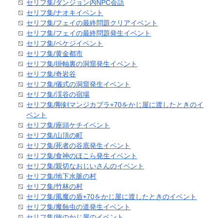
セリフ集/ダンジョン内NPC会話
セリフ集/ナオキイベント
セリフ集/フェイの最終問題クリアイベント
セリフ集/フェイの最終問題発生イベント
セリフ集/ペケジイベント
セリフ集/黄金都市
セリフ集/掛軸裏の洞窟発生イベント
セリフ集/奇岩谷
セリフ集/儀式の洞窟発生イベント
セリフ集/渓谷の宿場
セリフ集/剛剣マンジカブラ+70をかじ屋に渡したときのイ
ベント
セリフ集/座頭ケチイベント
セリフ集/山頂の町
セリフ集/死者の谷底発生イベント
セリフ集/食神のほこら発生イベント
セリフ集/親切なおじいさんのイベント
セリフ集/地下水脈の村
セリフ集/竹林の村
セリフ集/風魔の盾+70をかじ屋に渡したときのイベント
セリフ集/魔蝕虫の道発生イベント
セリフ集/旅のかじ屋のイベント