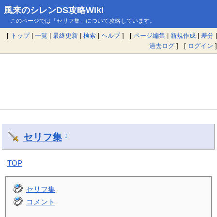
風来のシレンDS攻略Wiki
このページでは「セリフ集」について攻略しています。
[
トップ
|
一覧
|
最終更新
|
検索
|
ヘルプ
] [
ページ編集
|
新規作成
|
差分
|
過去ログ
] [
ログイン
]
セリフ集
†
TOP
セリフ集
コメント