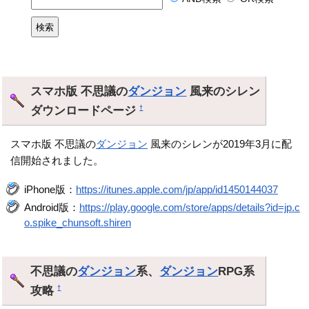
スマホ版 不思議の
ダンジョン
風来のシレン
ダウンロードページ
†
スマホ版 不思議の
ダンジョン
風来のシレンが2019年3月に配
信開始されました。
iPhone版：
https://itunes.apple.com/jp/app/id1450144037
Android版：
https://play.google.com/store/apps/details?id=jp.c
o.spike_chunsoft.shiren
不思議の
ダンジョン
系、
ダンジョン
RPG系
攻略
†