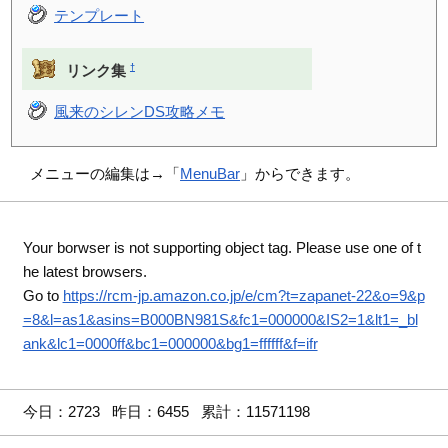
テンプレート
†
リンク集
風来のシレンDS攻略メモ
メニューの編集は→「
MenuBar
」からできます。
Your borwser is not supporting object tag. Please use one of t
he latest browsers.
Go to
https://rcm-jp.amazon.co.jp/e/cm?t=zapanet-22&o=9&p
=8&l=as1&asins=B000BN981S&fc1=000000&IS2=1&lt1=_bl
ank&lc1=0000ff&bc1=000000&bg1=ffffff&f=ifr
今日：2723 昨日：6455 累計：11571198