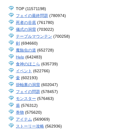
TOP (11571198)
フェイの最終問題
(780974)
死者の谷底
(761780)
儀式の洞窟
(703022)
テーブルマウンテン
(700258)
剣
(694660)
魔蝕虫の道
(652728)
Help
(642483)
食神のほこら
(635739)
イベント
(622766)
壷
(602193)
掛軸裏の洞窟
(602047)
フェイの問題
(578457)
モンスター
(576463)
盾
(576312)
巻物
(575620)
アイテム
(569069)
ストーリー攻略
(562936)