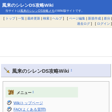
風来のシレンDS攻略Wiki
当サイトは
風来のシレンDS攻略メモ
のWiki版サイトです。
[
トップ
|
一覧
|
最終更新
|
検索
|
ヘルプ
] [
ページ編集
|
新規作成
|
差分
|
過去ログ
] [
ログイン
]
風来のシレンDS攻略Wiki
†
†
メニュー
Wikiトップページ
FAQ(よくある質問)