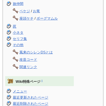
旅仲間
ペケジ
/
お竜
座頭ケチ
/
ボーグマムル
罠
小ネタ
セリフ集
その他
風来のシレンDSとは
改造コード
関連リンク
†
Wiki特殊ページ
メニュー
最近更新されたページ
最近削除されたページ