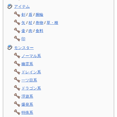
アイテム
剣
/
盾
/
腕輪
矢
/
杖
/
巻物
/
草・種
壷
/
肉
/
食料
印
モンスター
ノーマル系
幽霊系
ドレイン系
一ツ目系
ドラゴン系
浮遊系
爆発系
特殊系