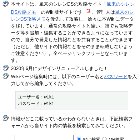
本サイトは、風来のシレンDSの攻略サイト「
風来のシレン
*1
DS攻略メモ
」のWiki版サイトです
。管理人は
風来のシ
レンDS攻略メモ
を優先して攻略し、徐々に本Wikiにデータ
を移しています。通常の攻略サイトと違い、誰でも攻略デ
ータ等を追加・編集することができるようになっています
ので、自分で発見した情報などを共有することができます
（ただし、他サイトの情報などをそのまま転載しないよう
ご注意ください）。全ページリンクフリーとなっていま
す。
2020年6月にデザインリニューアルしました！
Wikiページ編集時には、以下のユーザー名と
パスワード
を入
力してから編集してください。
ユーザー名：wiki

パスワード：wiki
情報がどこに載っているかわからないときは、下記検索フ
ォームから当サイト内の情報を検索してみてください。
AND検索
OR検索