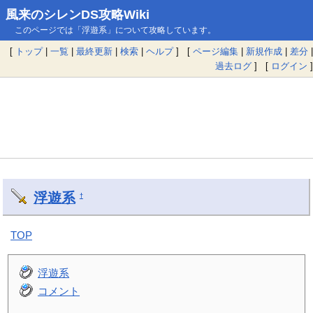
風来のシレンDS攻略Wiki
このページでは「浮遊系」について攻略しています。
[
トップ
|
一覧
|
最終更新
|
検索
|
ヘルプ
] [
ページ編集
|
新規作成
|
差分
|
過去ログ
] [
ログイン
]
浮遊系
†
TOP
浮遊系
コメント