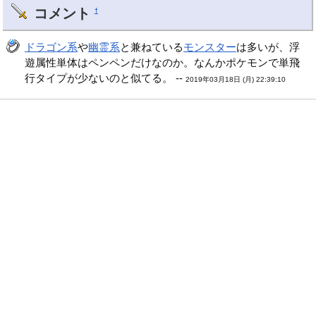
コメント
†
ドラゴン系
や
幽霊系
と兼ねている
モンスター
は多いが、浮
遊属性単体はペンペンだけなのか。なんかポケモンで単飛
行タイプが少ないのと似てる。 --
2019年03月18日 (月) 22:39:10