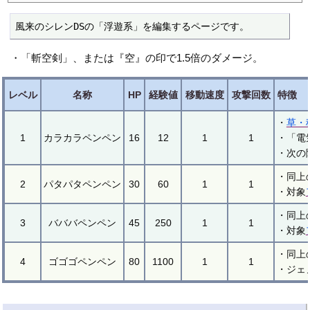
風来のシレンDSの「浮遊系」を編集するページです。
・「斬空剣」、または『空』の印で1.5倍のダメージ。
レベル
名称
HP
経験値
移動速度
攻撃回数
特徴
・
草・
1
カラカラペンペン
16
12
1
1
・「電
・次の
・同上
2
パタパタペンペン
30
60
1
1
・対象
・同上
3
バババペンペン
45
250
1
1
・対象
・同上
4
ゴゴゴペンペン
80
1100
1
1
・ジェ