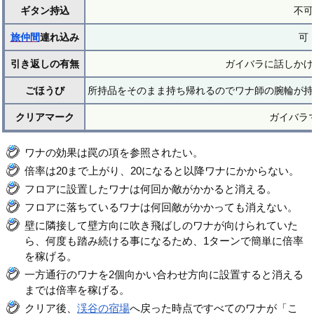
ギタン持込
不可
旅仲間
連れ込み
可
引き返しの有無
ガイバラに話しかけ
ごほうび
所持品をそのまま持ち帰れるのでワナ師の腕輪が持
クリアマーク
ガイバラ
ワナの効果は罠の項を参照されたい。
倍率は20まで上がり、20になると以降ワナにかからない。
フロアに設置したワナは何回か敵がかかると消える。
フロアに落ちているワナは何回敵がかかっても消えない。
壁に隣接して壁方向に吹き飛ばしのワナが向けられていた
ら、何度も踏み続ける事になるため、1ターンで簡単に倍率
を稼げる。
一方通行のワナを2個向かい合わせ方向に設置すると消える
までは倍率を稼げる。
クリア後、
渓谷の宿場
へ戻った時点ですべてのワナが「こ