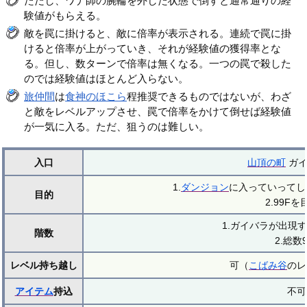
ただし、ワナ師の腕輪を外した状態で倒すと通常通りの経
験値がもらえる。
敵を罠に掛けると、敵に倍率が表示される。連続で罠に掛
けると倍率が上がっていき、それが経験値の獲得率とな
る。但し、数ターンで倍率は無くなる。一つの罠で殺した
のでは経験値はほとんど入らない。
旅仲間
は
食神のほこら
程推奨できるものではないが、わざ
と敵をレベルアップさせ、罠で倍率をかけて倒せば経験値
が一気に入る。ただ、狙うのは難しい。
入口
山頂の町
ガイ
1.
ダンジョン
に入っていってし
目的
2.99F
1.ガイバラが出現す
階数
2.総数9
レベル持ち越し
可（
こばみ谷
のレ
アイテム
持込
不可