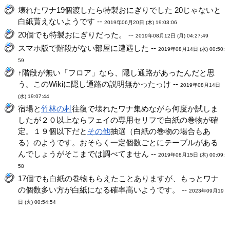
壊れたワナ19個渡したら特製おにぎりでした 20じゃないと
白紙貰えないようです --
2019年06月20日 (木) 19:03:06
20個でも特製おにぎりだった。 --
2019年08月12日 (月) 04:27:49
スマホ版で階段がない部屋に遭遇した --
2019年08月14日 (水) 00:50:
59
↑階段が無い「フロア」なら、隠し通路があったんだと思
う。このWikiに隠し通路の説明無かったっけ --
2019年08月14日
(水) 19:07:44
宿場と
竹林の村
往復で壊れたワナ集めながら何度か試しま
したが２０以上ならフェイの専用セリフで白紙の巻物が確
定。１９個以下だと
その他
抽選（白紙の巻物の場合もあ
る）のようです。おそらく一定個数ごとにテーブルがある
んでしょうがそこまでは調べてません --
2019年08月15日 (木) 00:09:
58
17個でも白紙の巻物もらえたことありますが、もっとワナ
の個数多い方が白紙になる確率高いようです。 --
2023年09月19
日 (火) 00:54:54