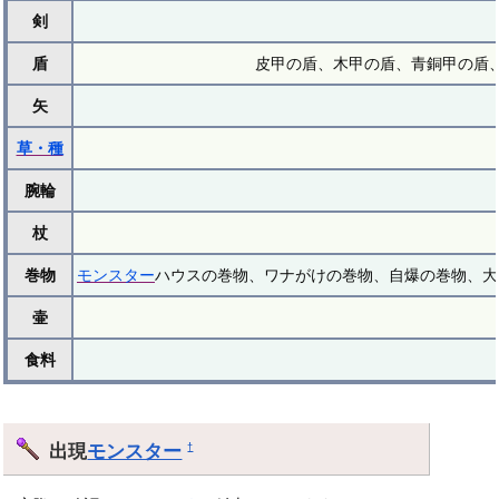
剣
盾
皮甲の盾、木甲の盾、青銅甲の盾、
矢
草・種
腕輪
杖
巻物
モンスター
ハウスの巻物、ワナがけの巻物、自爆の巻物、大
壷
食料
出現
モンスター
†