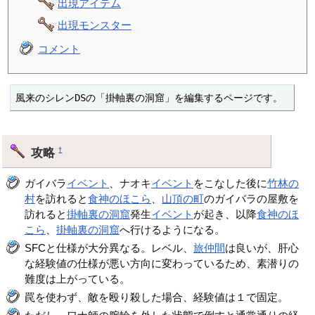
出現アイテム
出現モンスター
コメント
風来のシレンDSの「掛軸裏の洞窟」を編集するページです。
攻略
†
ガイバラ
イベント
、ナオキ
イベント
をこなした後に
竹林の
村
を訪れると
食神のほこら
、
山頂の町
のガイバラの屋敷を
訪れると
掛軸裏の洞窟
発生
イベント
が起き、以降
食神のほ
こら
、
掛軸裏の洞窟
へ行けるようになる。
SFCと仕様が大分異なる。レベル、
旅仲間
は良いが、肝心
な経験値の仕様が悪い方向に変わっているため、素潜りの
難度は上がっている。
罠を使わず、敵を殴り殺した場合、経験値は１で固定。