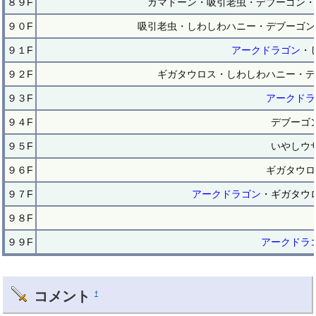
８９F
ガマドーン・吸引老虫・デブーゴン・
９０F
吸引老虫・しわしわハニー・デブーゴン
９１F
アークドラゴン
・
９２F
ギガタウロス・しわしわハニー・デ
９３F
アークドラ
９４F
デブーゴ
９５F
いやしウ
９６F
ギガタウロ
９７F
アークドラゴン
・ギガタウ
９８F
９９F
アークドラ
コメント
†