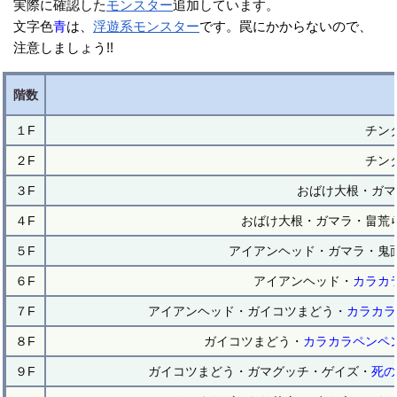
実際に確認した
モンスター
追加しています。
文字色
青
は、
浮遊系
モンスター
です。罠にかからないので、
注意しましょう!!
階数
１F
チン
２F
チン
３F
おばけ大根・ガマ
４F
おばけ大根・ガマラ・畠荒
５F
アイアンヘッド・ガマラ・鬼
６F
アイアンヘッド・
カラカ
７F
アイアンヘッド・ガイコツまどう・
カラカラ
８F
ガイコツまどう・
カラカラペンペ
９F
ガイコツまどう・ガマグッチ・ゲイズ・
死の