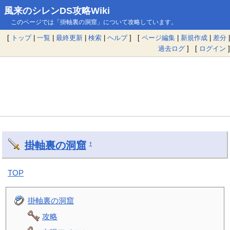
風来のシレンDS攻略Wiki
このページでは「掛軸裏の洞窟」について攻略しています。
[
トップ
|
一覧
|
最終更新
|
検索
|
ヘルプ
] [
ページ編集
|
新規作成
|
差分
|
過去ログ
] [
ログイン
]
掛軸裏の洞窟
†
TOP
掛軸裏の洞窟
攻略