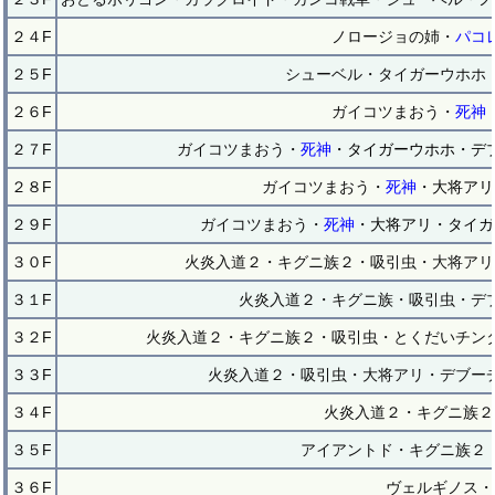
２４F
ノロージョの姉・
パコ
２５F
シューベル・タイガーウホホ
２６F
ガイコツまおう・
死神
２７F
ガイコツまおう・
死神
・タイガーウホホ・デ
２８F
ガイコツまおう・
死神
・大将アリ
２９F
ガイコツまおう・
死神
・大将アリ・タイガ
３０F
火炎入道２・キグニ族２・吸引虫・大将アリ
３１F
火炎入道２・キグニ族・吸引虫・デ
３２F
火炎入道２・キグニ族２・吸引虫・とくだいチン
３３F
火炎入道２・吸引虫・大将アリ・デブー
３４F
火炎入道２・キグニ族２
３５F
アイアントド・キグニ族２
３６F
ヴェルギノス・