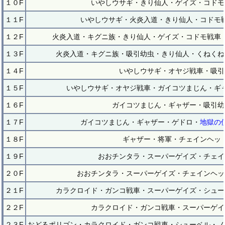
１０F
いやしウサギ・きり仙人・ゲイズ・コドモ
１１F
いやしウサギ・火炎入道・きり仙人・コドモ
１２F
火炎入道・キグニ族・きり仙人・ゲイズ・コドモ戦車
１３F
火炎入道・キグニ族・吸引幼虫・きり仙人・くねくね
１４F
いやしウサギ・オヤジ戦車・吸引
１５F
いやしウサギ・オヤジ戦車・ガイコツまじん・ギ
１６F
ガイコツまじん・ギャザー・吸引幼
１７F
ガイコツまじん・ギャザー・ゲドロ・
地獄の
１８F
ギャザー・将軍・チェインヘッ
１９F
おおチンタラ・スーパーゲイズ・チェイ
２０F
おおチンタラ・スーパーゲイズ・チェインヘッ
２１F
カラクロイド・ガンコ戦車・スーパーゲイズ・シュー
２２F
カラクロイド・ガンコ戦車・スーパーゲイ
２３F
おどるポリゴン・カラクロイド・ガンコ戦車・シューベル・ノ