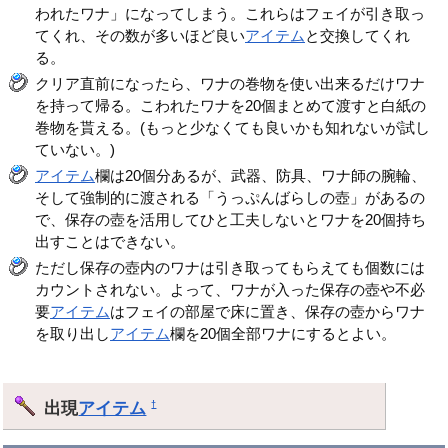
われたワナ」になってしまう。これらはフェイが引き取っ
てくれ、その数が多いほど良い
アイテム
と交換してくれ
る。
クリア直前になったら、ワナの巻物を使い出来るだけワナ
を持って帰る。こわれたワナを20個まとめて渡すと白紙の
巻物を貰える。(もっと少なくても良いかも知れないが試し
ていない。)
アイテム
欄は20個分あるが、武器、防具、ワナ師の腕輪、
そして強制的に渡される「うっぷんばらしの壺」があるの
で、保存の壺を活用してひと工夫しないとワナを20個持ち
出すことはできない。
ただし保存の壺内のワナは引き取ってもらえても個数には
カウントされない。よって、ワナが入った保存の壺や不必
要
アイテム
はフェイの部屋で床に置き、保存の壺からワナ
を取り出し
アイテム
欄を20個全部ワナにするとよい。
出現
アイテム
†