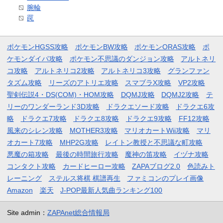
腕輪
罠
ポケモンHGSS攻略
ポケモンBW攻略
ポケモンORAS攻略
ポ
ケモンダイパ攻略
ポケモン不思議のダンジョン攻略
アルトネリ
コ攻略
アルトネリコ2攻略
アルトネリコ3攻略
グランファン
タズム攻略
リーズのアトリエ攻略
スマブラX攻略
VP2攻略
聖剣伝説4・DS(COM)・HOM攻略
DQMJ攻略
DQMJ2攻略
テ
リーのワンダーランド3D攻略
ドラクエソード攻略
ドラクエ6攻
略
ドラクエ7攻略
ドラクエ8攻略
ドラクエ9攻略
FF12攻略
風来のシレン攻略
MOTHER3攻略
マリオカートWii攻略
マリ
オカート7攻略
MHP2G攻略
レイトン教授と不思議な町攻略
悪魔の箱攻略
最後の時間旅行攻略
魔神の笛攻略
イヅナ攻略
コンタクト攻略
カードヒーロー攻略
ZAPAブログ2.0
色読みト
レーニング
ステルス将棋 棋譜再生
ファミコンのプレイ画像
Amazon
楽天
J-POP最新人気曲ランキング100
Site admin：
ZAPAnet総合情報局