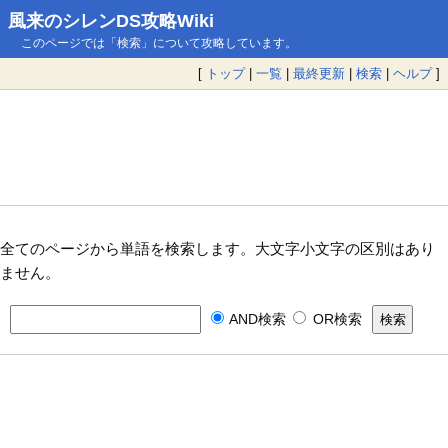
風来のシレンDS攻略Wiki
このページでは「検索」について攻略しています。
[
トップ
|
一覧
|
最終更新
|
検索
|
ヘルプ
]
全てのページから単語を検索します。大文字小文字の区別はあり
ません。
AND検索
OR検索