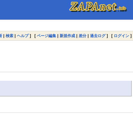
新
|
検索
|
ヘルプ
] [
ページ編集
|
新規作成
|
差分
|
過去ログ
] [
ログイン
]