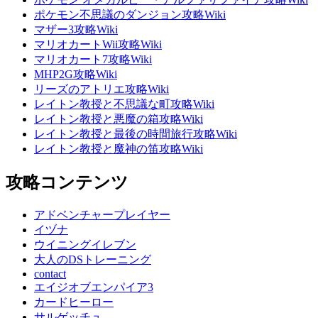
ポケモン不思議のダンジョン攻略Wiki
マザー3攻略Wiki
マリオカートWii攻略Wiki
マリオカート7攻略Wiki
MHP2G攻略Wiki
リーズのアトリエ攻略Wiki
レイトン教授と不思議な町攻略Wiki
レイトン教授と悪魔の箱攻略Wiki
レイトン教授と最後の時間旅行攻略Wiki
レイトン教授と魔神の笛攻略Wiki
攻略コンテンツ
アドベンチャープレイヤー
イヅナ
ウイニングイレブン
大人のDSトレーニング
contact
エイジオブエンパイア3
カードヒーロー
サルゲッチュ