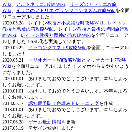
Wiki
、
アルトネリコ3攻略Wiki
、
リーズのアトリエ攻略
Wiki
、
イリスのアトリエ グランファンタズム攻略Wiki
を全面
リニューアルしました！
2020.05.28
レイトン教授と不思議な町攻略Wiki
、
レイトン
教授と悪魔の箱攻略Wiki
、
レイトン教授と最後の時間旅行攻
略Wiki
、
レイトン教授と魔神の笛攻略Wiki
を全面リニューア
ルしました！SSL化も実施しています。
2020.05.25
ドラゴンクエスト9攻略Wiki
を全面リニューアル
しました！
2020.05.21
マリオカートWii攻略Wiki
と
マリオカート7攻略
Wiki
を全面リニューアルしました！スマホから見やすいよう
になりました。
2020.01.01 あけましておめでとうございます。本年もよろ
しくお願いします。
2019.01.01 あけましておめでとうございます。本年もよろ
しくお願いします。
2018.05.17
認知症予防！色読みトレーニング
を作成
2018.01.01 あけましておめでとうございます。本年もよろ
しくお願いします。
2017.06.28
ゲーム最新情報
を更新。
2017.05.19 デザイン変更しました。