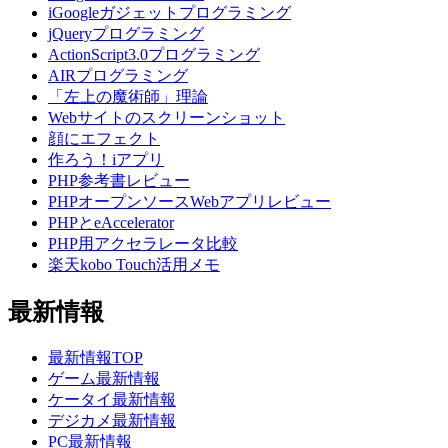
iGoogleガジェットプログラミング
jQueryプログラミング
ActionScript3.0プログラミング
AIRプログラミング
「左上の魔術師」理論
Webサイトのスクリーンショット
顔にエフェクト
作ろう！iアプリ
PHP参考書レビュー
PHPオープンソースWebアプリレビュー
PHPとeAccelerator
PHP用アクセラレータ比較
楽天kobo Touch活用メモ
最新情報
最新情報TOP
ゲーム最新情報
ケータイ最新情報
デジカメ最新情報
PC最新情報