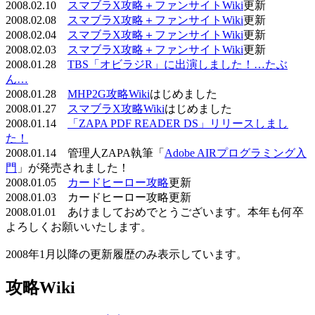
2008.02.10
スマブラX攻略＋ファンサイトWiki
更新
2008.02.08
スマブラX攻略＋ファンサイトWiki
更新
2008.02.04
スマブラX攻略＋ファンサイトWiki
更新
2008.02.03
スマブラX攻略＋ファンサイトWiki
更新
2008.01.28
TBS「オビラジR」に出演しました！…たぶ
ん…
2008.01.28
MHP2G攻略Wiki
はじめました
2008.01.27
スマブラX攻略Wiki
はじめました
2008.01.14
「ZAPA PDF READER DS」リリースしまし
た！
2008.01.14 管理人ZAPA執筆「
Adobe AIRプログラミング入
門
」が発売されました！
2008.01.05
カードヒーロー攻略
更新
2008.01.03 カードヒーロー攻略更新
2008.01.01 あけましておめでとうございます。本年も何卒
よろしくお願いいたします。
2008年1月以降の更新履歴のみ表示しています。
攻略Wiki