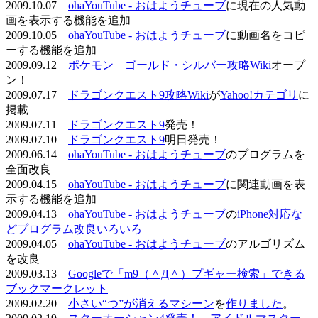
2009.10.07
ohaYouTube - おはようチューブ
に現在の人気動
画を表示する機能を追加
2009.10.05
ohaYouTube - おはようチューブ
に動画名をコピ
ーする機能を追加
2009.09.12
ポケモン ゴールド・シルバー攻略Wiki
オープ
ン！
2009.07.17
ドラゴンクエスト9攻略Wiki
が
Yahoo!カテゴリ
に
掲載
2009.07.11
ドラゴンクエスト9
発売！
2009.07.10
ドラゴンクエスト9
明日発売！
2009.06.14
ohaYouTube - おはようチューブ
のプログラムを
全面改良
2009.04.15
ohaYouTube - おはようチューブ
に関連動画を表
示する機能を追加
2009.04.13
ohaYouTube - おはようチューブ
の
iPhone対応な
どプログラム改良いろいろ
2009.04.05
ohaYouTube - おはようチューブ
のアルゴリズム
を改良
2009.03.13
Googleで「m9（＾Д＾）プギャー検索」できる
ブックマークレット
2009.02.20
小さい“つ”が消えるマシーン
を
作りました
。