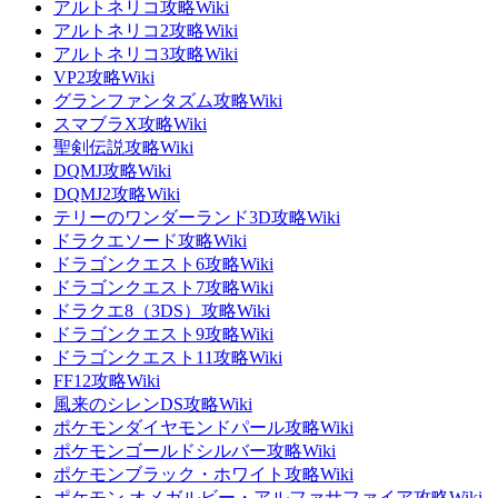
アルトネリコ攻略Wiki
アルトネリコ2攻略Wiki
アルトネリコ3攻略Wiki
VP2攻略Wiki
グランファンタズム攻略Wiki
スマブラX攻略Wiki
聖剣伝説攻略Wiki
DQMJ攻略Wiki
DQMJ2攻略Wiki
テリーのワンダーランド3D攻略Wiki
ドラクエソード攻略Wiki
ドラゴンクエスト6攻略Wiki
ドラゴンクエスト7攻略Wiki
ドラクエ8（3DS）攻略Wiki
ドラゴンクエスト9攻略Wiki
ドラゴンクエスト11攻略Wiki
FF12攻略Wiki
風来のシレンDS攻略Wiki
ポケモンダイヤモンドパール攻略Wiki
ポケモンゴールドシルバー攻略Wiki
ポケモンブラック・ホワイト攻略Wiki
ポケモン オメガルビー・アルファサファイア攻略Wiki