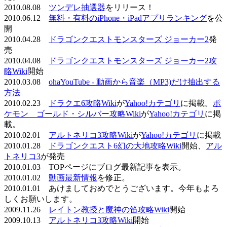
2010.08.08
ツンデレ抽選器
をリリース！
2010.06.12
無料・有料のiPhone・iPadアプリランキング
を公
開
2010.04.28
ドラゴンクエストモンスターズ ジョーカー2
発
売
2010.04.08
ドラゴンクエストモンスターズ ジョーカー2攻
略Wiki
開始
2010.03.08
ohaYouTube - 動画から音楽（MP3)だけ抽出する
方法
2010.02.23
ドラクエ6攻略Wiki
が
Yahoo!カテゴリ
に掲載。
ポ
ケモン ゴールド・シルバー攻略Wiki
が
Yahoo!カテゴリ
に掲
載。
2010.02.01
アルトネリコ3攻略Wiki
が
Yahoo!カテゴリ
に掲載
2010.01.28
ドラゴンクエスト6幻の大地攻略Wiki
開始、
アル
トネリコ3
が発売
2010.01.03 TOPページにブログ最新記事を表示。
2010.01.02
動画最新情報
を修正。
2010.01.01 あけましておめでとうございます。今年もよろ
しくお願いします。
2009.11.26
レイトン教授と魔神の笛攻略Wiki
開始
2009.10.13
アルトネリコ3攻略Wiki
開始