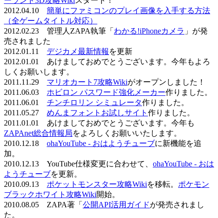
ーランド3D攻略Wiki
スタート！
2012.04.10
簡単にファミコンのプレイ画像を入手する方法
（全ゲームタイトル対応）
2012.02.23 管理人ZAPA執筆「
わかる!iPhoneカメラ
」が発
売されました
2012.01.11
デジカメ最新情報
を更新
2012.01.01 あけましておめでとうございます。今年もよろ
しくお願いします。
2011.11.29
マリオカート7攻略Wiki
がオープンしました！
2011.06.03
ホビロン パスワード強化メーカー
作りました。
2011.06.01
チンチロリン シミュレータ
作りました。
2011.05.27
めんまフォントお試しサイト
作りました。
2011.01.01 あけましておめでとうございます。今年も
ZAPAnet総合情報局
をよろしくお願いいたします。
2010.12.18
ohaYouTube - おはようチューブ
に新機能を追
加。
2010.12.13 YouTube仕様変更に合わせて、
ohaYouTube - おは
ようチューブ
を更新。
2010.09.13
ポケットモンスター攻略Wiki
を移転。
ポケモン
ブラックホワイト攻略Wiki
開始。
2010.08.05 ZAPA著「
公開API活用ガイド
が発売されまし
た。