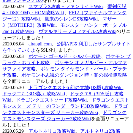
気曲ランキング100
を作りました！
2020.06.09
スマブラX攻略＋ファンサイトWiki
、
聖剣伝説
4・DS(COM)・HOM攻略Wiki
、
FF12（ファイナルファンタ
ジー12）攻略Wiki
、
風来のシレンDS攻略Wiki
、
マザー
3（MOTHER3）攻略Wiki
、
モンスターハンターポータブル
2nd G 攻略Wiki
、
ヴァルキリープロファイル2攻略Wiki
のリニ
ューアルしました！
2020.06.04
airappli.com
、
公開APIを利用したサンプルサイト
を作っていくよ
をSSL化しました。
2020.06.03
ポケモン ゴールド・シルバー攻略
、
ポケモン ブ
ラック・ホワイト攻略
、
ポケモン オメガルビー・アルファ
サファイア攻略
、
ポケモン ダイヤモンド・パール・プラチ
ナ攻略
、
ポケモン不思議のダンジョン 時・闇の探検隊攻略
を全面リニューアルしました！
2020.05.30
ドラゴンクエスト6 幻の大地(DS版) 攻略Wiki
、
ドラクエ7（3DS版）攻略Wiki
、
ドラクエ8（3DS版）攻略
Wiki
、
ドラゴンクエストソード攻略Wiki
、
ドラゴンクエスト
モンスターズ テリーのワンダーランド3D攻略Wiki
、
ドラゴ
ンクエストモンスターズ ジョーカー攻略Wiki
、
ドラゴンク
エストモンスターズ ジョーカー2攻略Wiki
を全面リニューア
ルしました！
2020.05.29
アルトネリコ攻略Wiki
、
アルトネリコ2攻略