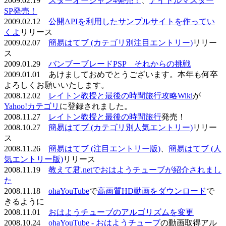
2009.02.19
スターオーシャン4発売！
、
アイドルマスター
SP発売！
2009.02.12
公開APIを利用したサンプルサイトを作ってい
くよ
リリース
2009.02.07
簡易はてブ (カテゴリ別注目エントリー)
リリー
ス
2009.01.29
バンブーブレードPSP それからの挑戦
2009.01.01 あけましておめでとうございます。本年も何卒
よろしくお願いいたします。
2008.12.02
レイトン教授と最後の時間旅行攻略Wiki
が
Yahoo!カテゴリ
に登録されました。
2008.11.27
レイトン教授と最後の時間旅行
発売！
2008.10.27
簡易はてブ (カテゴリ別人気エントリー)
リリー
ス
2008.11.26
簡易はてブ (注目エントリー版)
、
簡易はてブ (人
気エントリー版)
リリース
2008.11.19
教えて君.netでおはようチューブが紹介されまし
た
2008.11.18
ohaYouTube
で
高画質HD動画をダウンロード
で
きるように
2008.11.01
おはようチューブのアルゴリズムを変更
2008.10.24
ohaYouTube - おはようチューブ
の動画取得アル