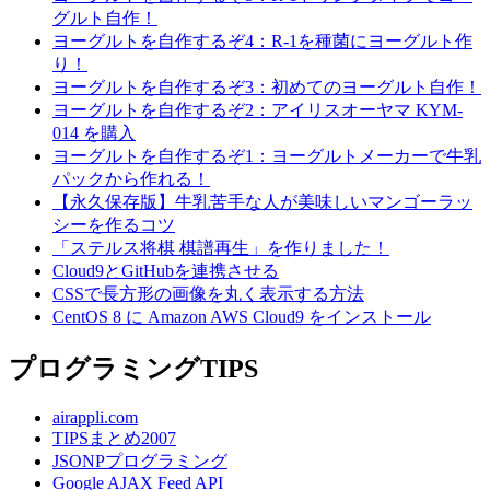
グルト自作！
ヨーグルトを自作するぞ4：R-1を種菌にヨーグルト作
り！
ヨーグルトを自作するぞ3：初めてのヨーグルト自作！
ヨーグルトを自作するぞ2：アイリスオーヤマ KYM-
014 を購入
ヨーグルトを自作するぞ1：ヨーグルトメーカーで牛乳
パックから作れる！
【永久保存版】牛乳苦手な人が美味しいマンゴーラッ
シーを作るコツ
「ステルス将棋 棋譜再生」を作りました！
Cloud9とGitHubを連携させる
CSSで長方形の画像を丸く表示する方法
CentOS 8 に Amazon AWS Cloud9 をインストール
プログラミングTIPS
airappli.com
TIPSまとめ2007
JSONPプログラミング
Google AJAX Feed API