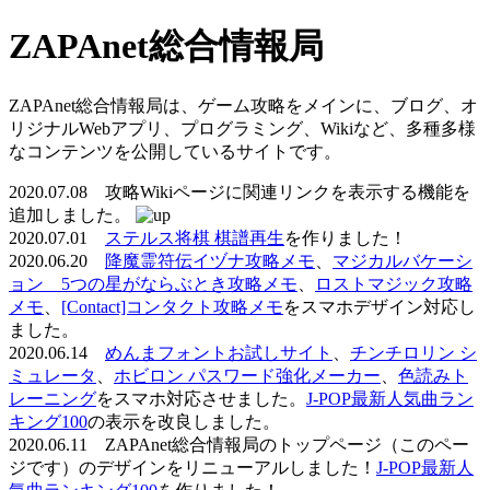
ZAPAnet総合情報局
ZAPAnet総合情報局は、ゲーム攻略をメインに、ブログ、オ
リジナルWebアプリ、プログラミング、Wikiなど、多種多様
なコンテンツを公開しているサイトです。
2020.07.08 攻略Wikiページに関連リンクを表示する機能を
追加しました。
2020.07.01
ステルス将棋 棋譜再生
を作りました！
2020.06.20
降魔霊符伝イヅナ攻略メモ
、
マジカルバケーシ
ョン 5つの星がならぶとき攻略メモ
、
ロストマジック攻略
メモ
、
[Contact]コンタクト攻略メモ
をスマホデザイン対応し
ました。
2020.06.14
めんまフォントお試しサイト
、
チンチロリン シ
ミュレータ
、
ホビロン パスワード強化メーカー
、
色読みト
レーニング
をスマホ対応させました。
J-POP最新人気曲ラン
キング100
の表示を改良しました。
2020.06.11 ZAPAnet総合情報局のトップページ（このペー
ジです）のデザインをリニューアルしました！
J-POP最新人