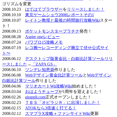
ゴリズムを変更
2008.10.23
はてはてブラウザー
を
リリースしました！
2008.10.10
東京ゲームショウ2008レポートその1
2008.10.07
レイトン教授と最後の時間旅行攻略Wiki
スター
ト！
2008.09.13
ポケットモンスタープラチナ
発売！
2008.08.28
Aspire oneレビュー
2008.07.24
パワプロ15攻略メモ
2008.07.19
レコ腕〜レコーディング腕立て伏せ公式サイ
ト〜
2008.06.12
デスクトップ版黄金比・白銀比計算ツールリリ
ースしました
→
「ZAPA GS」
2008.06.10
ツンデレ知恵袋
作りました
2008.06.08
Webデザイン黄金比計算ツール
と
Webデザイン
白銀比計算ツール
作りました
2008.04.06
マリオカートWii攻略Wiki
始めました！
2008.03.04
おはようチューブ
が1周年を迎えました！
2008.02.26
airappli.com
正式オープンしました！
2008.02.23
ＴＢＳ「オビラジＲ」に出演しました！
2008.02.15
ATOKなら3倍速く打てる！
2008.02.12
スマブラX攻略＋ファンサイトWiki
更新