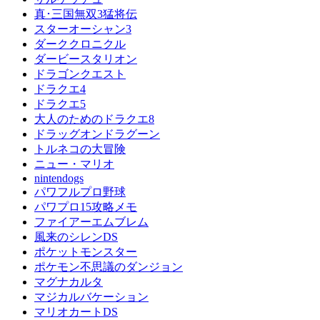
真･三国無双3猛将伝
スターオーシャン3
ダーククロニクル
ダービースタリオン
ドラゴンクエスト
ドラクエ4
ドラクエ5
大人のためのドラクエ8
ドラッグオンドラグーン
トルネコの大冒険
ニュー・マリオ
nintendogs
パワフルプロ野球
パワプロ15攻略メモ
ファイアーエムブレム
風来のシレンDS
ポケットモンスター
ポケモン不思議のダンジョン
マグナカルタ
マジカルバケーション
マリオカートDS