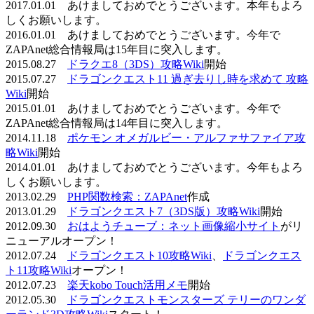
2017.01.01 あけましておめでとうございます。本年もよろ
しくお願いします。
2016.01.01 あけましておめでとうございます。今年で
ZAPAnet総合情報局は15年目に突入します。
2015.08.27
ドラクエ8（3DS）攻略Wiki
開始
2015.07.27
ドラゴンクエスト11 過ぎ去りし時を求めて 攻略
Wiki
開始
2015.01.01 あけましておめでとうございます。今年で
ZAPAnet総合情報局は14年目に突入します。
2014.11.18
ポケモン オメガルビー・アルファサファイア攻
略Wiki
開始
2014.01.01 あけましておめでとうございます。今年もよろ
しくお願いします。
2013.02.29
PHP関数検索：ZAPAnet
作成
2013.01.29
ドラゴンクエスト7（3DS版）攻略Wiki
開始
2012.09.30
おはようチューブ：ネット画像縮小サイト
がリ
ニューアルオープン！
2012.07.24
ドラゴンクエスト10攻略Wiki
、
ドラゴンクエス
ト11攻略Wiki
オープン！
2012.07.23
楽天kobo Touch活用メモ
開始
2012.05.30
ドラゴンクエストモンスターズ テリーのワンダ