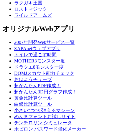
ラクガキ王国
ロストマジック
ワイルドアームズ
オリジナルWebアプリ
2007年開発Webサービス一覧
ZAPAnetウェブアプリ
トイレで過ごす時間
MOTHER3モンスター度
ドラクエ8モンスター度
DQMJスカウト能力チェック
おはようチューブ
超かんたんPDF作成！
超かんたん3D円グラフ作成！
黄金比計算ツール
白銀比計算ツール
小さい“つ”が消えるマシーン
めんまフォントお試しサイト
チンチロリン シミュレータ
ホビロン パスワード強化メーカー