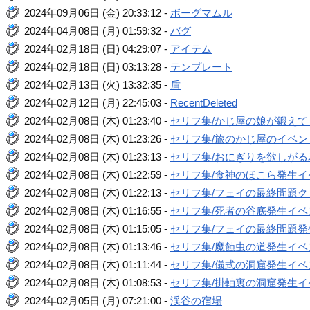
2024年09月06日 (金) 20:33:12 -
ボーグマムル
2024年04月08日 (月) 01:59:32 -
バグ
2024年02月18日 (日) 04:29:07 -
アイテム
2024年02月18日 (日) 03:13:28 -
テンプレート
2024年02月13日 (火) 13:32:35 -
盾
2024年02月12日 (月) 22:45:03 -
RecentDeleted
2024年02月08日 (木) 01:23:40 -
セリフ集/かじ屋の娘が鍛え
2024年02月08日 (木) 01:23:26 -
セリフ集/旅のかじ屋のイベン
2024年02月08日 (木) 01:23:13 -
セリフ集/おにぎりを欲しが
2024年02月08日 (木) 01:22:59 -
セリフ集/食神のほこら発生イ
2024年02月08日 (木) 01:22:13 -
セリフ集/フェイの最終問題
2024年02月08日 (木) 01:16:55 -
セリフ集/死者の谷底発生イベ
2024年02月08日 (木) 01:15:05 -
セリフ集/フェイの最終問題発
2024年02月08日 (木) 01:13:46 -
セリフ集/魔蝕虫の道発生イベ
2024年02月08日 (木) 01:11:44 -
セリフ集/儀式の洞窟発生イベ
2024年02月08日 (木) 01:08:53 -
セリフ集/掛軸裏の洞窟発生イ
2024年02月05日 (月) 07:21:00 -
渓谷の宿場