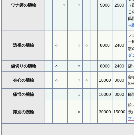
ワナ師の腕輪
○
○
5000
2500
（
こ
偽
※
掛
フ
一
透視の腕輪
○
○
○
8000
2400
敵
ダ
値切りの腕輪
○
○
8000
2400
店
会
会心の腕輪
○
○
○
10000
3000
S
痛恨の腕輪
○
10000
3000
痛
拾
識別の腕輪
○
30000
15000
既
フ