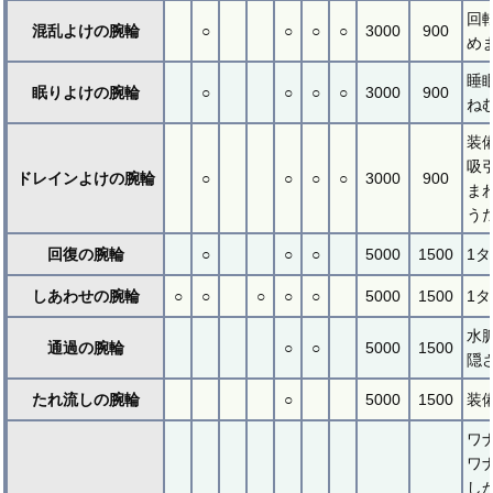
回
混乱よけの腕輪
○
○
○
○
3000
900
め
睡
眠りよけの腕輪
○
○
○
○
3000
900
ね
装
吸
ドレインよけの腕輪
○
○
○
○
3000
900
ま
う
回復の腕輪
○
○
○
5000
1500
1
しあわせの腕輪
○
○
○
○
○
5000
1500
1
水
通過の腕輪
○
○
5000
1500
隠
たれ流しの腕輪
○
5000
1500
装
ワ
ワ
し