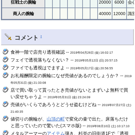
狂戦士の腕輪
20000
6000
会
商人の腕輪
40000
12000
識
コメント
†
食神一階で店売り透視確認 --
2019年04月26日 (金) 16:02:17
フェイで透視落ちなくない？ --
2019年05月12日 (日) 20:57:15
ファイでも透視はでますよ --
2019年05月17日 (金) 20:56:55
お礼報酬限定の腕輪になぜ売値があるのでしょうか？ --
2019
年05月31日 (金) 21:33:08
店で買い取って貰ったとき売値がないとまずいよ無料で買
い戻せちゃうよ --
2019年05月31日 (金) 23:24:09
売値がいくらであろうとどうせ盗むけどね --
2019年07月27日 (土)
21:40:35
値切りの腕輪が、
山頂の町
で変化の壷で出た。床落ちだけ
と思っていたので驚いた(スマホ版) --
2019年08月10日 (土) 10:17:10
メタルアーマーの
アイテム
弾き、杉並の旧街道1Fで「透視