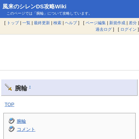
風来のシレンDS攻略Wiki
このページでは「腕輪」について攻略しています。
[
トップ
|
一覧
|
最終更新
|
検索
|
ヘルプ
] [
ページ編集
|
新規作成
|
差分
|
過去ログ
] [
ログイン
]
腕輪
†
TOP
腕輪
コメント