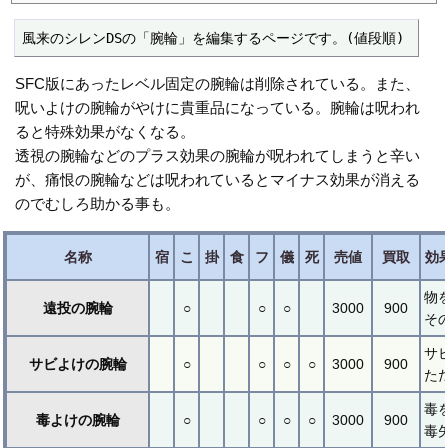
風来のシレンDSの「腕輪」を編集するページです。(値段順)
SFC版にあったレベル固定の腕輪は削除されている。また、
呪いよけの腕輪がやけに貴重品になっている。腕輪は呪われ
ると特殊効果がなくなる。
透視の腕輪などのプラス効果の腕輪が呪われてしまうと辛い
が、痛恨の腕輪などは呪われているとマイナス効果が消える
のでむしろ助かる事も。
名称
宿
こ
掛
食
フ
儀
死
売値
買取
効
物
遠投の腕輪
○
○
○
3000
900
そ
サ
サビよけの腕輪
○
○
○
○
3000
900
た
毒
毒よけの腕輪
○
○
○
○
3000
900
毒