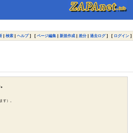
新
|
検索
|
ヘルプ
] [
ページ編集
|
新規作成
|
差分
|
過去ログ
] [
ログイン
]
い。
ます）。