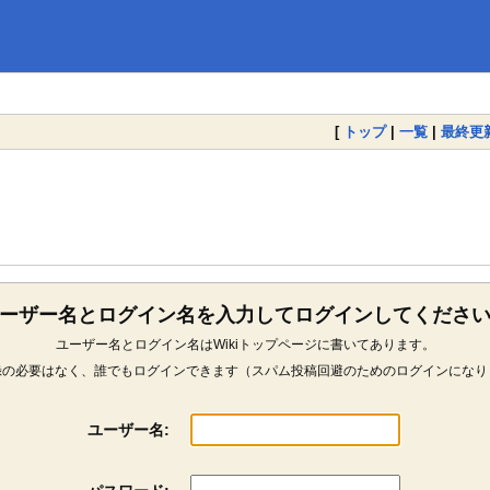
[
トップ
|
一覧
|
最終更
ーザー名とログイン名を入力してログインしてくださ
ユーザー名とログイン名はWikiトップページに書いてあります。
録の必要はなく、誰でもログインできます（スパム投稿回避のためのログインになり
ユーザー名: