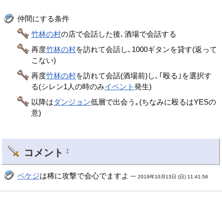
仲間にする条件
竹林の村
の店で会話した後､酒場で会話する
再度
竹林の村
を訪れて会話し､1000ギタンを貸す(返って
こない)
再度
竹林の村
を訪れて会話(酒場前)し､｢殴る｣を選択す
る(シレン1人の時のみ
イベント
発生)
以降は
ダンジョン
低層で出会う｡(ちなみに殴るはYESの
意)
コメント
†
ペケジ
は稀に攻撃で会心でますよ --
2019年10月13日 (日) 11:41:56