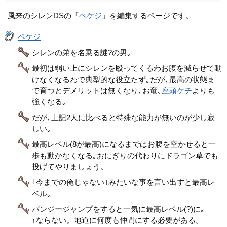
風来のシレンDSの「
ペケジ
」を編集するページです。
ペケジ
シレンの弟を名乗る謎?の男｡
最初は弱い上にシレンを殴ってくるわお腹を減らせて動
けなくなるわで典型的な役立たず｡だが､最高の状態ま
で育つとデメリットは無くなり､お竜､
座頭ケチ
よりも
強くなる｡
だが､上記2人に比べると特殊な能力が無いのが少し寂
しい｡
最高レベル(8が最高)になるまではお腹を空かせると一
歩も動かなくなる｡おにぎりの代わりにドラゴン草でも
投げてやりましょう。
｢今までの俺じゃない｣みたいな事を言い出すと最高レ
ベル｡
バンジージャンプをすると一気に最高レベル(?)に｡
↑ならない。地道に何度も仲間にする必要がある。