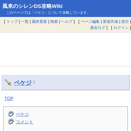
風来のシレンDS攻略Wiki
このページでは「ペケジ」について攻略しています。
[
トップ
|
一覧
|
最終更新
|
検索
|
ヘルプ
] [
ページ編集
|
新規作成
|
差分
|
過去ログ
] [
ログイン
]
ペケジ
†
TOP
ペケジ
コメント