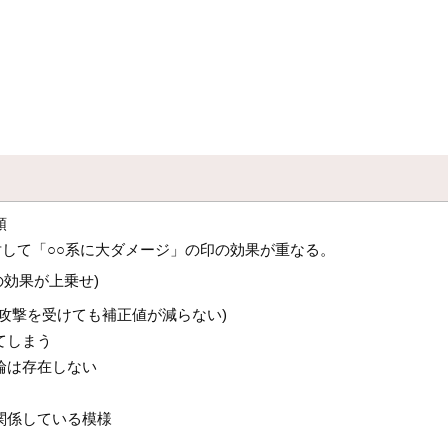
順
対して「○○系に大ダメージ」の印の効果が重なる。
効果が上乗せ)
攻撃を受けても補正値が減らない)
てしまう
輪は存在しない
関係している模様