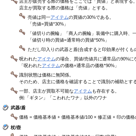
店主が販売する際の価格をここでは「買値」と表現する
店主が買取する際の価格は「売値」とする。
売値は同一
アイテム
の買値の30%である。
「売値=買値*30%」
「値切りの腕輪」「商人の腕輪」装備中に購入時、
「値切り時の買値=通常時の買値*50%」
ただし印入りの武器と盾(合成すると印効果が付くも
呪われた
アイテム
の場合、買値/売値共に通常品の90%に
「呪われた
アイテム
の価格=通常品の価格*90%」
識別状態は価格に無関係。
そのため、店主に価格を確認することで識別の補助とす
一部、店主が買取不可能な
アイテム
も存在する。
例:「ギタン」「こわれたワナ」以外のワナ
武器/盾
価格 = 価格基本値 + 価格基本値/100 × 修正値 + 印の価
杖/壺