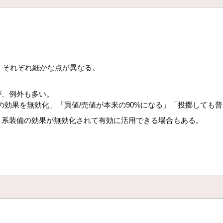
、それぞれ細かな点が異なる。
。
が、例外も多い。
輪の効果を無効化」「買値/売値が本来の90%になる」「投擲しても
ト系装備の効果が無効化されて有効に活用できる場合もある。
。