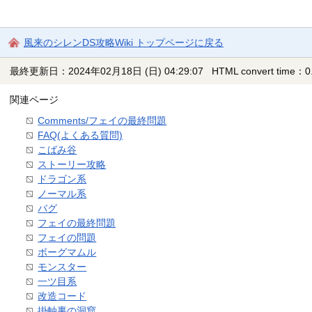
風来のシレンDS攻略Wiki トップページに戻る
最終更新日：2024年02月18日 (日) 04:29:07
HTML convert time：0.
関連ページ
Comments/フェイの最終問題
FAQ(よくある質問)
こばみ谷
ストーリー攻略
ドラゴン系
ノーマル系
バグ
フェイの最終問題
フェイの問題
ボーグマムル
モンスター
一ツ目系
改造コード
掛軸裏の洞窟