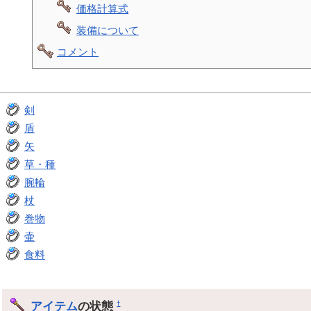
価格計算式
装備について
コメント
剣
盾
矢
草・種
腕輪
杖
巻物
壷
食料
アイテム
の状態
†