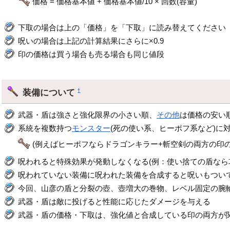
価格 = 価格基本値 + 価格基本値/10 × 回数(容量)
下取の場合は上の「価格」を「下取」に読み替えてください
呪いの場合は上記の計算結果にさらに×0.9
印の価格は買う場合も売る場合も同じ値段
装備について
†
武器・盾は強さと強化限界の小さい順、
その他
は価格の安い
系統を複数持つ
モンスター
(死の使い系、ヒーポフ系など)に
(例えばヒーポフならドラゴンキラー+斬空剣の両方の印の
呪われると特殊効果が発動しなくなる(例：使い捨ての盾なら
呪われていない装備に呪われた装備を合成すると呪いもつい
今回、山彦の盾と分裂の壺、壺増大の巻物、レベル固定の腕
武器・盾は敵に投げると性能に応じたダメージを与える
武器・盾の価格・下取は、強化値と合成している印の両方が