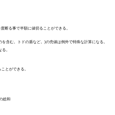
。
一度断る事で半額に値切ることができる。
のを含む。トドの盾など。)の売値は例外で特殊な計算になる。
なる。
ることができる。
格の総和