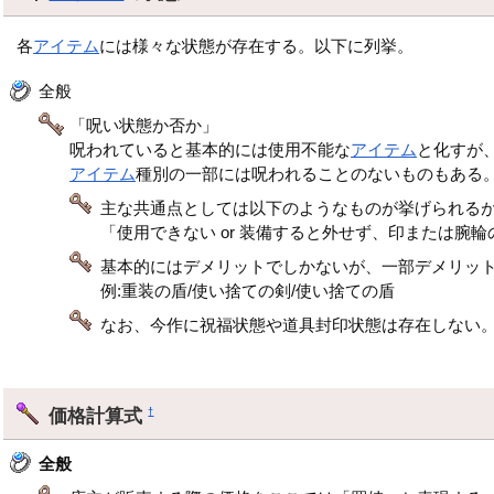
各
アイテム
には様々な状態が存在する。以下に列挙。
全般
「呪い状態か否か」
呪われていると基本的には使用不能な
アイテム
と化すが
アイテム
種別の一部には呪われることのないものもある
主な共通点としては以下のようなものが挙げられる
「使用できない or 装備すると外せず、印または腕
基本的にはデメリットでしかないが、一部デメリッ
例:重装の盾/使い捨ての剣/使い捨ての盾
なお、今作に祝福状態や道具封印状態は存在しない
価格計算式
†
全般