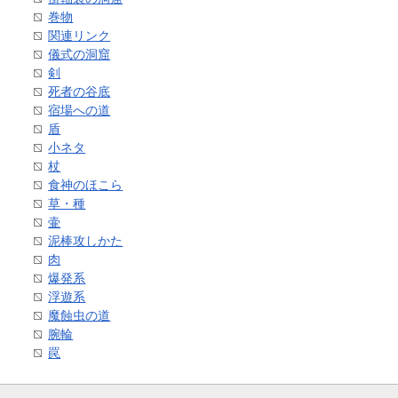
巻物
関連リンク
儀式の洞窟
剣
死者の谷底
宿場への道
盾
小ネタ
杖
食神のほこら
草・種
壷
泥棒攻しかた
肉
爆発系
浮遊系
魔蝕虫の道
腕輪
罠