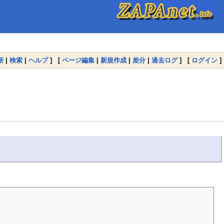
新
|
検索
|
ヘルプ
] [
ページ編集
|
新規作成
|
差分
|
過去ログ
] [
ログイン
]