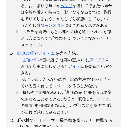
る。おにぎりは無いが
ペケジ
を連れて行きたい場合
は空腹を訴えた時点で（動けなくなるまでに）階段
を降りてしまおう。かなしばり状態にしてもよい。
（ただし徘徊
モンスター
に倒されるリスクがある）
スララを両親のもとへ連れてゆく道中､シレンが落
とし穴に落ちても｢女の子は､ついてこなかった｣と､
メッセージ｡
山頂の町
で
アイテム
を売る方法｡
山頂の町
の壺の店で｢保存の壺｣の中に
アイテム
を
入れて店主に話しかけると
アイテム
を売ることがで
きる｡
壺には壺は入らないので上記の方法では不可｡売っ
ている壺を買ってスペースを作るしかない｡
持ち物に余裕があれば､｢変化の壺｣に矢を入れて変
化させることができる｡大抵は［変化した
アイテム
の買値-使用回数分の代金］がプラスになるので､暇
があれば試してみるとよい｡
町や村でセルアーマー系の肉を食べると､住民から