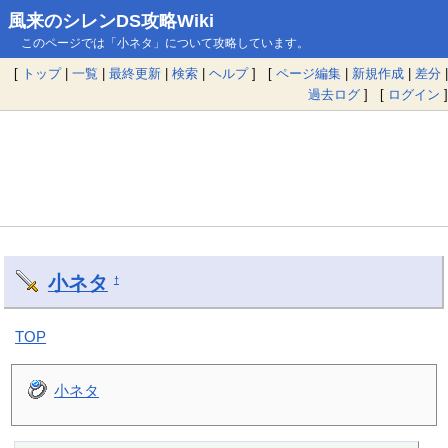
風来のシレンDS攻略Wiki
このページでは「小ネタ」について攻略しています。
[
トップ
|
一覧
|
最終更新
|
検索
|
ヘルプ
] [
ページ編集
|
新規作成
|
差分
|
過去ログ
] [
ログイン
]
小ネタ
†
TOP
小ネタ