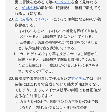
更に冒険を進めるて娘の
イベント
を全て見終わる
と、
竹林の村
の鍛冶屋に時折現れ、無料で鍛えてく
れるようになる。
こばみ谷
では
イベント
によって便利になるNPCが複
数存在する。
おはらいじじい： おはらいの巻物を投げて自信を
つけさせると、以降無料でおはらいしてくれる。
三番弟子： 識別の巻物を投げて自信をつけさせる
と、以降無料で壺を識別してくれる。
カマヒゲ： めぐすり草を投げてめつぶし状態から
回復させると、以降無料で腕輪を識別してくれる。
ただし初回はもう一度話しかけるとお礼にキスをさ
れ、ちからが1下がる。
鍛冶屋で限界鍛造して作れるレア
アイテム
では、鍛
造後にはこれまで合成していた能力(印)は無くなっ
てしまう。よってマイナス効果の剣盾でも修正値が
あるなら利用してよい。
カタナを+50まで、剛剣マンジカブラを+70まで鍛
えるとき…(壊れる)つるはし・使い捨ての剣