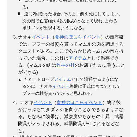
る｡
逆に2回断った場合､そのまま飢え死にしてしまい､
次の階で亡霊(食い物の恨み)となって現れ､まわる
ポリゴンが出現するようになる｡
ナオキ
イベント
（
食神のほこら
イベント
）の最序盤
では、ブフーの杖[0]を貰ってマムルの肉を調達する
クエストがある。ここであらかじめマムルの肉を持
っていた場合、この杖は
アイテム
として温存でき
る。(マムルの肉は
竹林の村
のお店でたまに買うこと
ができる)
ただしドロップ
アイテム
として流通するようにな
るのは、ナオキ
イベント
終盤に正式に言づてとして
ブフーの杖を貰ってからと思われる。
ナオキ
イベント
（
食神のほこら
イベント
）終了後、
がけっぷちでタダメシを食うことができるようにな
る。ちなみに効果は、満腹度やちからの上昇、武器
防具がメッキされる、武器防具が+1されるなどな
ど。