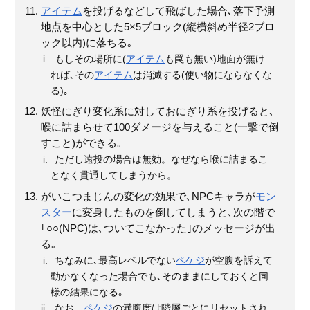
アイテム
を投げるなどして飛ばした場合､落下予測
地点を中心とした5×5ブロック(縦横斜め半径2ブロ
ック以内)に落ちる｡
もしその場所に(
アイテム
も罠も無い)地面が無け
れば､その
アイテム
は消滅する(使い物にならなくな
る)｡
妖怪にぎり変化系に対しておにぎり系を投げると､
喉に詰まらせて100ダメージを与えること(一撃で倒
すこと)ができる｡
ただし遠投の場合は無効。なぜなら喉に詰まるこ
となく貫通してしまうから。
がいこつまじんの変化の効果で､NPCキャラが
モン
スター
に変身したものを倒してしまうと､次の階で
｢○○(NPC)は､ついてこなかった｣のメッセージが出
る｡
ちなみに､最高レベルでない
ペケジ
が空腹を訴えて
動かなくなった場合でも､そのままにしておくと同
様の結果になる｡
なお、
ペケジ
の満腹度は階層ごとにリセットされ