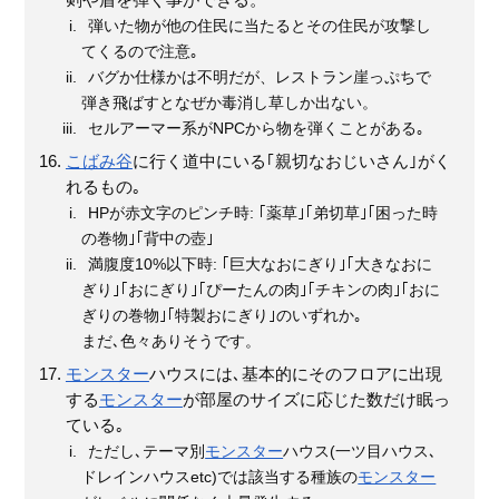
剣や盾を弾く事ができる。
弾いた物が他の住民に当たるとその住民が攻撃し
てくるので注意｡
バグか仕様かは不明だが、レストラン崖っぷちで
弾き飛ばすとなぜか毒消し草しか出ない。
セルアーマー系がNPCから物を弾くことがある｡
こばみ谷
に行く道中にいる｢親切なおじいさん｣がく
れるもの｡
HPが赤文字のピンチ時: ｢薬草｣｢弟切草｣｢困った時
の巻物｣｢背中の壺｣
満腹度10%以下時: ｢巨大なおにぎり｣｢大きなおに
ぎり｣｢おにぎり｣｢ぴーたんの肉｣｢チキンの肉｣｢おに
ぎりの巻物｣｢特製おにぎり｣のいずれか｡
まだ､色々ありそうです。
モンスター
ハウスには､基本的にそのフロアに出現
する
モンスター
が部屋のサイズに応じた数だけ眠っ
ている｡
ただし､テーマ別
モンスター
ハウス(一ツ目ハウス､
ドレインハウスetc)では該当する種族の
モンスター