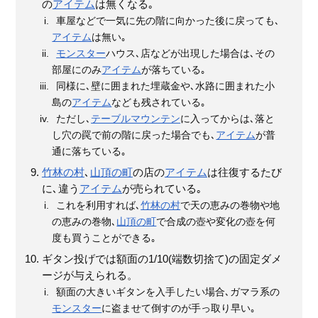
の
アイテム
は無くなる｡
車屋などで一気に先の階に向かった後に戻っても､
アイテム
は無い｡
モンスター
ハウス､店などが出現した場合は､その
部屋にのみ
アイテム
が落ちている｡
同様に､壁に囲まれた埋蔵金や､水路に囲まれた小
島の
アイテム
なども残されている｡
ただし､
テーブルマウンテン
に入ってからは､落と
し穴の罠で前の階に戻った場合でも､
アイテム
が普
通に落ちている｡
竹林の村
､
山頂の町
の店の
アイテム
は往復するたび
に､違う
アイテム
が売られている｡
これを利用すれば､
竹林の村
で天の恵みの巻物や地
の恵みの巻物､
山頂の町
で合成の壺や変化の壺を何
度も買うことができる｡
ギタン投げでは額面の1/10(端数切捨て)の固定ダメ
ージが与えられる。
額面の大きいギタンを入手したい場合､ガマラ系の
モンスター
に盗ませて倒すのが手っ取り早い｡