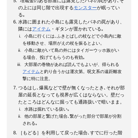
埋蔵金のある部屋には露見したバネの罠があり､そ
の上には同じ階で出現する
モンスター
が眠ってい
る｡
水路に囲まれた小島にも露見したバネの罠があり、
隣には
アイテム
・ギタンが置かれている｡
小島に行くには､ふきとばしの杖などで小島内に敵
を移動させ、場所がえの杖を振るとよい。
小島に敵がいて島の外にはタイガーウッホ族がい
る場合、投げてもらうのも有効｡
大部屋の巻物があれば読んでもよいが、得られる
アイテム
と釣り合うかは運次第。呪文系の遠距離攻
撃に特に注意。
つるはし､爆風などで壁が無くなったとき､それが部
屋の延長となっても視界が広くはならない。壁だっ
たところはどんなに掘っても通路扱いで暗いまま。
水路は掘れている扱い｡
他の部屋と繋げた場合､繋がった部分で部屋が分割
される｡
［もどる］を利用して戻った場合､すでに行った階