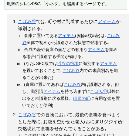
風来のシレンDSの「小ネタ」を編集するページです。
こばみ谷
では､町や村に到着するたびに
アイテム
が
識別される｡
倉庫に置いてある
アイテム
(腕輪&杖&壺)は､
こばみ
谷
全体で初めから識別された状態で登場する｡
合成の壺や倉庫の壺などの有用な
アイテム
を集め
る場合に識別する手間が省ける｡
(なお､SFC版では
渓谷の宿場
に識別する
アイテム
を置いておくことで､
こばみ谷
内での未識別名を知
ることが出来た)
(倉庫に置いてあれば
こばみ谷
内は識別される。但
し、識別済
アイテム
を持ち込まずに
こばみ谷
以外に
出ると未識別に戻る模様。
山頂の町
に有用な壺を置
いておくと便利)
こばみ谷
での冒険において､最後の食糧を食べよう
とした際に､お腹を空かせた老人(おにぎりジジイ)が
突然現れて食糧をせがんでくることがある｡
この時に快くあげた場合､｢しあわせ草｣が手に入