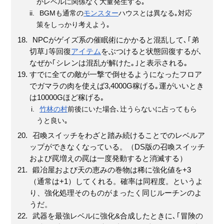
がレベルに関係なく大量発生する｡
BGMも通常の
モンスター
ハウスとは異なる｡対応
策をしっかり考えよう｡
NPCがゲイズ系の催眠術にかかると混乱して､｢弟
切草｣等回復
アイテム
をぶつけると状態回復するが､
なぜか｢シレンは混乱が解けた｡｣と表示される｡
すでに全ての敵が一撃で倒せるようになったフロア
でガマラの肉を使えば3,4000G稼げる｡運がいいとき
は10000Gほど稼げる｡
竹林の村
前後にいた場合､辻うらないに占ってもら
うと良い｡
召喚スイッチをわざと踏み続けることでのレベルア
ップができなくなっている。（DS版の召喚スイッチ
および罠増えの罠は一度発動すると消滅する）
鍛冶屋および天の恵みの巻物は稀に強化値を+3
（通常は+1）してくれる。確率は同程度。というよ
り、強化処理そのものがまったく同じルーチンのよ
うだ。
武器を最強レベルに強化&合成したときに､｢冒険の