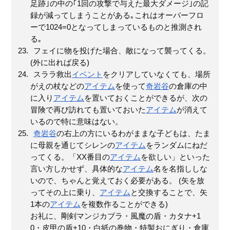
足跡｣の中の｢1回の攻撃で与えた最大ダメージ｣の記
録が減ってしまうことがある｡これはオーバーフロ
ーで1024=0となってしまっているものと推測され
る｡
フェイに物を投げた場合、敵になって襲ってくる。
(外に出れば戻る)
スララ救出
イベント
をクリアしていなくても、場所
がえの杖などの
アイテム
を使って
奇岩谷
の倉庫の中
に入り
アイテム
を置いておくことができるが、次の
冒険で再び訪れても置いておいた
アイテム
が消えて
いるので特に意味はない。
奇岩谷
の右上の方にいるわがままな子どもは、たま
に母親を通じてシレンの
アイテム
をランダムにねだ
ってくる。「XX番目の
アイテム
を欲しい」といった
言い方しかせず、具体的な
アイテム
名を名指ししな
いので、ちゃんと覚えておく必要がある。 (矢を放
ってその上に乗り、
アイテム
と交換することで、矢
1本の
アイテム
を複数作ることができる)
お礼に、剛剣マンジカブラ・風魔の盾・カタナ+1
0・皮甲の盾+10・白紙の巻物・特製おにぎり・倉庫