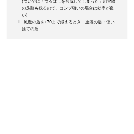
(ついでに「つるはしを合成してしまった」の冒険
の足跡も残るので、コンプ狙いの場合は効率が良
い)
風魔の盾を+70まで鍛えるとき…重装の盾・使い
捨ての盾