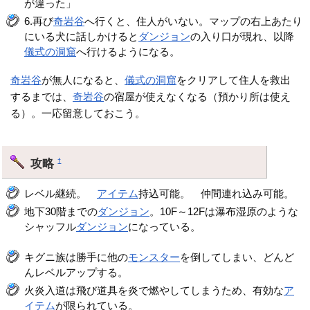
が違った」
6.再び
奇岩谷
へ行くと、住人がいない。マップの右上あたり
にいる犬に話しかけると
ダンジョン
の入り口が現れ、以降
儀式の洞窟
へ行けるようになる。
奇岩谷
が無人になると、
儀式の洞窟
をクリアして住人を救出
するまでは、
奇岩谷
の宿屋が使えなくなる（預かり所は使え
る）。一応留意しておこう。
攻略
†
レベル継続。
アイテム
持込可能。 仲間連れ込み可能。
地下30階までの
ダンジョン
。10F～12Fは瀑布湿原のような
シャッフル
ダンジョン
になっている。
キグニ族は勝手に他の
モンスター
を倒してしまい、どんど
んレベルアップする。
火炎入道は飛び道具を炎で燃やしてしまうため、有効な
ア
イテム
が限られている。