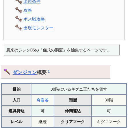
出現条件
攻略
ボス戦攻略
出現モンスター
風来のシレンDSの「儀式の洞窟」を編集するページです。
ダンジョン
概要
†
目的
30階にいるキグニ王たちを倒す
入口
奇岩谷
階層
30階
道具持込
可
仲間連込
可
レベル
継続
クリアマーク
キグニマーク