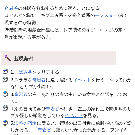
奇岩谷
の住民を救出するために潜ることになる。
ほとんどの階に、キグニ族系・火炎入道系の
モンスター
が出
現するのが特徴。
25階以降の埋蔵金部屋には、レア装備のキグニキングの斧・
盾が出現する事がある。
出現条件
†
1.
こばみ谷
をクリアする。
2.スララを
奇岩谷
に送り届ける
イベント
を行う。やっておか
ないとサブが出ない。
3.
奇岩谷
の左上あたりの家の中にいる女性と会話をしてお
く。
4.別の冒険で再び
奇岩谷
へ行き、左上の家付近で聞き耳のサ
ブが怪しい挙動をしている
イベント
を見る。
5.
渓谷の宿場
に戻ると、宿場の出口付近に飛脚がいるので話
しかける。「
奇岩谷
に誰もいなかった気がする。フンイキ