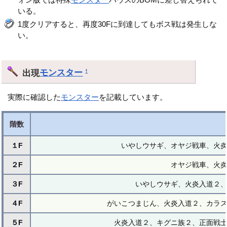
いる。
1度クリアすると、再度30Fに到達してもボス戦は発生しな
い。
出現
モンスター
†
実際に確認した
モンスター
を記載しています。
階数
１F
いやしウサギ、オヤジ戦車、火
２F
オヤジ戦車、火
３F
いやしウサギ、火炎入道２
４F
がいこつまじん、火炎入道２、カラ
５F
火炎入道２、キグニ族２、正面戦