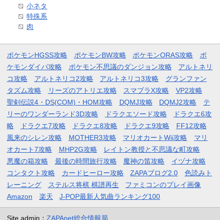
小ネタ
特殊系
肉
ポケモンHGSS攻略
ポケモンBW攻略
ポケモンORAS攻略
ポ
ケモンダイパ攻略
ポケモン不思議のダンジョン攻略
アルトネリ
コ攻略
アルトネリコ2攻略
アルトネリコ3攻略
グランファン
タズム攻略
リーズのアトリエ攻略
スマブラX攻略
VP2攻略
聖剣伝説4・DS(COM)・HOM攻略
DQMJ攻略
DQMJ2攻略
テ
リーのワンダーランド3D攻略
ドラクエソード攻略
ドラクエ6攻
略
ドラクエ7攻略
ドラクエ8攻略
ドラクエ9攻略
FF12攻略
風来のシレン攻略
MOTHER3攻略
マリオカートWii攻略
マリ
オカート7攻略
MHP2G攻略
レイトン教授と不思議な町攻略
悪魔の箱攻略
最後の時間旅行攻略
魔神の笛攻略
イヅナ攻略
コンタクト攻略
カードヒーロー攻略
ZAPAブログ2.0
色読みト
レーニング
ステルス将棋 棋譜再生
ファミコンのプレイ画像
Amazon
楽天
J-POP最新人気曲ランキング100
Site admin：
ZAPAnet総合情報局