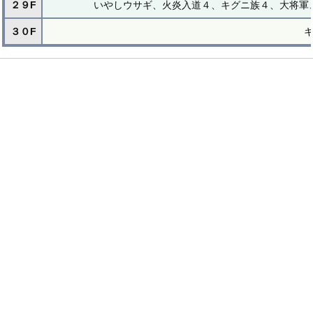
２９F
いやしウサギ、火炎入道４、キグニ族４、大将軍
３０F