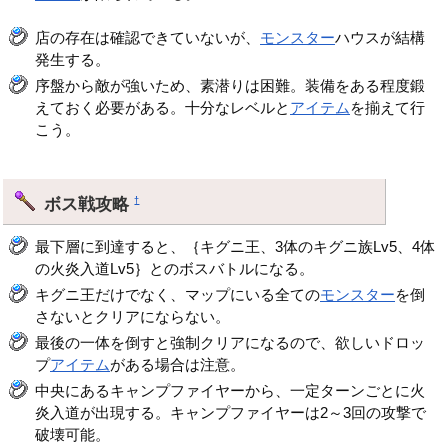
店の存在は確認できていないが、
モンスター
ハウスが結構
発生する。
序盤から敵が強いため、素潜りは困難。装備をある程度鍛
えておく必要がある。十分なレベルと
アイテム
を揃えて行
こう。
ボス戦攻略
†
最下層に到達すると、｛キグニ王、3体のキグニ族Lv5、4体
の火炎入道Lv5｝とのボスバトルになる。
キグニ王だけでなく、マップにいる全ての
モンスター
を倒
さないとクリアにならない。
最後の一体を倒すと強制クリアになるので、欲しいドロッ
プ
アイテム
がある場合は注意。
中央にあるキャンプファイヤーから、一定ターンごとに火
炎入道が出現する。キャンプファイヤーは2～3回の攻撃で
破壊可能。