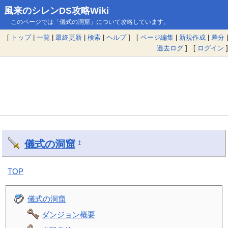
風来のシレンDS攻略Wiki
このページでは「儀式の洞窟」について攻略しています。
[
トップ
|
一覧
|
最終更新
|
検索
|
ヘルプ
] [
ページ編集
|
新規作成
|
差分
|
過去ログ
] [
ログイン
]
儀式の洞窟
†
TOP
儀式の洞窟
ダンジョン概要