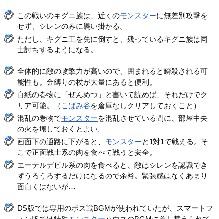
この戦いのキグニ族は、近くの
モンスター
に無差別攻撃を
せず、シレンのみに襲い掛かる。
ただし、キグニ王を先に倒すと、残っているキグニ族は同
士討ちするようになる。
全体的に敵の攻撃力が高いので、囲まれると瞬殺される可
能性も。金縛りの杖が大量にあると便利。
白紙の巻物に「ぜんめつ」と書いて読めば、それだけでク
リア可能。（
こばみ谷
を倉庫なしクリアしておくこと）
混乱の巻物で
モンスター
を混乱させている間に、部屋中央
の火を壊しておくとよい。
画面下の通路に下がると、
モンスター
と1対1で戦える。そ
こで正面戦士系の肉を食べて戦うと安全。
エーテルデビル系の肉を食べると、敵はシレンを認識でき
ずうろうろするだけになるので余裕。緊張感はなくあまり
面白くはないが…
DS版では専用のボス戦BGMが使われていたが、スマートフ
ォン版では特殊
モンスター
ハウスのBGMに差し替えられて