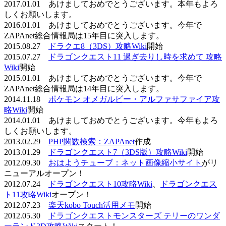
2017.01.01 あけましておめでとうございます。本年もよろ
しくお願いします。
2016.01.01 あけましておめでとうございます。今年で
ZAPAnet総合情報局は15年目に突入します。
2015.08.27
ドラクエ8（3DS）攻略Wiki
開始
2015.07.27
ドラゴンクエスト11 過ぎ去りし時を求めて 攻略
Wiki
開始
2015.01.01 あけましておめでとうございます。今年で
ZAPAnet総合情報局は14年目に突入します。
2014.11.18
ポケモン オメガルビー・アルファサファイア攻
略Wiki
開始
2014.01.01 あけましておめでとうございます。今年もよろ
しくお願いします。
2013.02.29
PHP関数検索：ZAPAnet
作成
2013.01.29
ドラゴンクエスト7（3DS版）攻略Wiki
開始
2012.09.30
おはようチューブ：ネット画像縮小サイト
がリ
ニューアルオープン！
2012.07.24
ドラゴンクエスト10攻略Wiki
、
ドラゴンクエス
ト11攻略Wiki
オープン！
2012.07.23
楽天kobo Touch活用メモ
開始
2012.05.30
ドラゴンクエストモンスターズ テリーのワンダ