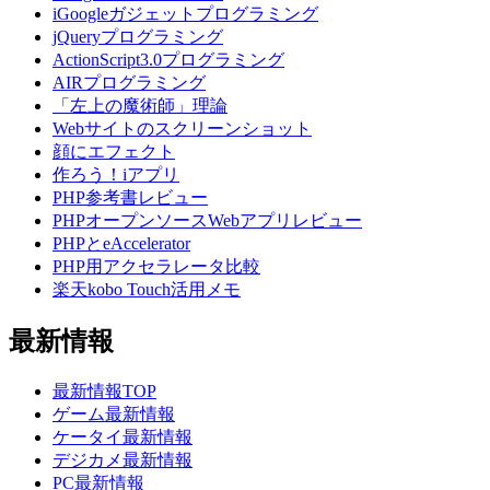
iGoogleガジェットプログラミング
jQueryプログラミング
ActionScript3.0プログラミング
AIRプログラミング
「左上の魔術師」理論
Webサイトのスクリーンショット
顔にエフェクト
作ろう！iアプリ
PHP参考書レビュー
PHPオープンソースWebアプリレビュー
PHPとeAccelerator
PHP用アクセラレータ比較
楽天kobo Touch活用メモ
最新情報
最新情報TOP
ゲーム最新情報
ケータイ最新情報
デジカメ最新情報
PC最新情報