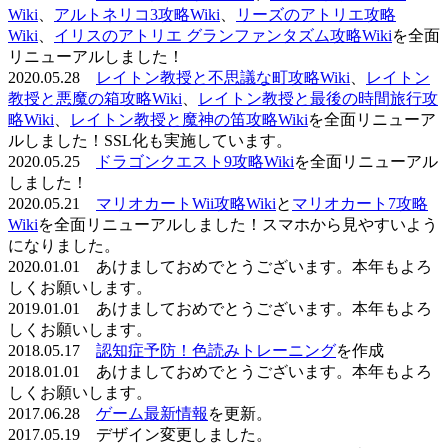
Wiki
、
アルトネリコ3攻略Wiki
、
リーズのアトリエ攻略
Wiki
、
イリスのアトリエ グランファンタズム攻略Wiki
を全面
リニューアルしました！
2020.05.28
レイトン教授と不思議な町攻略Wiki
、
レイトン
教授と悪魔の箱攻略Wiki
、
レイトン教授と最後の時間旅行攻
略Wiki
、
レイトン教授と魔神の笛攻略Wiki
を全面リニューア
ルしました！SSL化も実施しています。
2020.05.25
ドラゴンクエスト9攻略Wiki
を全面リニューアル
しました！
2020.05.21
マリオカートWii攻略Wiki
と
マリオカート7攻略
Wiki
を全面リニューアルしました！スマホから見やすいよう
になりました。
2020.01.01 あけましておめでとうございます。本年もよろ
しくお願いします。
2019.01.01 あけましておめでとうございます。本年もよろ
しくお願いします。
2018.05.17
認知症予防！色読みトレーニング
を作成
2018.01.01 あけましておめでとうございます。本年もよろ
しくお願いします。
2017.06.28
ゲーム最新情報
を更新。
2017.05.19 デザイン変更しました。