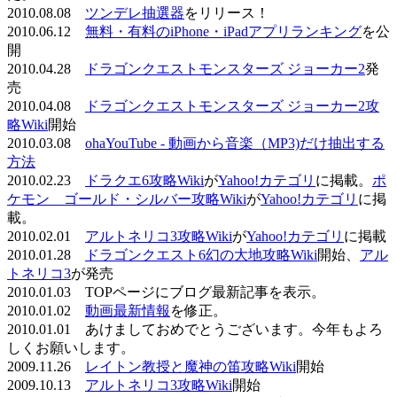
2010.08.08
ツンデレ抽選器
をリリース！
2010.06.12
無料・有料のiPhone・iPadアプリランキング
を公
開
2010.04.28
ドラゴンクエストモンスターズ ジョーカー2
発
売
2010.04.08
ドラゴンクエストモンスターズ ジョーカー2攻
略Wiki
開始
2010.03.08
ohaYouTube - 動画から音楽（MP3)だけ抽出する
方法
2010.02.23
ドラクエ6攻略Wiki
が
Yahoo!カテゴリ
に掲載。
ポ
ケモン ゴールド・シルバー攻略Wiki
が
Yahoo!カテゴリ
に掲
載。
2010.02.01
アルトネリコ3攻略Wiki
が
Yahoo!カテゴリ
に掲載
2010.01.28
ドラゴンクエスト6幻の大地攻略Wiki
開始、
アル
トネリコ3
が発売
2010.01.03 TOPページにブログ最新記事を表示。
2010.01.02
動画最新情報
を修正。
2010.01.01 あけましておめでとうございます。今年もよろ
しくお願いします。
2009.11.26
レイトン教授と魔神の笛攻略Wiki
開始
2009.10.13
アルトネリコ3攻略Wiki
開始