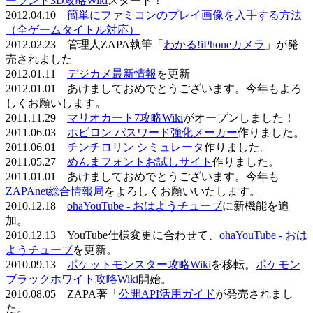
ーランド3D攻略Wiki
スタート！
2012.04.10
簡単にファミコンのプレイ画像を入手する方法
（全ゲームタイトル対応）
2012.02.23 管理人ZAPA執筆「
わかる!iPhoneカメラ
」が発
売されました
2012.01.11
デジカメ最新情報
を更新
2012.01.01 あけましておめでとうございます。今年もよろ
しくお願いします。
2011.11.29
マリオカート7攻略Wiki
がオープンしました！
2011.06.03
ホビロン パスワード強化メーカー
作りました。
2011.06.01
チンチロリン シミュレータ
作りました。
2011.05.27
めんまフォントお試しサイト
作りました。
2011.01.01 あけましておめでとうございます。今年も
ZAPAnet総合情報局
をよろしくお願いいたします。
2010.12.18
ohaYouTube - おはようチューブ
に新機能を追
加。
2010.12.13 YouTube仕様変更に合わせて、
ohaYouTube - おは
ようチューブ
を更新。
2010.09.13
ポケットモンスター攻略Wiki
を移転。
ポケモン
ブラックホワイト攻略Wiki
開始。
2010.08.05 ZAPA著「
公開API活用ガイド
が発売されまし
た。