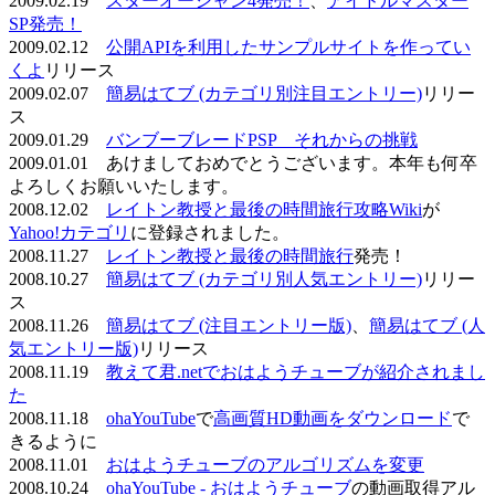
2009.02.19
スターオーシャン4発売！
、
アイドルマスター
SP発売！
2009.02.12
公開APIを利用したサンプルサイトを作ってい
くよ
リリース
2009.02.07
簡易はてブ (カテゴリ別注目エントリー)
リリー
ス
2009.01.29
バンブーブレードPSP それからの挑戦
2009.01.01 あけましておめでとうございます。本年も何卒
よろしくお願いいたします。
2008.12.02
レイトン教授と最後の時間旅行攻略Wiki
が
Yahoo!カテゴリ
に登録されました。
2008.11.27
レイトン教授と最後の時間旅行
発売！
2008.10.27
簡易はてブ (カテゴリ別人気エントリー)
リリー
ス
2008.11.26
簡易はてブ (注目エントリー版)
、
簡易はてブ (人
気エントリー版)
リリース
2008.11.19
教えて君.netでおはようチューブが紹介されまし
た
2008.11.18
ohaYouTube
で
高画質HD動画をダウンロード
で
きるように
2008.11.01
おはようチューブのアルゴリズムを変更
2008.10.24
ohaYouTube - おはようチューブ
の動画取得アル