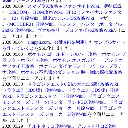
気曲ランキング100
を作りました！
2020.06.09
スマブラX攻略＋ファンサイトWiki
、
聖剣伝説
4・DS(COM)・HOM攻略Wiki
、
FF12（ファイナルファンタ
ジー12）攻略Wiki
、
風来のシレンDS攻略Wiki
、
マザー
3（MOTHER3）攻略Wiki
、
モンスターハンターポータブル
2nd G 攻略Wiki
、
ヴァルキリープロファイル2攻略Wiki
のリニ
ューアルしました！
2020.06.04
airappli.com
、
公開APIを利用したサンプルサイト
を作っていくよ
をSSL化しました。
2020.06.03
ポケモン ゴールド・シルバー攻略
、
ポケモン ブ
ラック・ホワイト攻略
、
ポケモン オメガルビー・アルファ
サファイア攻略
、
ポケモン ダイヤモンド・パール・プラチ
ナ攻略
、
ポケモン不思議のダンジョン 時・闇の探検隊攻略
を全面リニューアルしました！
2020.05.30
ドラゴンクエスト6 幻の大地(DS版) 攻略Wiki
、
ドラクエ7（3DS版）攻略Wiki
、
ドラクエ8（3DS版）攻略
Wiki
、
ドラゴンクエストソード攻略Wiki
、
ドラゴンクエスト
モンスターズ テリーのワンダーランド3D攻略Wiki
、
ドラゴ
ンクエストモンスターズ ジョーカー攻略Wiki
、
ドラゴンク
エストモンスターズ ジョーカー2攻略Wiki
を全面リニューア
ルしました！
2020.05.29
アルトネリコ攻略Wiki
、
アルトネリコ2攻略