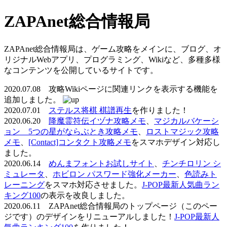
ZAPAnet総合情報局
ZAPAnet総合情報局は、ゲーム攻略をメインに、ブログ、オ
リジナルWebアプリ、プログラミング、Wikiなど、多種多様
なコンテンツを公開しているサイトです。
2020.07.08 攻略Wikiページに関連リンクを表示する機能を
追加しました。
2020.07.01
ステルス将棋 棋譜再生
を作りました！
2020.06.20
降魔霊符伝イヅナ攻略メモ
、
マジカルバケーシ
ョン 5つの星がならぶとき攻略メモ
、
ロストマジック攻略
メモ
、
[Contact]コンタクト攻略メモ
をスマホデザイン対応し
ました。
2020.06.14
めんまフォントお試しサイト
、
チンチロリン シ
ミュレータ
、
ホビロン パスワード強化メーカー
、
色読みト
レーニング
をスマホ対応させました。
J-POP最新人気曲ラン
キング100
の表示を改良しました。
2020.06.11 ZAPAnet総合情報局のトップページ（このペー
ジです）のデザインをリニューアルしました！
J-POP最新人