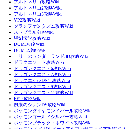
アルトネリコ攻略Wiki
アルトネリコ2攻略Wiki
アルトネリコ3攻略Wiki
VP2攻略Wiki
グランファンタズム攻略Wiki
スマブラX攻略Wiki
聖剣伝説攻略Wiki
DQMJ攻略Wiki
DQMJ2攻略Wiki
テリーのワンダーランド3D攻略Wiki
ドラクエソード攻略Wiki
ドラゴンクエスト6攻略Wiki
ドラゴンクエスト7攻略Wiki
ドラクエ8（3DS）攻略Wiki
ドラゴンクエスト9攻略Wiki
ドラゴンクエスト11攻略Wiki
FF12攻略Wiki
風来のシレンDS攻略Wiki
ポケモンダイヤモンドパール攻略Wiki
ポケモンゴールドシルバー攻略Wiki
ポケモンブラック・ホワイト攻略Wiki
ポケモン オメガルビー・アルファサファイア攻略Wiki