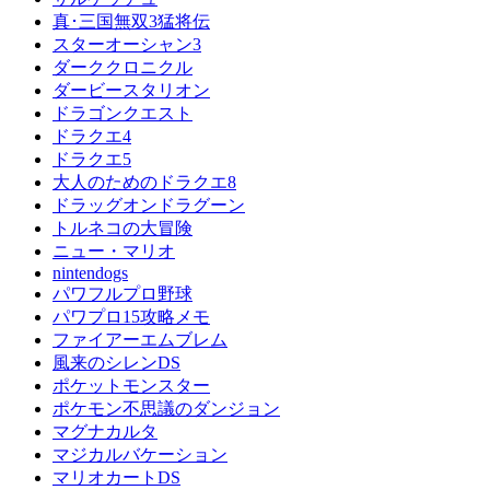
真･三国無双3猛将伝
スターオーシャン3
ダーククロニクル
ダービースタリオン
ドラゴンクエスト
ドラクエ4
ドラクエ5
大人のためのドラクエ8
ドラッグオンドラグーン
トルネコの大冒険
ニュー・マリオ
nintendogs
パワフルプロ野球
パワプロ15攻略メモ
ファイアーエムブレム
風来のシレンDS
ポケットモンスター
ポケモン不思議のダンジョン
マグナカルタ
マジカルバケーション
マリオカートDS