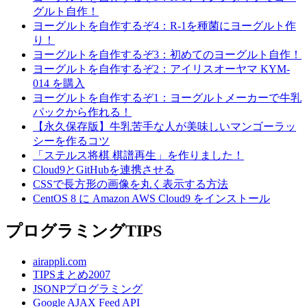
グルト自作！
ヨーグルトを自作するぞ4：R-1を種菌にヨーグルト作
り！
ヨーグルトを自作するぞ3：初めてのヨーグルト自作！
ヨーグルトを自作するぞ2：アイリスオーヤマ KYM-
014 を購入
ヨーグルトを自作するぞ1：ヨーグルトメーカーで牛乳
パックから作れる！
【永久保存版】牛乳苦手な人が美味しいマンゴーラッ
シーを作るコツ
「ステルス将棋 棋譜再生」を作りました！
Cloud9とGitHubを連携させる
CSSで長方形の画像を丸く表示する方法
CentOS 8 に Amazon AWS Cloud9 をインストール
プログラミングTIPS
airappli.com
TIPSまとめ2007
JSONPプログラミング
Google AJAX Feed API