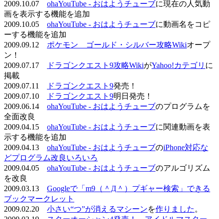
2009.10.07
ohaYouTube - おはようチューブ
に現在の人気動
画を表示する機能を追加
2009.10.05
ohaYouTube - おはようチューブ
に動画名をコピ
ーする機能を追加
2009.09.12
ポケモン ゴールド・シルバー攻略Wiki
オープ
ン！
2009.07.17
ドラゴンクエスト9攻略Wiki
が
Yahoo!カテゴリ
に
掲載
2009.07.11
ドラゴンクエスト9
発売！
2009.07.10
ドラゴンクエスト9
明日発売！
2009.06.14
ohaYouTube - おはようチューブ
のプログラムを
全面改良
2009.04.15
ohaYouTube - おはようチューブ
に関連動画を表
示する機能を追加
2009.04.13
ohaYouTube - おはようチューブ
の
iPhone対応な
どプログラム改良いろいろ
2009.04.05
ohaYouTube - おはようチューブ
のアルゴリズム
を改良
2009.03.13
Googleで「m9（＾Д＾）プギャー検索」できる
ブックマークレット
2009.02.20
小さい“つ”が消えるマシーン
を
作りました
。