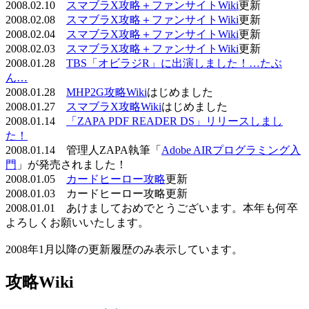
2008.02.10
スマブラX攻略＋ファンサイトWiki
更新
2008.02.08
スマブラX攻略＋ファンサイトWiki
更新
2008.02.04
スマブラX攻略＋ファンサイトWiki
更新
2008.02.03
スマブラX攻略＋ファンサイトWiki
更新
2008.01.28
TBS「オビラジR」に出演しました！…たぶ
ん…
2008.01.28
MHP2G攻略Wiki
はじめました
2008.01.27
スマブラX攻略Wiki
はじめました
2008.01.14
「ZAPA PDF READER DS」リリースしまし
た！
2008.01.14 管理人ZAPA執筆「
Adobe AIRプログラミング入
門
」が発売されました！
2008.01.05
カードヒーロー攻略
更新
2008.01.03 カードヒーロー攻略更新
2008.01.01 あけましておめでとうございます。本年も何卒
よろしくお願いいたします。
2008年1月以降の更新履歴のみ表示しています。
攻略Wiki