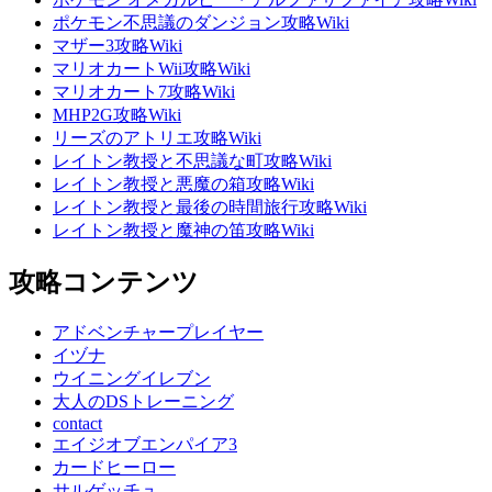
ポケモン不思議のダンジョン攻略Wiki
マザー3攻略Wiki
マリオカートWii攻略Wiki
マリオカート7攻略Wiki
MHP2G攻略Wiki
リーズのアトリエ攻略Wiki
レイトン教授と不思議な町攻略Wiki
レイトン教授と悪魔の箱攻略Wiki
レイトン教授と最後の時間旅行攻略Wiki
レイトン教授と魔神の笛攻略Wiki
攻略コンテンツ
アドベンチャープレイヤー
イヅナ
ウイニングイレブン
大人のDSトレーニング
contact
エイジオブエンパイア3
カードヒーロー
サルゲッチュ