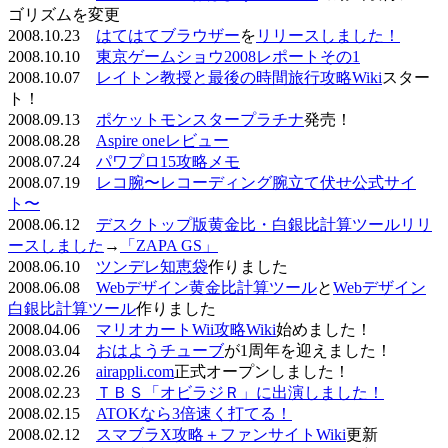
ゴリズムを変更
2008.10.23
はてはてブラウザー
を
リリースしました！
2008.10.10
東京ゲームショウ2008レポートその1
2008.10.07
レイトン教授と最後の時間旅行攻略Wiki
スター
ト！
2008.09.13
ポケットモンスタープラチナ
発売！
2008.08.28
Aspire oneレビュー
2008.07.24
パワプロ15攻略メモ
2008.07.19
レコ腕〜レコーディング腕立て伏せ公式サイ
ト〜
2008.06.12
デスクトップ版黄金比・白銀比計算ツールリリ
ースしました
→
「ZAPA GS」
2008.06.10
ツンデレ知恵袋
作りました
2008.06.08
Webデザイン黄金比計算ツール
と
Webデザイン
白銀比計算ツール
作りました
2008.04.06
マリオカートWii攻略Wiki
始めました！
2008.03.04
おはようチューブ
が1周年を迎えました！
2008.02.26
airappli.com
正式オープンしました！
2008.02.23
ＴＢＳ「オビラジＲ」に出演しました！
2008.02.15
ATOKなら3倍速く打てる！
2008.02.12
スマブラX攻略＋ファンサイトWiki
更新