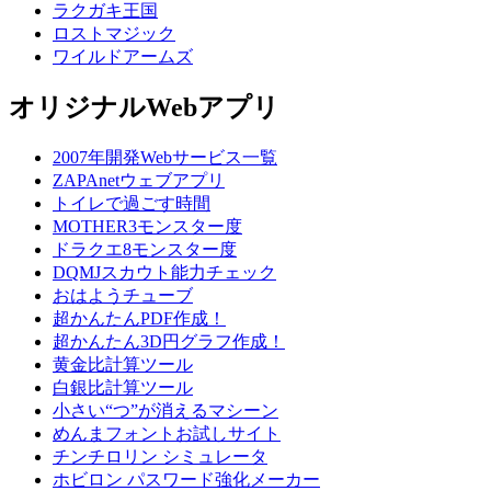
ラクガキ王国
ロストマジック
ワイルドアームズ
オリジナルWebアプリ
2007年開発Webサービス一覧
ZAPAnetウェブアプリ
トイレで過ごす時間
MOTHER3モンスター度
ドラクエ8モンスター度
DQMJスカウト能力チェック
おはようチューブ
超かんたんPDF作成！
超かんたん3D円グラフ作成！
黄金比計算ツール
白銀比計算ツール
小さい“つ”が消えるマシーン
めんまフォントお試しサイト
チンチロリン シミュレータ
ホビロン パスワード強化メーカー