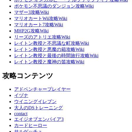
ポケモン不思議のダンジョン攻略Wiki
マザー3攻略Wiki
マリオカートWii攻略Wiki
マリオカート7攻略Wiki
MHP2G攻略Wiki
リーズのアトリエ攻略Wiki
レイトン教授と不思議な町攻略Wiki
レイトン教授と悪魔の箱攻略Wiki
レイトン教授と最後の時間旅行攻略Wiki
レイトン教授と魔神の笛攻略Wiki
攻略コンテンツ
アドベンチャープレイヤー
イヅナ
ウイニングイレブン
大人のDSトレーニング
contact
エイジオブエンパイア3
カードヒーロー
サルゲッチュ