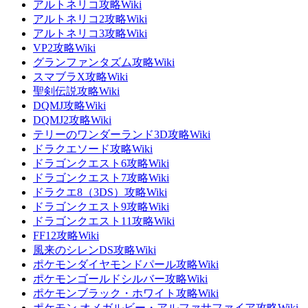
アルトネリコ攻略Wiki
アルトネリコ2攻略Wiki
アルトネリコ3攻略Wiki
VP2攻略Wiki
グランファンタズム攻略Wiki
スマブラX攻略Wiki
聖剣伝説攻略Wiki
DQMJ攻略Wiki
DQMJ2攻略Wiki
テリーのワンダーランド3D攻略Wiki
ドラクエソード攻略Wiki
ドラゴンクエスト6攻略Wiki
ドラゴンクエスト7攻略Wiki
ドラクエ8（3DS）攻略Wiki
ドラゴンクエスト9攻略Wiki
ドラゴンクエスト11攻略Wiki
FF12攻略Wiki
風来のシレンDS攻略Wiki
ポケモンダイヤモンドパール攻略Wiki
ポケモンゴールドシルバー攻略Wiki
ポケモンブラック・ホワイト攻略Wiki
ポケモン オメガルビー・アルファサファイア攻略Wiki