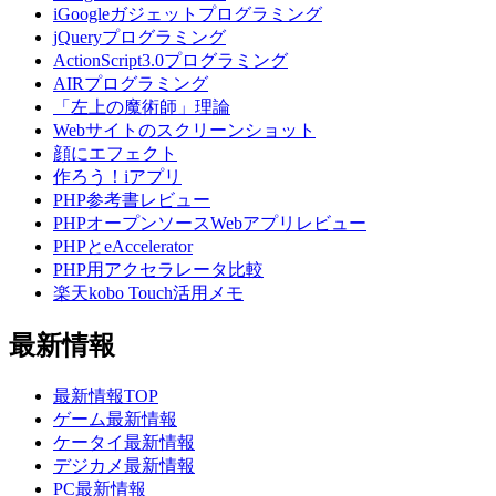
iGoogleガジェットプログラミング
jQueryプログラミング
ActionScript3.0プログラミング
AIRプログラミング
「左上の魔術師」理論
Webサイトのスクリーンショット
顔にエフェクト
作ろう！iアプリ
PHP参考書レビュー
PHPオープンソースWebアプリレビュー
PHPとeAccelerator
PHP用アクセラレータ比較
楽天kobo Touch活用メモ
最新情報
最新情報TOP
ゲーム最新情報
ケータイ最新情報
デジカメ最新情報
PC最新情報