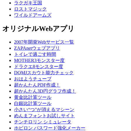
ラクガキ王国
ロストマジック
ワイルドアームズ
オリジナルWebアプリ
2007年開発Webサービス一覧
ZAPAnetウェブアプリ
トイレで過ごす時間
MOTHER3モンスター度
ドラクエ8モンスター度
DQMJスカウト能力チェック
おはようチューブ
超かんたんPDF作成！
超かんたん3D円グラフ作成！
黄金比計算ツール
白銀比計算ツール
小さい“つ”が消えるマシーン
めんまフォントお試しサイト
チンチロリン シミュレータ
ホビロン パスワード強化メーカー