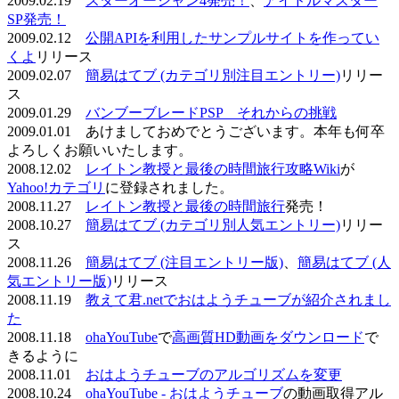
2009.02.19
スターオーシャン4発売！
、
アイドルマスター
SP発売！
2009.02.12
公開APIを利用したサンプルサイトを作ってい
くよ
リリース
2009.02.07
簡易はてブ (カテゴリ別注目エントリー)
リリー
ス
2009.01.29
バンブーブレードPSP それからの挑戦
2009.01.01 あけましておめでとうございます。本年も何卒
よろしくお願いいたします。
2008.12.02
レイトン教授と最後の時間旅行攻略Wiki
が
Yahoo!カテゴリ
に登録されました。
2008.11.27
レイトン教授と最後の時間旅行
発売！
2008.10.27
簡易はてブ (カテゴリ別人気エントリー)
リリー
ス
2008.11.26
簡易はてブ (注目エントリー版)
、
簡易はてブ (人
気エントリー版)
リリース
2008.11.19
教えて君.netでおはようチューブが紹介されまし
た
2008.11.18
ohaYouTube
で
高画質HD動画をダウンロード
で
きるように
2008.11.01
おはようチューブのアルゴリズムを変更
2008.10.24
ohaYouTube - おはようチューブ
の動画取得アル