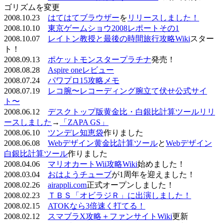
ゴリズムを変更
2008.10.23
はてはてブラウザー
を
リリースしました！
2008.10.10
東京ゲームショウ2008レポートその1
2008.10.07
レイトン教授と最後の時間旅行攻略Wiki
スター
ト！
2008.09.13
ポケットモンスタープラチナ
発売！
2008.08.28
Aspire oneレビュー
2008.07.24
パワプロ15攻略メモ
2008.07.19
レコ腕〜レコーディング腕立て伏せ公式サイ
ト〜
2008.06.12
デスクトップ版黄金比・白銀比計算ツールリリ
ースしました
→
「ZAPA GS」
2008.06.10
ツンデレ知恵袋
作りました
2008.06.08
Webデザイン黄金比計算ツール
と
Webデザイン
白銀比計算ツール
作りました
2008.04.06
マリオカートWii攻略Wiki
始めました！
2008.03.04
おはようチューブ
が1周年を迎えました！
2008.02.26
airappli.com
正式オープンしました！
2008.02.23
ＴＢＳ「オビラジＲ」に出演しました！
2008.02.15
ATOKなら3倍速く打てる！
2008.02.12
スマブラX攻略＋ファンサイトWiki
更新