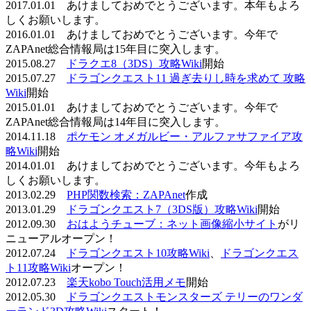
2017.01.01 あけましておめでとうございます。本年もよろ
しくお願いします。
2016.01.01 あけましておめでとうございます。今年で
ZAPAnet総合情報局は15年目に突入します。
2015.08.27
ドラクエ8（3DS）攻略Wiki
開始
2015.07.27
ドラゴンクエスト11 過ぎ去りし時を求めて 攻略
Wiki
開始
2015.01.01 あけましておめでとうございます。今年で
ZAPAnet総合情報局は14年目に突入します。
2014.11.18
ポケモン オメガルビー・アルファサファイア攻
略Wiki
開始
2014.01.01 あけましておめでとうございます。今年もよろ
しくお願いします。
2013.02.29
PHP関数検索：ZAPAnet
作成
2013.01.29
ドラゴンクエスト7（3DS版）攻略Wiki
開始
2012.09.30
おはようチューブ：ネット画像縮小サイト
がリ
ニューアルオープン！
2012.07.24
ドラゴンクエスト10攻略Wiki
、
ドラゴンクエス
ト11攻略Wiki
オープン！
2012.07.23
楽天kobo Touch活用メモ
開始
2012.05.30
ドラゴンクエストモンスターズ テリーのワンダ