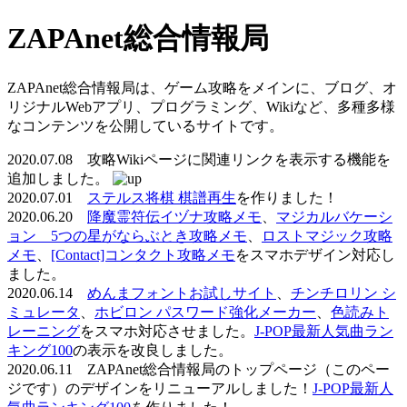
ZAPAnet総合情報局
ZAPAnet総合情報局は、ゲーム攻略をメインに、ブログ、オ
リジナルWebアプリ、プログラミング、Wikiなど、多種多様
なコンテンツを公開しているサイトです。
2020.07.08 攻略Wikiページに関連リンクを表示する機能を
追加しました。
2020.07.01
ステルス将棋 棋譜再生
を作りました！
2020.06.20
降魔霊符伝イヅナ攻略メモ
、
マジカルバケーシ
ョン 5つの星がならぶとき攻略メモ
、
ロストマジック攻略
メモ
、
[Contact]コンタクト攻略メモ
をスマホデザイン対応し
ました。
2020.06.14
めんまフォントお試しサイト
、
チンチロリン シ
ミュレータ
、
ホビロン パスワード強化メーカー
、
色読みト
レーニング
をスマホ対応させました。
J-POP最新人気曲ラン
キング100
の表示を改良しました。
2020.06.11 ZAPAnet総合情報局のトップページ（このペー
ジです）のデザインをリニューアルしました！
J-POP最新人