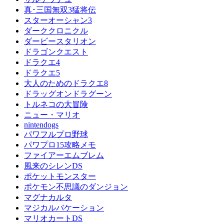
真･三国無双3猛将伝
スターオーシャン3
ダーククロニクル
ダービースタリオン
ドラゴンクエスト
ドラクエ4
ドラクエ5
大人のためのドラクエ8
ドラッグオンドラグーン
トルネコの大冒険
ニュー・マリオ
nintendogs
パワフルプロ野球
パワプロ15攻略メモ
ファイアーエムブレム
風来のシレンDS
ポケットモンスター
ポケモン不思議のダンジョン
マグナカルタ
マジカルバケーション
マリオカートDS