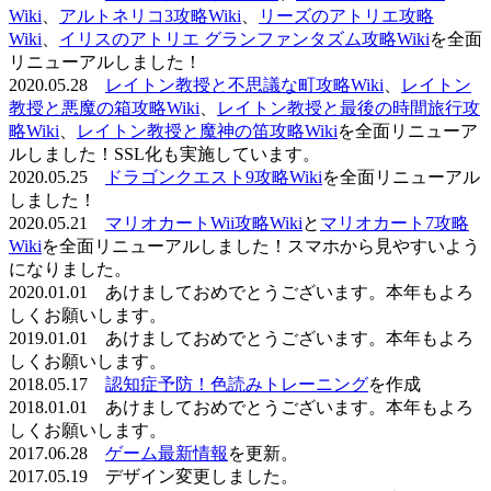
Wiki
、
アルトネリコ3攻略Wiki
、
リーズのアトリエ攻略
Wiki
、
イリスのアトリエ グランファンタズム攻略Wiki
を全面
リニューアルしました！
2020.05.28
レイトン教授と不思議な町攻略Wiki
、
レイトン
教授と悪魔の箱攻略Wiki
、
レイトン教授と最後の時間旅行攻
略Wiki
、
レイトン教授と魔神の笛攻略Wiki
を全面リニューア
ルしました！SSL化も実施しています。
2020.05.25
ドラゴンクエスト9攻略Wiki
を全面リニューアル
しました！
2020.05.21
マリオカートWii攻略Wiki
と
マリオカート7攻略
Wiki
を全面リニューアルしました！スマホから見やすいよう
になりました。
2020.01.01 あけましておめでとうございます。本年もよろ
しくお願いします。
2019.01.01 あけましておめでとうございます。本年もよろ
しくお願いします。
2018.05.17
認知症予防！色読みトレーニング
を作成
2018.01.01 あけましておめでとうございます。本年もよろ
しくお願いします。
2017.06.28
ゲーム最新情報
を更新。
2017.05.19 デザイン変更しました。