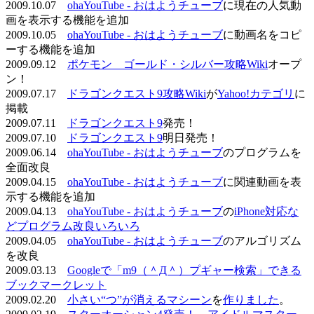
2009.10.07
ohaYouTube - おはようチューブ
に現在の人気動
画を表示する機能を追加
2009.10.05
ohaYouTube - おはようチューブ
に動画名をコピ
ーする機能を追加
2009.09.12
ポケモン ゴールド・シルバー攻略Wiki
オープ
ン！
2009.07.17
ドラゴンクエスト9攻略Wiki
が
Yahoo!カテゴリ
に
掲載
2009.07.11
ドラゴンクエスト9
発売！
2009.07.10
ドラゴンクエスト9
明日発売！
2009.06.14
ohaYouTube - おはようチューブ
のプログラムを
全面改良
2009.04.15
ohaYouTube - おはようチューブ
に関連動画を表
示する機能を追加
2009.04.13
ohaYouTube - おはようチューブ
の
iPhone対応な
どプログラム改良いろいろ
2009.04.05
ohaYouTube - おはようチューブ
のアルゴリズム
を改良
2009.03.13
Googleで「m9（＾Д＾）プギャー検索」できる
ブックマークレット
2009.02.20
小さい“つ”が消えるマシーン
を
作りました
。