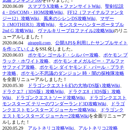
気曲ランキング100
を作りました！
2020.06.09
スマブラX攻略＋ファンサイトWiki
、
聖剣伝説
4・DS(COM)・HOM攻略Wiki
、
FF12（ファイナルファンタ
ジー12）攻略Wiki
、
風来のシレンDS攻略Wiki
、
マザー
3（MOTHER3）攻略Wiki
、
モンスターハンターポータブル
2nd G 攻略Wiki
、
ヴァルキリープロファイル2攻略Wiki
のリニ
ューアルしました！
2020.06.04
airappli.com
、
公開APIを利用したサンプルサイト
を作っていくよ
をSSL化しました。
2020.06.03
ポケモン ゴールド・シルバー攻略
、
ポケモン ブ
ラック・ホワイト攻略
、
ポケモン オメガルビー・アルファ
サファイア攻略
、
ポケモン ダイヤモンド・パール・プラチ
ナ攻略
、
ポケモン不思議のダンジョン 時・闇の探検隊攻略
を全面リニューアルしました！
2020.05.30
ドラゴンクエスト6 幻の大地(DS版) 攻略Wiki
、
ドラクエ7（3DS版）攻略Wiki
、
ドラクエ8（3DS版）攻略
Wiki
、
ドラゴンクエストソード攻略Wiki
、
ドラゴンクエスト
モンスターズ テリーのワンダーランド3D攻略Wiki
、
ドラゴ
ンクエストモンスターズ ジョーカー攻略Wiki
、
ドラゴンク
エストモンスターズ ジョーカー2攻略Wiki
を全面リニューア
ルしました！
2020.05.29
アルトネリコ攻略Wiki
、
アルトネリコ2攻略