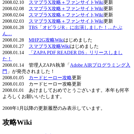
2008.02.10
スマブラX攻略＋ファンサイトWiki
更新
2008.02.08
スマブラX攻略＋ファンサイトWiki
更新
2008.02.04
スマブラX攻略＋ファンサイトWiki
更新
2008.02.03
スマブラX攻略＋ファンサイトWiki
更新
2008.01.28
TBS「オビラジR」に出演しました！…たぶ
ん…
2008.01.28
MHP2G攻略Wiki
はじめました
2008.01.27
スマブラX攻略Wiki
はじめました
2008.01.14
「ZAPA PDF READER DS」リリースしまし
た！
2008.01.14 管理人ZAPA執筆「
Adobe AIRプログラミング入
門
」が発売されました！
2008.01.05
カードヒーロー攻略
更新
2008.01.03 カードヒーロー攻略更新
2008.01.01 あけましておめでとうございます。本年も何卒
よろしくお願いいたします。
2008年1月以降の更新履歴のみ表示しています。
攻略Wiki