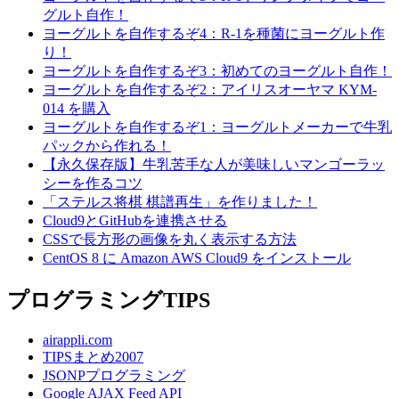
グルト自作！
ヨーグルトを自作するぞ4：R-1を種菌にヨーグルト作
り！
ヨーグルトを自作するぞ3：初めてのヨーグルト自作！
ヨーグルトを自作するぞ2：アイリスオーヤマ KYM-
014 を購入
ヨーグルトを自作するぞ1：ヨーグルトメーカーで牛乳
パックから作れる！
【永久保存版】牛乳苦手な人が美味しいマンゴーラッ
シーを作るコツ
「ステルス将棋 棋譜再生」を作りました！
Cloud9とGitHubを連携させる
CSSで長方形の画像を丸く表示する方法
CentOS 8 に Amazon AWS Cloud9 をインストール
プログラミングTIPS
airappli.com
TIPSまとめ2007
JSONPプログラミング
Google AJAX Feed API