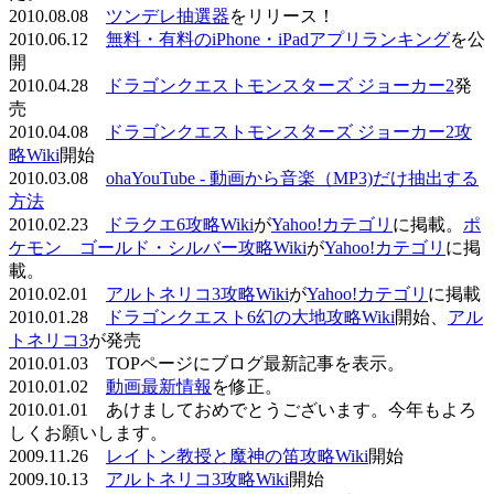
2010.08.08
ツンデレ抽選器
をリリース！
2010.06.12
無料・有料のiPhone・iPadアプリランキング
を公
開
2010.04.28
ドラゴンクエストモンスターズ ジョーカー2
発
売
2010.04.08
ドラゴンクエストモンスターズ ジョーカー2攻
略Wiki
開始
2010.03.08
ohaYouTube - 動画から音楽（MP3)だけ抽出する
方法
2010.02.23
ドラクエ6攻略Wiki
が
Yahoo!カテゴリ
に掲載。
ポ
ケモン ゴールド・シルバー攻略Wiki
が
Yahoo!カテゴリ
に掲
載。
2010.02.01
アルトネリコ3攻略Wiki
が
Yahoo!カテゴリ
に掲載
2010.01.28
ドラゴンクエスト6幻の大地攻略Wiki
開始、
アル
トネリコ3
が発売
2010.01.03 TOPページにブログ最新記事を表示。
2010.01.02
動画最新情報
を修正。
2010.01.01 あけましておめでとうございます。今年もよろ
しくお願いします。
2009.11.26
レイトン教授と魔神の笛攻略Wiki
開始
2009.10.13
アルトネリコ3攻略Wiki
開始