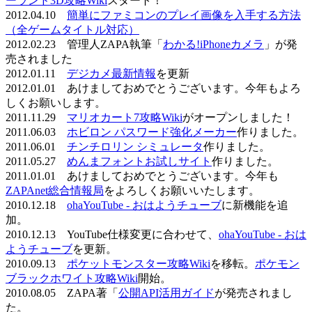
ーランド3D攻略Wiki
スタート！
2012.04.10
簡単にファミコンのプレイ画像を入手する方法
（全ゲームタイトル対応）
2012.02.23 管理人ZAPA執筆「
わかる!iPhoneカメラ
」が発
売されました
2012.01.11
デジカメ最新情報
を更新
2012.01.01 あけましておめでとうございます。今年もよろ
しくお願いします。
2011.11.29
マリオカート7攻略Wiki
がオープンしました！
2011.06.03
ホビロン パスワード強化メーカー
作りました。
2011.06.01
チンチロリン シミュレータ
作りました。
2011.05.27
めんまフォントお試しサイト
作りました。
2011.01.01 あけましておめでとうございます。今年も
ZAPAnet総合情報局
をよろしくお願いいたします。
2010.12.18
ohaYouTube - おはようチューブ
に新機能を追
加。
2010.12.13 YouTube仕様変更に合わせて、
ohaYouTube - おは
ようチューブ
を更新。
2010.09.13
ポケットモンスター攻略Wiki
を移転。
ポケモン
ブラックホワイト攻略Wiki
開始。
2010.08.05 ZAPA著「
公開API活用ガイド
が発売されまし
た。