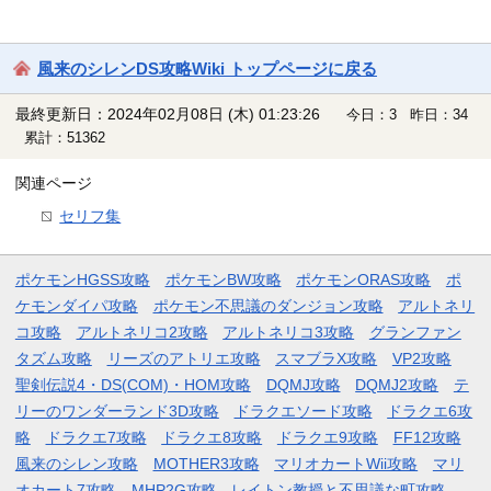
風来のシレンDS攻略Wiki トップページに戻る
最終更新日：2024年02月08日 (木) 01:23:26
今日：3 昨日：34
累計：51362
関連ページ
セリフ集
ポケモンHGSS攻略
ポケモンBW攻略
ポケモンORAS攻略
ポ
ケモンダイパ攻略
ポケモン不思議のダンジョン攻略
アルトネリ
コ攻略
アルトネリコ2攻略
アルトネリコ3攻略
グランファン
タズム攻略
リーズのアトリエ攻略
スマブラX攻略
VP2攻略
聖剣伝説4・DS(COM)・HOM攻略
DQMJ攻略
DQMJ2攻略
テ
リーのワンダーランド3D攻略
ドラクエソード攻略
ドラクエ6攻
略
ドラクエ7攻略
ドラクエ8攻略
ドラクエ9攻略
FF12攻略
風来のシレン攻略
MOTHER3攻略
マリオカートWii攻略
マリ
オカート7攻略
MHP2G攻略
レイトン教授と不思議な町攻略