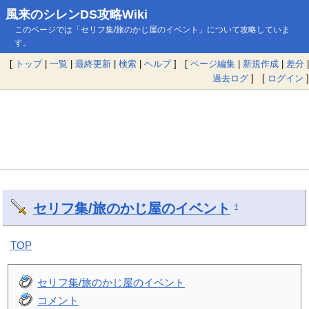
風来のシレンDS攻略Wiki
このページでは「セリフ集/旅のかじ屋のイベント」について攻略していま
す。
[
トップ
|
一覧
|
最終更新
|
検索
|
ヘルプ
] [
ページ編集
|
新規作成
|
差分
|
過去ログ
] [
ログイン
]
セリフ集/旅のかじ屋のイベント
†
TOP
セリフ集/旅のかじ屋のイベント
コメント