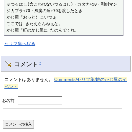
※つるはし(含こわれないつるはし)・カタナ+50・剛剣マン
ジカブラ+70・風魔の盾+70を渡したとき

かじ屋「おっと! こいつぁ

ここでは きたえらんねぇな。

かじ屋「町のかじ屋に たのんでくれ。
セリフ集へ戻る
コメント
†
コメントはありません。
Comments/セリフ集/旅のかじ屋のイ
ベント
お名前: