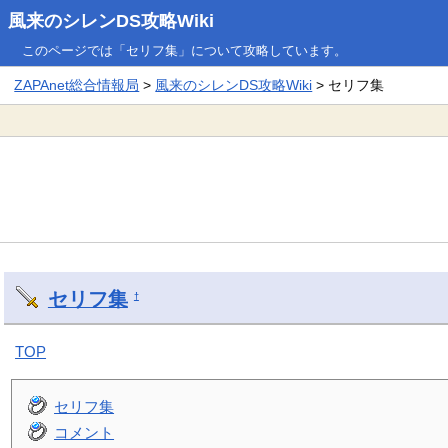
風来のシレンDS攻略Wiki
このページでは「セリフ集」について攻略しています。
ZAPAnet総合情報局
>
風来のシレンDS攻略Wiki
> セリフ集
セリフ集
†
TOP
セリフ集
コメント