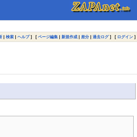
新
|
検索
|
ヘルプ
] [
ページ編集
|
新規作成
|
差分
|
過去ログ
] [
ログイン
]