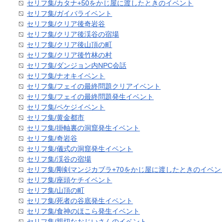
セリフ集/カタナ+50をかじ屋に渡したときのイベント
セリフ集/ガイバライベント
セリフ集/クリア後奇岩谷
セリフ集/クリア後渓谷の宿場
セリフ集/クリア後山頂の町
セリフ集/クリア後竹林の村
セリフ集/ダンジョン内NPC会話
セリフ集/ナオキイベント
セリフ集/フェイの最終問題クリアイベント
セリフ集/フェイの最終問題発生イベント
セリフ集/ペケジイベント
セリフ集/黄金都市
セリフ集/掛軸裏の洞窟発生イベント
セリフ集/奇岩谷
セリフ集/儀式の洞窟発生イベント
セリフ集/渓谷の宿場
セリフ集/剛剣マンジカブラ+70をかじ屋に渡したときのイベン
セリフ集/座頭ケチイベント
セリフ集/山頂の町
セリフ集/死者の谷底発生イベント
セリフ集/食神のほこら発生イベント
セリフ集/親切なおじいさんのイベント