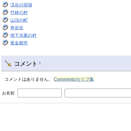
渓谷の宿場
竹林の村
山頂の町
奇岩谷
地下水脈の村
黄金都市
コメント
†
コメントはありません。
Comments/セリフ集
お名前: