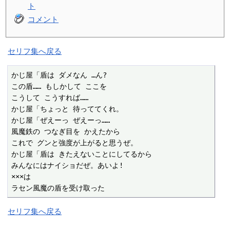
ト
コメント
セリフ集へ戻る
かじ屋「盾は ダメなん …ん?

この盾…… もしかして ここを

こうして こうすれば……

かじ屋「ちょっと 待っててくれ。

かじ屋「ぜえーっ ぜえーっ……

風魔鉄の つなぎ目を かえたから

これで グンと強度が上がると思うぜ。

かじ屋「盾は きたえないことにしてるから

みんなにはナイショだぜ。あいよ!

×××は

ラセン風魔の盾を受け取った
セリフ集へ戻る