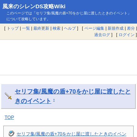
風来のシレンDS攻略Wiki
このページでは「セリフ集/風魔の盾+70をかじ屋に渡したときのイベント」
について攻略しています。
[
トップ
|
一覧
|
最終更新
|
検索
|
ヘルプ
] [
ページ編集
|
新規作成
|
差分
|
過去ログ
] [
ログイン
]
セリフ集/風魔の盾+70をかじ屋に渡したと
きのイベント
†
TOP
セリフ集/風魔の盾+70をかじ屋に渡したときのイベン