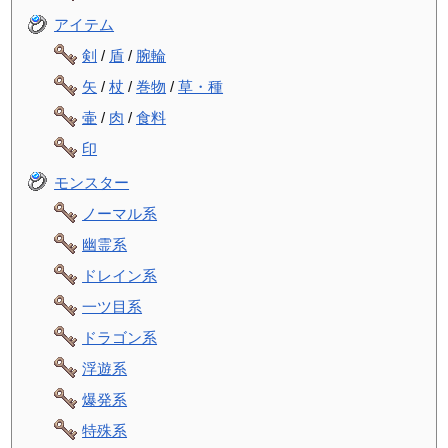
アイテム
剣
/
盾
/
腕輪
矢
/
杖
/
巻物
/
草・種
壷
/
肉
/
食料
印
モンスター
ノーマル系
幽霊系
ドレイン系
一ツ目系
ドラゴン系
浮遊系
爆発系
特殊系