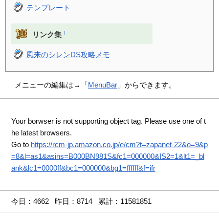
テンプレート
†
リンク集
風来のシレンDS攻略メモ
メニューの編集は→「
MenuBar
」からできます。
Your borwser is not supporting object tag. Please use one of t
he latest browsers.
Go to
https://rcm-jp.amazon.co.jp/e/cm?t=zapanet-22&o=9&p
=8&l=as1&asins=B000BN981S&fc1=000000&IS2=1&lt1=_bl
ank&lc1=0000ff&bc1=000000&bg1=ffffff&f=ifr
今日：4662 昨日：8714 累計：11581851