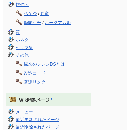
旅仲間
ペケジ
/
お竜
座頭ケチ
/
ボーグマムル
罠
小ネタ
セリフ集
その他
風来のシレンDSとは
改造コード
関連リンク
†
Wiki特殊ページ
メニュー
最近更新されたページ
最近削除されたページ