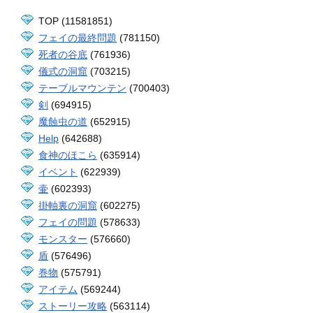
TOP (11581851)
フェイの最終問題
(781150)
死者の谷底
(761936)
儀式の洞窟
(703215)
テーブルマウンテン
(700403)
剣
(694915)
魔蝕虫の道
(652915)
Help
(642688)
食神のほこら
(635914)
イベント
(622939)
壷
(602393)
掛軸裏の洞窟
(602275)
フェイの問題
(578633)
モンスター
(576660)
盾
(576496)
巻物
(575791)
アイテム
(569244)
ストーリー攻略
(563114)