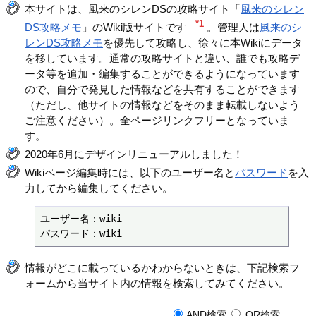
本サイトは、風来のシレンDSの攻略サイト「
風来のシレン
*1
DS攻略メモ
」のWiki版サイトです
。管理人は
風来のシ
レンDS攻略メモ
を優先して攻略し、徐々に本Wikiにデータ
を移しています。通常の攻略サイトと違い、誰でも攻略デ
ータ等を追加・編集することができるようになっています
ので、自分で発見した情報などを共有することができます
（ただし、他サイトの情報などをそのまま転載しないよう
ご注意ください）。全ページリンクフリーとなっていま
す。
2020年6月にデザインリニューアルしました！
Wikiページ編集時には、以下のユーザー名と
パスワード
を入
力してから編集してください。
ユーザー名：wiki

パスワード：wiki
情報がどこに載っているかわからないときは、下記検索フ
ォームから当サイト内の情報を検索してみてください。
AND検索
OR検索