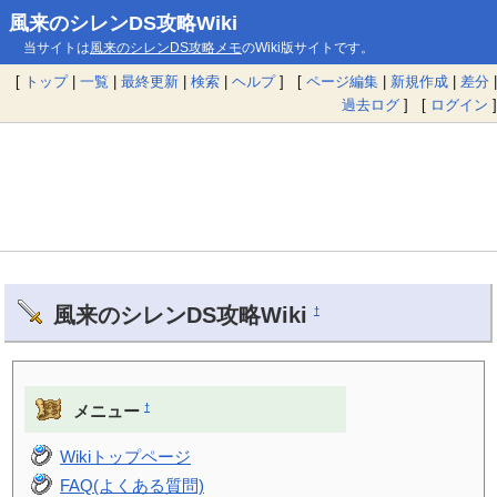
風来のシレンDS攻略Wiki
当サイトは
風来のシレンDS攻略メモ
のWiki版サイトです。
[
トップ
|
一覧
|
最終更新
|
検索
|
ヘルプ
] [
ページ編集
|
新規作成
|
差分
|
過去ログ
] [
ログイン
]
風来のシレンDS攻略Wiki
†
†
メニュー
Wikiトップページ
FAQ(よくある質問)