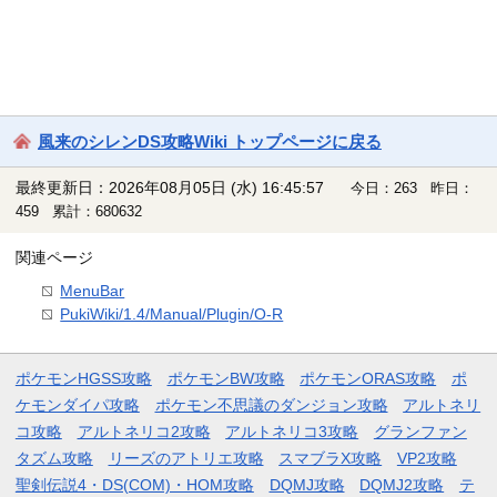
風来のシレンDS攻略Wiki トップページに戻る
最終更新日：2026年08月05日 (水) 16:45:57
今日：263 昨日：
459 累計：680632
関連ページ
MenuBar
PukiWiki/1.4/Manual/Plugin/O-R
ポケモンHGSS攻略
ポケモンBW攻略
ポケモンORAS攻略
ポ
ケモンダイパ攻略
ポケモン不思議のダンジョン攻略
アルトネリ
コ攻略
アルトネリコ2攻略
アルトネリコ3攻略
グランファン
タズム攻略
リーズのアトリエ攻略
スマブラX攻略
VP2攻略
聖剣伝説4・DS(COM)・HOM攻略
DQMJ攻略
DQMJ2攻略
テ