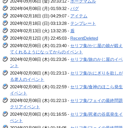
2024年09月06日 (金) 20:33:12 -
ボーグマムル
2024年04月08日 (月) 01:59:32 -
バグ
2024年02月18日 (日) 04:29:07 -
アイテム
2024年02月18日 (日) 03:13:28 -
テンプレート
2024年02月13日 (火) 13:32:35 -
盾
2024年02月12日 (月) 22:45:03 -
RecentDeleted
2024年02月08日 (木) 01:23:40 -
セリフ集/かじ屋の娘が鍛え
てくれるようになってからのイベント
2024年02月08日 (木) 01:23:26 -
セリフ集/旅のかじ屋のイベ
ント
2024年02月08日 (木) 01:23:13 -
セリフ集/おにぎりを欲しが
る老人のイベント
2024年02月08日 (木) 01:22:59 -
セリフ集/食神のほこら発生
イベント
2024年02月08日 (木) 01:22:13 -
セリフ集/フェイの最終問題
クリアイベント
2024年02月08日 (木) 01:16:55 -
セリフ集/死者の谷底発生イ
ベント
2024年02月08日 (木) 01:15:05 -
セリフ集/フェイの最終問題