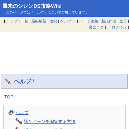
風来のシレンDS攻略Wiki
このページでは「ヘルプ」について攻略しています。
[
トップ
|
一覧
|
最終更新
|
検索
|
ヘルプ
] [
ページ編集
|
新規作成
|
差分
|
過去ログ
] [
ログイン
]
ヘルプ
†
TOP
ヘルプ
既存ページを編集する方法