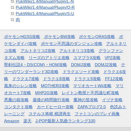
PukiWiki/1.4/Manual/Plugin/L-N
PukiWiki/1.4/Manual/Plugin/O-R
PukiWiki/1.4/Manual/Plugin/S-U
肉
ポケモンHGSS攻略
ポケモンBW攻略
ポケモンORAS攻略
ポ
ケモンダイパ攻略
ポケモン不思議のダンジョン攻略
アルトネリ
コ攻略
アルトネリコ2攻略
アルトネリコ3攻略
グランファン
タズム攻略
リーズのアトリエ攻略
スマブラX攻略
VP2攻略
聖剣伝説4・DS(COM)・HOM攻略
DQMJ攻略
DQMJ2攻略
テ
リーのワンダーランド3D攻略
ドラクエソード攻略
ドラクエ6攻
略
ドラクエ7攻略
ドラクエ8攻略
ドラクエ9攻略
FF12攻略
風来のシレン攻略
MOTHER3攻略
マリオカートWii攻略
マリ
オカート7攻略
MHP2G攻略
レイトン教授と不思議な町攻略
悪魔の箱攻略
最後の時間旅行攻略
魔神の笛攻略
イヅナ攻略
コンタクト攻略
カードヒーロー攻略
ZAPAブログ2.0
色読みト
レーニング
ステルス将棋 棋譜再生
ファミコンのプレイ画像
Amazon
楽天
J-POP最新人気曲ランキング100