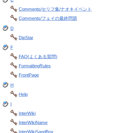
Comments/セリフ集/ナオキイベント
Comments/フェイの最終問題
D
DipStar
F
FAQ(よくある質問)
FormattingRules
FrontPage
H
Help
I
InterWiki
InterWikiName
InterWikiSandBox