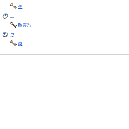
矢
ユ
幽霊系
ワ
罠