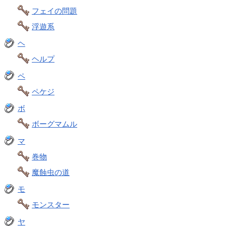
フェイの問題
浮遊系
ヘ
ヘルプ
ペ
ペケジ
ボ
ボーグマムル
マ
巻物
魔蝕虫の道
モ
モンスター
ヤ