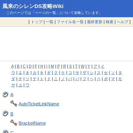
風来のシレンDS攻略Wiki
このページでは「ページの一覧」について攻略しています。
[
トップ
|
一覧
|
ファイル名一覧
|
最終更新
|
検索
|
ヘルプ
]
A
|
B
|
C
|
D
|
F
|
H
|
I
|
M
|
P
|
R
|
S
|
T
|
W
|
Y
|
ア
|
イ
ウ
|
エ
|
オ
|
カ
|
キ
|
ギ
|
ク
|
ケ
|
コ
|
サ
|
ザ
|
シ
|
ス
|
セ
|
ソ
|
タ
ダ
|
チ
|
ツ
|
テ
|
ト
|
ド
|
ニ
|
ノ
|
バ
|
パ
|
フ
|
ヘ
|
ペ
|
ボ
|
マ
|
モ
ヤ
|
ユ
|
ワ
A
AutoTicketLinkName
B
BracketName
C