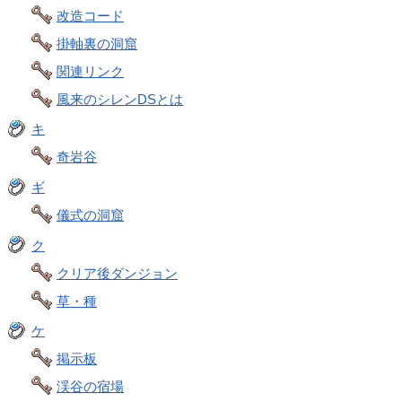
改造コード
掛軸裏の洞窟
関連リンク
風来のシレンDSとは
キ
奇岩谷
ギ
儀式の洞窟
ク
クリア後ダンジョン
草・種
ケ
掲示板
渓谷の宿場