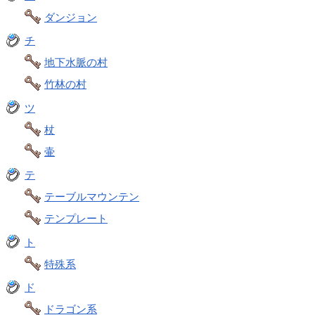
ダンジョン
チ
地下水脈の村
竹林の村
ツ
杖
壷
テ
テーブルマウンテン
テンプレート
ト
特殊系
ド
ドラゴン系