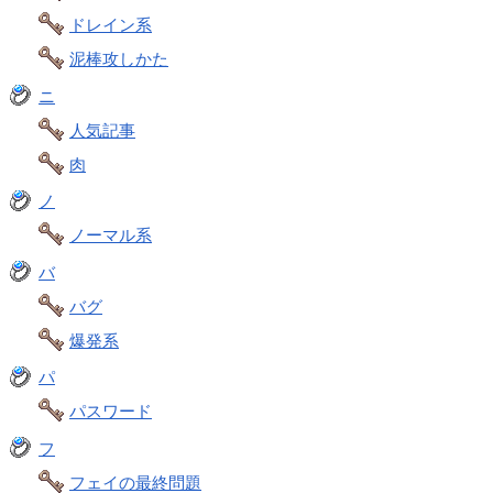
ドレイン系
泥棒攻しかた
ニ
人気記事
肉
ノ
ノーマル系
バ
バグ
爆発系
パ
パスワード
フ
フェイの最終問題