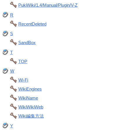
PukiWiki/1.4/Manual/Plugin/V-Z
R
RecentDeleted
S
SandBox
T
TOP
W
Wi-Fi
WikiEngines
WikiName
WikiWikiWeb
Wiki編集方法
Y