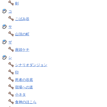
剣
コ
こばみ谷
サ
山頂の町
ザ
座頭ケチ
シ
シナリオダンジョン
印
死者の谷底
宿場への道
小ネタ
食神のほこら