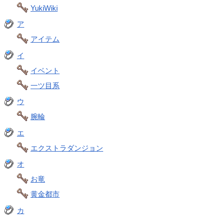
YukiWiki
ア
アイテム
イ
イベント
一ツ目系
ウ
腕輪
エ
エクストラダンジョン
オ
お竜
黄金都市
カ