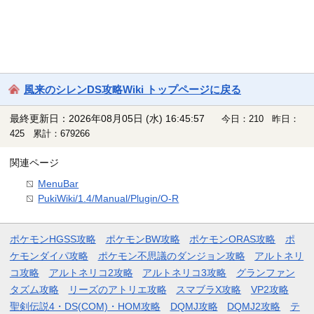
風来のシレンDS攻略Wiki トップページに戻る
最終更新日：2026年08月05日 (水) 16:45:57
今日：210 昨日：
425 累計：679266
関連ページ
MenuBar
PukiWiki/1.4/Manual/Plugin/O-R
ポケモンHGSS攻略
ポケモンBW攻略
ポケモンORAS攻略
ポ
ケモンダイパ攻略
ポケモン不思議のダンジョン攻略
アルトネリ
コ攻略
アルトネリコ2攻略
アルトネリコ3攻略
グランファン
タズム攻略
リーズのアトリエ攻略
スマブラX攻略
VP2攻略
聖剣伝説4・DS(COM)・HOM攻略
DQMJ攻略
DQMJ2攻略
テ