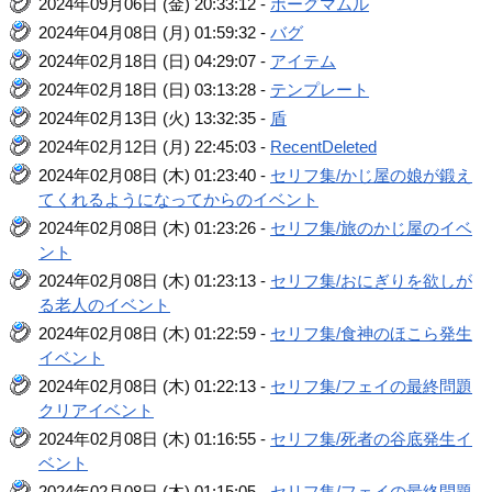
2024年09月06日 (金) 20:33:12 -
ボーグマムル
2024年04月08日 (月) 01:59:32 -
バグ
2024年02月18日 (日) 04:29:07 -
アイテム
2024年02月18日 (日) 03:13:28 -
テンプレート
2024年02月13日 (火) 13:32:35 -
盾
2024年02月12日 (月) 22:45:03 -
RecentDeleted
2024年02月08日 (木) 01:23:40 -
セリフ集/かじ屋の娘が鍛え
てくれるようになってからのイベント
2024年02月08日 (木) 01:23:26 -
セリフ集/旅のかじ屋のイベ
ント
2024年02月08日 (木) 01:23:13 -
セリフ集/おにぎりを欲しが
る老人のイベント
2024年02月08日 (木) 01:22:59 -
セリフ集/食神のほこら発生
イベント
2024年02月08日 (木) 01:22:13 -
セリフ集/フェイの最終問題
クリアイベント
2024年02月08日 (木) 01:16:55 -
セリフ集/死者の谷底発生イ
ベント
2024年02月08日 (木) 01:15:05 -
セリフ集/フェイの最終問題