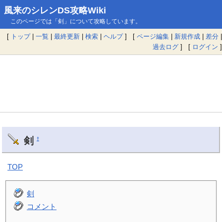
風来のシレンDS攻略Wiki
このページでは「剣」について攻略しています。
[
トップ
|
一覧
|
最終更新
|
検索
|
ヘルプ
] [
ページ編集
|
新規作成
|
差分
|
過去ログ
] [
ログイン
]
剣
†
TOP
剣
コメント