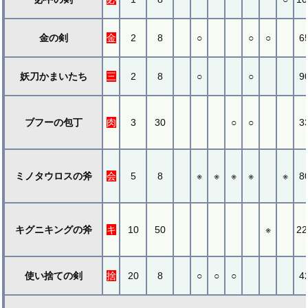
金の剣
金
2
8
○
○
○
6
妖刀かまいたち
三
2
8
○
○
9
ブフーの包丁
肉
3
30
○
○
3
ミノタウロスの斧
会
5
8
※
※
※
※
※
8
キグニキングの斧
キ
10
50
※
22
使い捨ての剣
捨
20
8
○
○
○
4