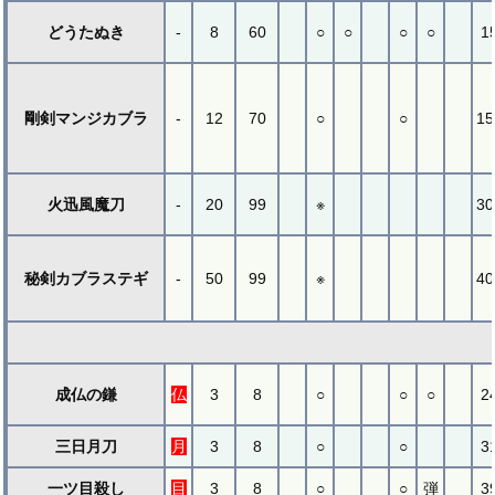
どうたぬき
-
8
60
○
○
○
○
1
剛剣マンジカブラ
-
12
70
○
○
15
火迅風魔刀
-
20
99
※
30
秘剣カブラステギ
-
50
99
※
40
成仏の鎌
仏
3
8
○
○
○
2
三日月刀
月
3
8
○
○
3
一ツ目殺し
目
3
8
○
○
弾
3