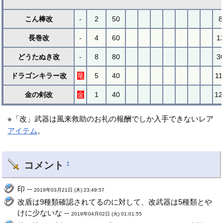
こん棒改
-
2
50
8
長巻改
-
4
60
1
どうたぬき改
-
8
80
3
ドラゴンキラー改
竜
5
40
11
金の剣改
金
1
40
12
※「改」武器は風来救助のお礼の報酬でしか入手できないレア
アイテム
。
コメント
†
印 --
2019年03月21日 (木) 23:49:57
改盾は9種類確認されてるのに対して、改武器は5種類とや
けに少ないな --
2019年04月02日 (火) 01:01:55