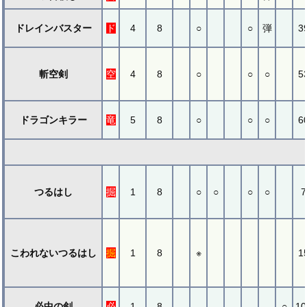
ドレインバスター
ド
4
8
○
○
弾
3
斬空剣
空
4
8
○
○
○
5
ドラゴンキラー
竜
5
8
○
○
○
6
つるはし
掘
1
8
○
○
○
○
7
こわれないつるはし
掘
1
8
※
1
必中の剣
必
1
8
○
10