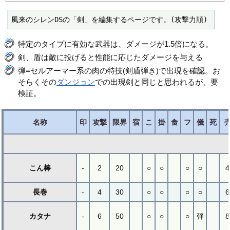
風来のシレンDSの「剣」を編集するページです。(攻撃力順)
特定のタイプに有効な武器は、ダメージが1.5倍になる。
剣、盾は敵に投げると性能に応じたダメージを与える
弾=セルアーマー系の肉の特技(剣盾弾き)で出現を確認。お
そらくその
ダンジョン
での出現剣と同じと思われるが、要
検証。
名称
印
攻撃
限界
宿
こ
掛
食
フ
儀
死
こん棒
-
2
20
○
○
○
○
4
長巻
-
4
30
○
○
○
○
6
カタナ
-
6
50
○
○
○
弾
8