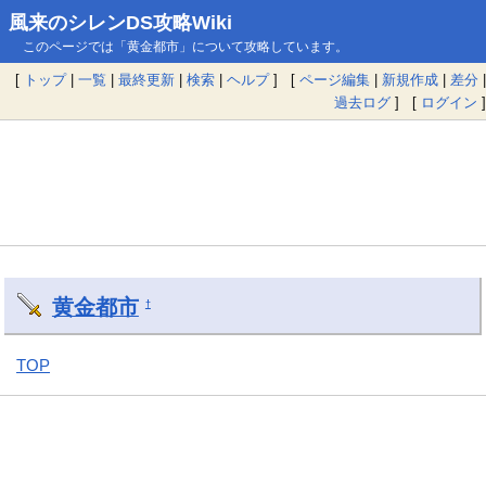
風来のシレンDS攻略Wiki
このページでは「黄金都市」について攻略しています。
[
トップ
|
一覧
|
最終更新
|
検索
|
ヘルプ
] [
ページ編集
|
新規作成
|
差分
|
過去ログ
] [
ログイン
]
黄金都市
†
TOP