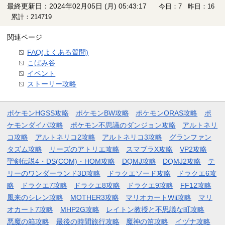
最終更新日：2024年02月05日 (月) 05:43:17
今日：7 昨日：16
累計：214719
関連ページ
FAQ(よくある質問)
こばみ谷
イベント
ストーリー攻略
ポケモンHGSS攻略
ポケモンBW攻略
ポケモンORAS攻略
ポ
ケモンダイパ攻略
ポケモン不思議のダンジョン攻略
アルトネリ
コ攻略
アルトネリコ2攻略
アルトネリコ3攻略
グランファン
タズム攻略
リーズのアトリエ攻略
スマブラX攻略
VP2攻略
聖剣伝説4・DS(COM)・HOM攻略
DQMJ攻略
DQMJ2攻略
テ
リーのワンダーランド3D攻略
ドラクエソード攻略
ドラクエ6攻
略
ドラクエ7攻略
ドラクエ8攻略
ドラクエ9攻略
FF12攻略
風来のシレン攻略
MOTHER3攻略
マリオカートWii攻略
マリ
オカート7攻略
MHP2G攻略
レイトン教授と不思議な町攻略
悪魔の箱攻略
最後の時間旅行攻略
魔神の笛攻略
イヅナ攻略