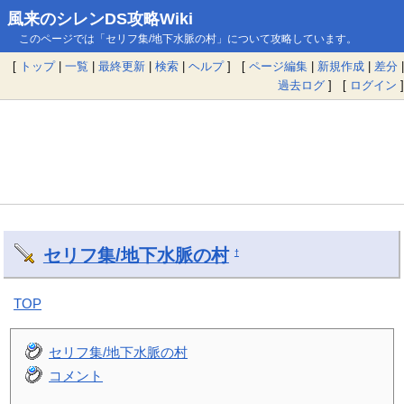
風来のシレンDS攻略Wiki
このページでは「セリフ集/地下水脈の村」について攻略しています。
[
トップ
|
一覧
|
最終更新
|
検索
|
ヘルプ
] [
ページ編集
|
新規作成
|
差分
|
過去ログ
] [
ログイン
]
セリフ集/地下水脈の村
†
TOP
セリフ集/地下水脈の村
コメント