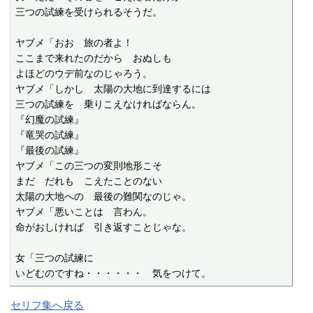
三つの試練を受けられるそうだ。

ヤブメ「おお　旅の者よ！

ここまで来れたのだから　おぬしも

よほどのウデ前なのじゃろう。

ヤブメ「しかし　太陽の大地に到達するには

三つの試練を　乗りこえなければならん。

『幻魔の試練』

『竜哭の試練』

『最後の試練』

ヤブメ「この三つの変則地形こそ

まだ　だれも　こえたことのない

太陽の大地への　最後の難関なのじゃ。

ヤブメ「悪いことは　言わん。

命がおしければ　引き返すことじゃな。

女「三つの試練に

いどむのですね・・・・・・　気をつけて。
セリフ集へ戻る