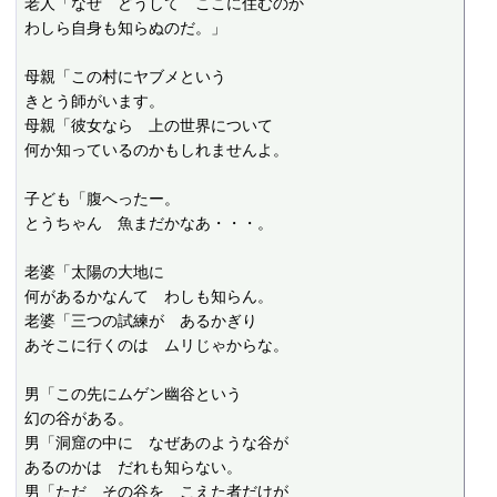
老人「なぜ　どうして　ここに住むのか

わしら自身も知らぬのだ。」

母親「この村にヤブメという

きとう師がいます。

母親「彼女なら　上の世界について

何か知っているのかもしれませんよ。

子ども「腹へったー。

とうちゃん　魚まだかなあ・・・。

老婆「太陽の大地に

何があるかなんて　わしも知らん。

老婆「三つの試練が　あるかぎり

あそこに行くのは　ムリじゃからな。

男「この先にムゲン幽谷という

幻の谷がある。

男「洞窟の中に　なぜあのような谷が

あるのかは　だれも知らない。

男「ただ　その谷を　こえた者だけが
