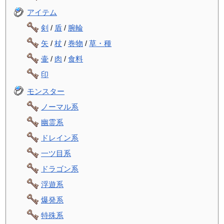
アイテム
剣
/
盾
/
腕輪
矢
/
杖
/
巻物
/
草・種
壷
/
肉
/
食料
印
モンスター
ノーマル系
幽霊系
ドレイン系
一ツ目系
ドラゴン系
浮遊系
爆発系
特殊系