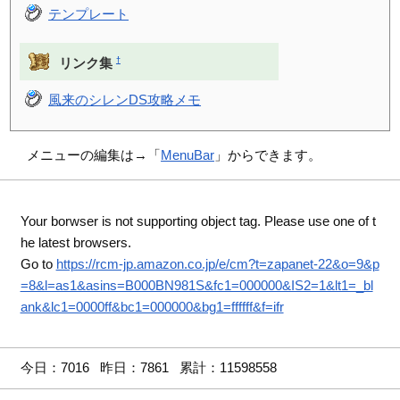
テンプレート
†
リンク集
風来のシレンDS攻略メモ
メニューの編集は→「
MenuBar
」からできます。
Your borwser is not supporting object tag. Please use one of t
he latest browsers.
Go to
https://rcm-jp.amazon.co.jp/e/cm?t=zapanet-22&o=9&p
=8&l=as1&asins=B000BN981S&fc1=000000&IS2=1&lt1=_bl
ank&lc1=0000ff&bc1=000000&bg1=ffffff&f=ifr
今日：7016 昨日：7861 累計：11598558