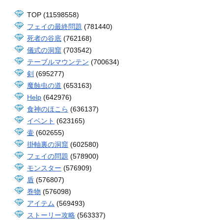
TOP (11598558)
フェイの最終問題
(781440)
死者の谷底
(762168)
儀式の洞窟
(703542)
テーブルマウンテン
(700634)
剣
(695277)
魔蝕虫の道
(653163)
Help
(642976)
食神のほこら
(636137)
イベント
(623165)
壷
(602655)
掛軸裏の洞窟
(602580)
フェイの問題
(578900)
モンスター
(576909)
盾
(576807)
巻物
(576098)
アイテム
(569493)
ストーリー攻略
(563337)