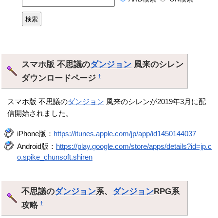
スマホ版 不思議の
ダンジョン
風来のシレン
ダウンロードページ
†
スマホ版 不思議の
ダンジョン
風来のシレンが2019年3月に配
信開始されました。
iPhone版：
https://itunes.apple.com/jp/app/id1450144037
Android版：
https://play.google.com/store/apps/details?id=jp.c
o.spike_chunsoft.shiren
不思議の
ダンジョン
系、
ダンジョン
RPG系
攻略
†