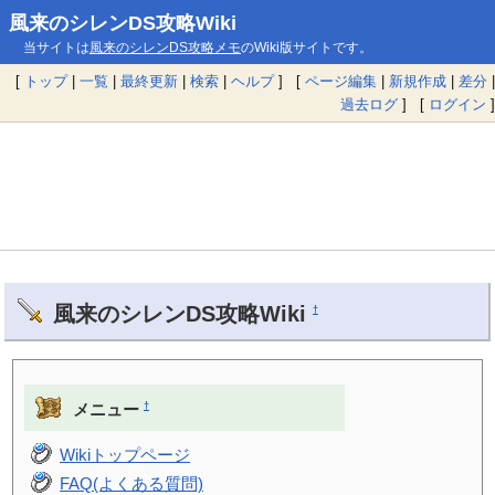
風来のシレンDS攻略Wiki
当サイトは
風来のシレンDS攻略メモ
のWiki版サイトです。
[
トップ
|
一覧
|
最終更新
|
検索
|
ヘルプ
] [
ページ編集
|
新規作成
|
差分
|
過去ログ
] [
ログイン
]
風来のシレンDS攻略Wiki
†
†
メニュー
Wikiトップページ
FAQ(よくある質問)