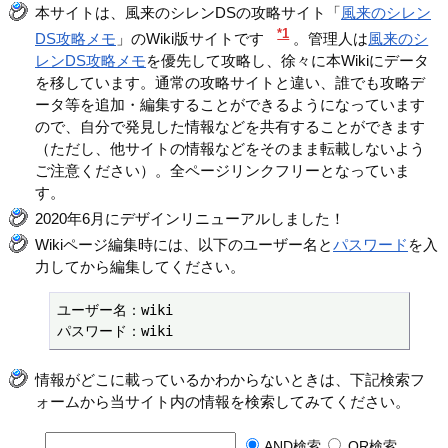
本サイトは、風来のシレンDSの攻略サイト「
風来のシレン
*1
DS攻略メモ
」のWiki版サイトです
。管理人は
風来のシ
レンDS攻略メモ
を優先して攻略し、徐々に本Wikiにデータ
を移しています。通常の攻略サイトと違い、誰でも攻略デ
ータ等を追加・編集することができるようになっています
ので、自分で発見した情報などを共有することができます
（ただし、他サイトの情報などをそのまま転載しないよう
ご注意ください）。全ページリンクフリーとなっていま
す。
2020年6月にデザインリニューアルしました！
Wikiページ編集時には、以下のユーザー名と
パスワード
を入
力してから編集してください。
ユーザー名：wiki

パスワード：wiki
情報がどこに載っているかわからないときは、下記検索フ
ォームから当サイト内の情報を検索してみてください。
AND検索
OR検索