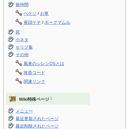
旅仲間
ペケジ
/
お竜
座頭ケチ
/
ボーグマムル
罠
小ネタ
セリフ集
その他
風来のシレンDSとは
改造コード
関連リンク
†
Wiki特殊ページ
メニュー
最近更新されたページ
最近削除されたページ