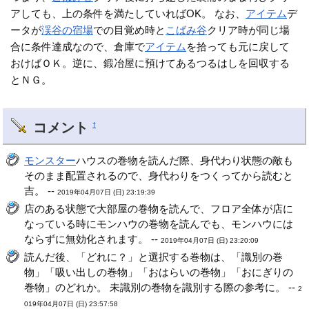
アしても、上の条件を満たしていればOK。 なお、
アイテム
デ
ータが
渓谷の宿場
での目覚め時と
こばみ谷
クリア時が同じ場
合に条件達成なので、倉庫で
アイテム
を拾っても元に戻して
おけばＯＫ。逆に、鍛冶屋に預けてあるつるはしを回収する
とＮＧ。
コメント
†
モンスター
ハウスの巻物を読んだ際、身代わり状態の敵も
そのまま配置されるので、身代わりをつくってから読むと
吉。 --
2019年04月07日 (日) 23:19:39
店のある状態で大部屋の巻物を読んで、フロア全体が店に
なっている時にモンハウの巻物を読んでも、モンハウには
ならずに無効化されます。 --
2019年04月07日 (日) 23:20:09
読んだ後、「どれに？」と選択する巻物は、「識別の巻
物」「吸い出しの巻物」「おはらいの巻物」「おにぎりの
巻物」のどれか。 未識別の巻物を識別する際の参考に。 --
2
019年04月07日 (日) 23:57:58