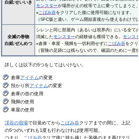
白紙:せいいき
モンスター
が場所がえの杖等で上に乗ってしまうと
※
こばみ谷
をクリアした後に使用可能になります。
（SFC版と違い、ゲーム開始直後から使えるわけで
シレンと同じ部屋内（あるいは視界内）にいる全て
全滅の巻物
消滅した
モンスター
の経験値も獲得できる。
モンス
白紙:ぜんめつ
※倉庫・車屋・飛脚を一切利用せずに
こばみ谷
をクリ
（冒険の足跡には残らないので、確認のために一度
詳しくは以下の5つをしてはいけない。
倉庫
アイテム
の変更
預かり所
アイテム
の変更
倉庫の壺の使用
飛脚の使用
車屋の使用
渓谷の宿場
で目覚めてから
こばみ谷
クリアまでの間に、上記
の5つのいずれも1度も行わなければ使用可能。
つまり、
こばみ谷
クリア後に持ち越した装備のまま再びクリ