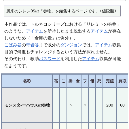
風来のシレンDSの「巻物」を編集するページです。(値段順)
本作品では、トルネコシリーズにおける「リレミトの巻物」
のような、
アイテム
を所持したまま脱出する
アイテム
が存在
しないため（「倉庫の壷」は例外）、
こばみ谷
の
奇岩谷
まで以外の
ダンジョン
では、
アイテム
収集
目的で何度もチャレンジするという方法が採れません。
その代わり、救助
パスワード
を利用した
アイテム
収集が可能
なようです。
名称
宿
こ
掛
食
フ
儀
死
売値
買取
モンスタ-ーハウスの巻物
○
○
200
60