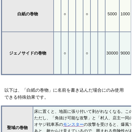
白紙の巻物
○
○
5000
1000
ジェノサイドの巻物
○
○
30000
9000
以下は、「白紙の巻物」に名前を書き込んだ場合にのみ使用
できる特殊効果です。
床に置くと、地面に張り付いて剥がれなくなる。こ
ただし、「角抜け可能な攻撃」と「村人、店主一同
オヤジ戦車系の
モンスター
の攻撃を受けると、爆風
聖域の巻物
あと、敵からは見えているので、囲まれる危険性が