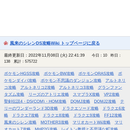
風来のシレンDS攻略Wiki トップページに戻る
最終更新日：2022年11月08日 (火) 22:41:39
今日：10 昨日：
138 累計：575722
ポケモンHGSS攻略
ポケモンBW攻略
ポケモンORAS攻略
ポ
ケモンダイパ攻略
ポケモン不思議のダンジョン攻略
アルトネリ
コ攻略
アルトネリコ2攻略
アルトネリコ3攻略
グランファン
タズム攻略
リーズのアトリエ攻略
スマブラX攻略
VP2攻略
聖剣伝説4・DS(COM)・HOM攻略
DQMJ攻略
DQMJ2攻略
テ
リーのワンダーランド3D攻略
ドラクエソード攻略
ドラクエ6攻
略
ドラクエ7攻略
ドラクエ8攻略
ドラクエ9攻略
FF12攻略
風来のシレン攻略
MOTHER3攻略
マリオカートWii攻略
マリ
オカート7攻略
MHP2G攻略
レイトン教授と不思議な町攻略