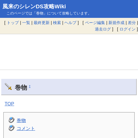
風来のシレンDS攻略Wiki
このページでは「巻物」について攻略しています。
[
トップ
|
一覧
|
最終更新
|
検索
|
ヘルプ
] [
ページ編集
|
新規作成
|
差分
|
過去ログ
] [
ログイン
]
巻物
†
TOP
巻物
コメント