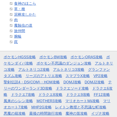
食神のほこら
草・種
泥棒攻しかた
肉
魔蝕虫の道
旅仲間
腕輪
罠
ポケモンHGSS攻略
ポケモンBW攻略
ポケモンORAS攻略
ポ
ケモンダイパ攻略
ポケモン不思議のダンジョン攻略
アルトネリ
コ攻略
アルトネリコ2攻略
アルトネリコ3攻略
グランファン
タズム攻略
リーズのアトリエ攻略
スマブラX攻略
VP2攻略
聖剣伝説4・DS(COM)・HOM攻略
DQMJ攻略
DQMJ2攻略
テ
リーのワンダーランド3D攻略
ドラクエソード攻略
ドラクエ6攻
略
ドラクエ7攻略
ドラクエ8攻略
ドラクエ9攻略
FF12攻略
風来のシレン攻略
MOTHER3攻略
マリオカートWii攻略
マリ
オカート7攻略
MHP2G攻略
レイトン教授と不思議な町攻略
悪魔の箱攻略
最後の時間旅行攻略
魔神の笛攻略
イヅナ攻略