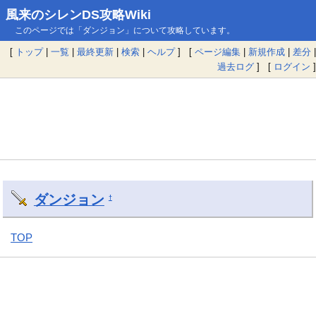
風来のシレンDS攻略Wiki
このページでは「ダンジョン」について攻略しています。
[
トップ
|
一覧
|
最終更新
|
検索
|
ヘルプ
] [
ページ編集
|
新規作成
|
差分
|
過去ログ
] [
ログイン
]
ダンジョン
†
TOP