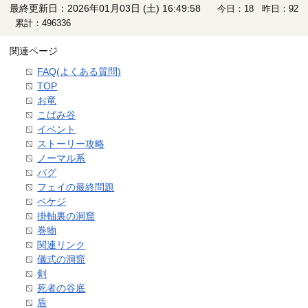
最終更新日：2026年01月03日 (土) 16:49:58
今日：18 昨日：92
累計：496336
関連ページ
FAQ(よくある質問)
TOP
お竜
こばみ谷
イベント
ストーリー攻略
ノーマル系
バグ
フェイの最終問題
ペケジ
掛軸裏の洞窟
巻物
関連リンク
儀式の洞窟
剣
死者の谷底
盾