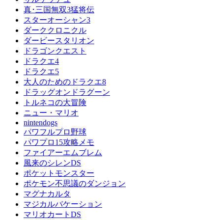
真･三国無双3猛将伝
スターオーシャン3
ダーククロニクル
ダービースタリオン
ドラゴンクエスト
ドラクエ4
ドラクエ5
大人のためのドラクエ8
ドラッグオンドラグーン
トルネコの大冒険
ニュー・マリオ
nintendogs
パワフルプロ野球
パワプロ15攻略メモ
ファイアーエムブレム
風来のシレンDS
ポケットモンスター
ポケモン不思議のダンジョン
マグナカルタ
マジカルバケーション
マリオカートDS