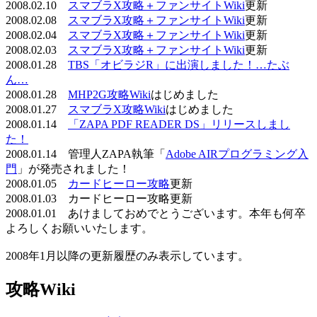
2008.02.10
スマブラX攻略＋ファンサイトWiki
更新
2008.02.08
スマブラX攻略＋ファンサイトWiki
更新
2008.02.04
スマブラX攻略＋ファンサイトWiki
更新
2008.02.03
スマブラX攻略＋ファンサイトWiki
更新
2008.01.28
TBS「オビラジR」に出演しました！…たぶ
ん…
2008.01.28
MHP2G攻略Wiki
はじめました
2008.01.27
スマブラX攻略Wiki
はじめました
2008.01.14
「ZAPA PDF READER DS」リリースしまし
た！
2008.01.14 管理人ZAPA執筆「
Adobe AIRプログラミング入
門
」が発売されました！
2008.01.05
カードヒーロー攻略
更新
2008.01.03 カードヒーロー攻略更新
2008.01.01 あけましておめでとうございます。本年も何卒
よろしくお願いいたします。
2008年1月以降の更新履歴のみ表示しています。
攻略Wiki