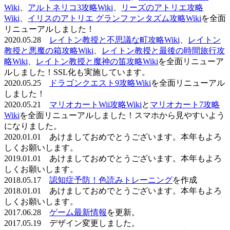
Wiki
、
アルトネリコ3攻略Wiki
、
リーズのアトリエ攻略
Wiki
、
イリスのアトリエ グランファンタズム攻略Wiki
を全面
リニューアルしました！
2020.05.28
レイトン教授と不思議な町攻略Wiki
、
レイトン
教授と悪魔の箱攻略Wiki
、
レイトン教授と最後の時間旅行攻
略Wiki
、
レイトン教授と魔神の笛攻略Wiki
を全面リニューア
ルしました！SSL化も実施しています。
2020.05.25
ドラゴンクエスト9攻略Wiki
を全面リニューアル
しました！
2020.05.21
マリオカートWii攻略Wiki
と
マリオカート7攻略
Wiki
を全面リニューアルしました！スマホから見やすいよう
になりました。
2020.01.01 あけましておめでとうございます。本年もよろ
しくお願いします。
2019.01.01 あけましておめでとうございます。本年もよろ
しくお願いします。
2018.05.17
認知症予防！色読みトレーニング
を作成
2018.01.01 あけましておめでとうございます。本年もよろ
しくお願いします。
2017.06.28
ゲーム最新情報
を更新。
2017.05.19 デザイン変更しました。