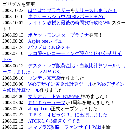
ゴリズムを変更
2008.10.23
はてはてブラウザー
を
リリースしました！
2008.10.10
東京ゲームショウ2008レポートその1
2008.10.07
レイトン教授と最後の時間旅行攻略Wiki
スター
ト！
2008.09.13
ポケットモンスタープラチナ
発売！
2008.08.28
Aspire oneレビュー
2008.07.24
パワプロ15攻略メモ
2008.07.19
レコ腕〜レコーディング腕立て伏せ公式サイ
ト〜
2008.06.12
デスクトップ版黄金比・白銀比計算ツールリリ
ースしました
→
「ZAPA GS」
2008.06.10
ツンデレ知恵袋
作りました
2008.06.08
Webデザイン黄金比計算ツール
と
Webデザイン
白銀比計算ツール
作りました
2008.04.06
マリオカートWii攻略Wiki
始めました！
2008.03.04
おはようチューブ
が1周年を迎えました！
2008.02.26
airappli.com
正式オープンしました！
2008.02.23
ＴＢＳ「オビラジＲ」に出演しました！
2008.02.15
ATOKなら3倍速く打てる！
2008.02.12
スマブラX攻略＋ファンサイトWiki
更新