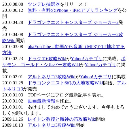
2010.08.08
ツンデレ抽選器
をリリース！
2010.06.12
無料・有料のiPhone・iPadアプリランキング
を公
開
2010.04.28
ドラゴンクエストモンスターズ ジョーカー2
発
売
2010.04.08
ドラゴンクエストモンスターズ ジョーカー2攻
略Wiki
開始
2010.03.08
ohaYouTube - 動画から音楽（MP3)だけ抽出する
方法
2010.02.23
ドラクエ6攻略Wiki
が
Yahoo!カテゴリ
に掲載。
ポ
ケモン ゴールド・シルバー攻略Wiki
が
Yahoo!カテゴリ
に掲
載。
2010.02.01
アルトネリコ3攻略Wiki
が
Yahoo!カテゴリ
に掲載
2010.01.28
ドラゴンクエスト6幻の大地攻略Wiki
開始、
アル
トネリコ3
が発売
2010.01.03 TOPページにブログ最新記事を表示。
2010.01.02
動画最新情報
を修正。
2010.01.01 あけましておめでとうございます。今年もよろ
しくお願いします。
2009.11.26
レイトン教授と魔神の笛攻略Wiki
開始
2009.10.13
アルトネリコ3攻略Wiki
開始