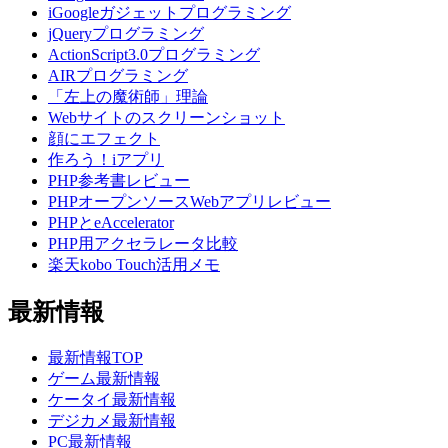
iGoogleガジェットプログラミング
jQueryプログラミング
ActionScript3.0プログラミング
AIRプログラミング
「左上の魔術師」理論
Webサイトのスクリーンショット
顔にエフェクト
作ろう！iアプリ
PHP参考書レビュー
PHPオープンソースWebアプリレビュー
PHPとeAccelerator
PHP用アクセラレータ比較
楽天kobo Touch活用メモ
最新情報
最新情報TOP
ゲーム最新情報
ケータイ最新情報
デジカメ最新情報
PC最新情報