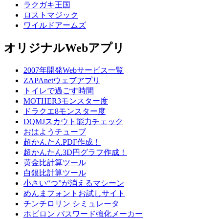
ラクガキ王国
ロストマジック
ワイルドアームズ
オリジナルWebアプリ
2007年開発Webサービス一覧
ZAPAnetウェブアプリ
トイレで過ごす時間
MOTHER3モンスター度
ドラクエ8モンスター度
DQMJスカウト能力チェック
おはようチューブ
超かんたんPDF作成！
超かんたん3D円グラフ作成！
黄金比計算ツール
白銀比計算ツール
小さい“つ”が消えるマシーン
めんまフォントお試しサイト
チンチロリン シミュレータ
ホビロン パスワード強化メーカー