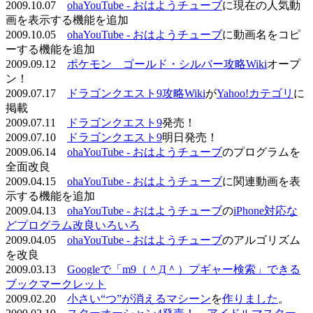
2009.10.07
ohaYouTube - おはようチューブ
に現在の人気動
画を表示する機能を追加
2009.10.05
ohaYouTube - おはようチューブ
に動画名をコピ
ーする機能を追加
2009.09.12
ポケモン ゴールド・シルバー攻略Wiki
オープ
ン！
2009.07.17
ドラゴンクエスト9攻略Wiki
が
Yahoo!カテゴリ
に
掲載
2009.07.11
ドラゴンクエスト9
発売！
2009.07.10
ドラゴンクエスト9
明日発売！
2009.06.14
ohaYouTube - おはようチューブ
のプログラムを
全面改良
2009.04.15
ohaYouTube - おはようチューブ
に関連動画を表
示する機能を追加
2009.04.13
ohaYouTube - おはようチューブ
の
iPhone対応な
どプログラム改良いろいろ
2009.04.05
ohaYouTube - おはようチューブ
のアルゴリズム
を改良
2009.03.13
Googleで「m9（＾Д＾）プギャー検索」できる
ブックマークレット
2009.02.20
小さい“つ”が消えるマシーン
を
作りました
。