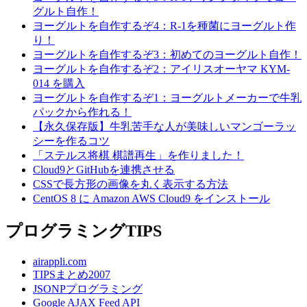
グルト自作！
ヨーグルトを自作するぞ4：R-1を種菌にヨーグルト作
り！
ヨーグルトを自作するぞ3：初めてのヨーグルト自作！
ヨーグルトを自作するぞ2：アイリスオーヤマ KYM-
014 を購入
ヨーグルトを自作するぞ1：ヨーグルトメーカーで牛乳
パックから作れる！
【永久保存版】牛乳苦手な人が美味しいマンゴーラッ
シーを作るコツ
「ステルス将棋 棋譜再生」を作りました！
Cloud9とGitHubを連携させる
CSSで長方形の画像を丸く表示する方法
CentOS 8 に Amazon AWS Cloud9 をインストール
プログラミングTIPS
airappli.com
TIPSまとめ2007
JSONPプログラミング
Google AJAX Feed API