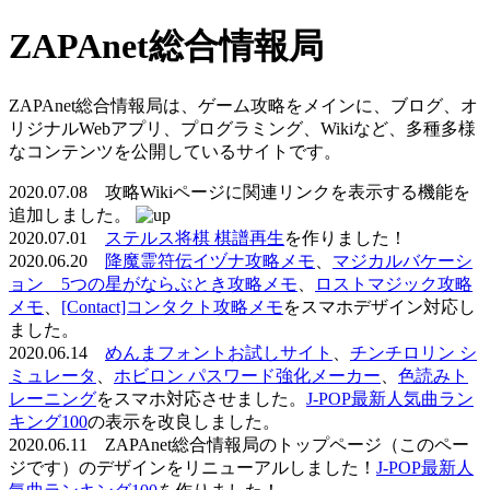
ZAPAnet総合情報局
ZAPAnet総合情報局は、ゲーム攻略をメインに、ブログ、オ
リジナルWebアプリ、プログラミング、Wikiなど、多種多様
なコンテンツを公開しているサイトです。
2020.07.08 攻略Wikiページに関連リンクを表示する機能を
追加しました。
2020.07.01
ステルス将棋 棋譜再生
を作りました！
2020.06.20
降魔霊符伝イヅナ攻略メモ
、
マジカルバケーシ
ョン 5つの星がならぶとき攻略メモ
、
ロストマジック攻略
メモ
、
[Contact]コンタクト攻略メモ
をスマホデザイン対応し
ました。
2020.06.14
めんまフォントお試しサイト
、
チンチロリン シ
ミュレータ
、
ホビロン パスワード強化メーカー
、
色読みト
レーニング
をスマホ対応させました。
J-POP最新人気曲ラン
キング100
の表示を改良しました。
2020.06.11 ZAPAnet総合情報局のトップページ（このペー
ジです）のデザインをリニューアルしました！
J-POP最新人