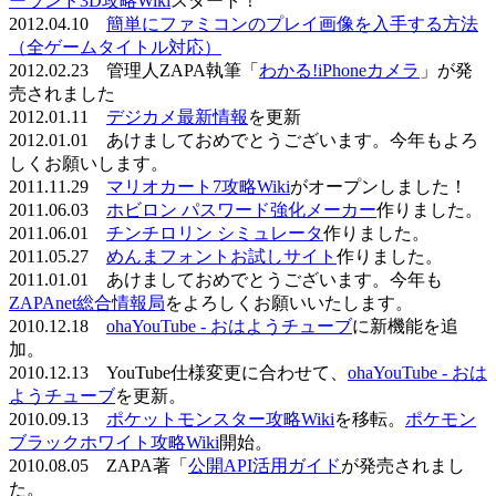
ーランド3D攻略Wiki
スタート！
2012.04.10
簡単にファミコンのプレイ画像を入手する方法
（全ゲームタイトル対応）
2012.02.23 管理人ZAPA執筆「
わかる!iPhoneカメラ
」が発
売されました
2012.01.11
デジカメ最新情報
を更新
2012.01.01 あけましておめでとうございます。今年もよろ
しくお願いします。
2011.11.29
マリオカート7攻略Wiki
がオープンしました！
2011.06.03
ホビロン パスワード強化メーカー
作りました。
2011.06.01
チンチロリン シミュレータ
作りました。
2011.05.27
めんまフォントお試しサイト
作りました。
2011.01.01 あけましておめでとうございます。今年も
ZAPAnet総合情報局
をよろしくお願いいたします。
2010.12.18
ohaYouTube - おはようチューブ
に新機能を追
加。
2010.12.13 YouTube仕様変更に合わせて、
ohaYouTube - おは
ようチューブ
を更新。
2010.09.13
ポケットモンスター攻略Wiki
を移転。
ポケモン
ブラックホワイト攻略Wiki
開始。
2010.08.05 ZAPA著「
公開API活用ガイド
が発売されまし
た。