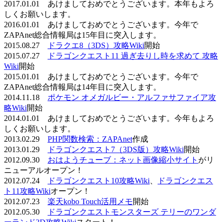
2017.01.01 あけましておめでとうございます。本年もよろ
しくお願いします。
2016.01.01 あけましておめでとうございます。今年で
ZAPAnet総合情報局は15年目に突入します。
2015.08.27
ドラクエ8（3DS）攻略Wiki
開始
2015.07.27
ドラゴンクエスト11 過ぎ去りし時を求めて 攻略
Wiki
開始
2015.01.01 あけましておめでとうございます。今年で
ZAPAnet総合情報局は14年目に突入します。
2014.11.18
ポケモン オメガルビー・アルファサファイア攻
略Wiki
開始
2014.01.01 あけましておめでとうございます。今年もよろ
しくお願いします。
2013.02.29
PHP関数検索：ZAPAnet
作成
2013.01.29
ドラゴンクエスト7（3DS版）攻略Wiki
開始
2012.09.30
おはようチューブ：ネット画像縮小サイト
がリ
ニューアルオープン！
2012.07.24
ドラゴンクエスト10攻略Wiki
、
ドラゴンクエス
ト11攻略Wiki
オープン！
2012.07.23
楽天kobo Touch活用メモ
開始
2012.05.30
ドラゴンクエストモンスターズ テリーのワンダ