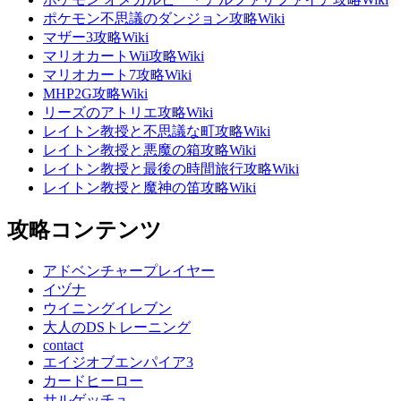
ポケモン不思議のダンジョン攻略Wiki
マザー3攻略Wiki
マリオカートWii攻略Wiki
マリオカート7攻略Wiki
MHP2G攻略Wiki
リーズのアトリエ攻略Wiki
レイトン教授と不思議な町攻略Wiki
レイトン教授と悪魔の箱攻略Wiki
レイトン教授と最後の時間旅行攻略Wiki
レイトン教授と魔神の笛攻略Wiki
攻略コンテンツ
アドベンチャープレイヤー
イヅナ
ウイニングイレブン
大人のDSトレーニング
contact
エイジオブエンパイア3
カードヒーロー
サルゲッチュ