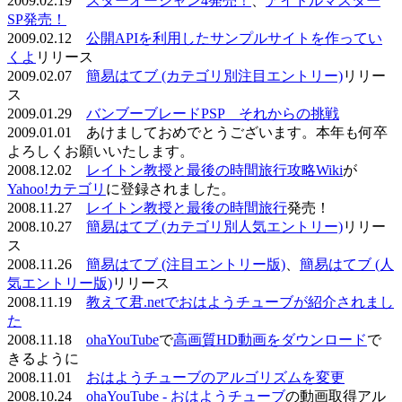
2009.02.19
スターオーシャン4発売！
、
アイドルマスター
SP発売！
2009.02.12
公開APIを利用したサンプルサイトを作ってい
くよ
リリース
2009.02.07
簡易はてブ (カテゴリ別注目エントリー)
リリー
ス
2009.01.29
バンブーブレードPSP それからの挑戦
2009.01.01 あけましておめでとうございます。本年も何卒
よろしくお願いいたします。
2008.12.02
レイトン教授と最後の時間旅行攻略Wiki
が
Yahoo!カテゴリ
に登録されました。
2008.11.27
レイトン教授と最後の時間旅行
発売！
2008.10.27
簡易はてブ (カテゴリ別人気エントリー)
リリー
ス
2008.11.26
簡易はてブ (注目エントリー版)
、
簡易はてブ (人
気エントリー版)
リリース
2008.11.19
教えて君.netでおはようチューブが紹介されまし
た
2008.11.18
ohaYouTube
で
高画質HD動画をダウンロード
で
きるように
2008.11.01
おはようチューブのアルゴリズムを変更
2008.10.24
ohaYouTube - おはようチューブ
の動画取得アル