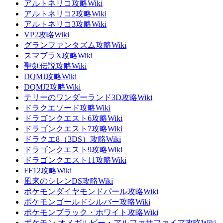
アルトネリコ攻略Wiki
アルトネリコ2攻略Wiki
アルトネリコ3攻略Wiki
VP2攻略Wiki
グランファンタズム攻略Wiki
スマブラX攻略Wiki
聖剣伝説攻略Wiki
DQMJ攻略Wiki
DQMJ2攻略Wiki
テリーのワンダーランド3D攻略Wiki
ドラクエソード攻略Wiki
ドラゴンクエスト6攻略Wiki
ドラゴンクエスト7攻略Wiki
ドラクエ8（3DS）攻略Wiki
ドラゴンクエスト9攻略Wiki
ドラゴンクエスト11攻略Wiki
FF12攻略Wiki
風来のシレンDS攻略Wiki
ポケモンダイヤモンドパール攻略Wiki
ポケモンゴールドシルバー攻略Wiki
ポケモンブラック・ホワイト攻略Wiki
ポケモン オメガルビー・アルファサファイア攻略Wiki