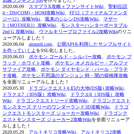
気曲ランキング100
を作りました！
2020.06.09
スマブラX攻略＋ファンサイトWiki
、
聖剣伝説
4・DS(COM)・HOM攻略Wiki
、
FF12（ファイナルファンタ
ジー12）攻略Wiki
、
風来のシレンDS攻略Wiki
、
マザー
3（MOTHER3）攻略Wiki
、
モンスターハンターポータブル
2nd G 攻略Wiki
、
ヴァルキリープロファイル2攻略Wiki
のリニ
ューアルしました！
2020.06.04
airappli.com
、
公開APIを利用したサンプルサイト
を作っていくよ
をSSL化しました。
2020.06.03
ポケモン ゴールド・シルバー攻略
、
ポケモン ブ
ラック・ホワイト攻略
、
ポケモン オメガルビー・アルファ
サファイア攻略
、
ポケモン ダイヤモンド・パール・プラチ
ナ攻略
、
ポケモン不思議のダンジョン 時・闇の探検隊攻略
を全面リニューアルしました！
2020.05.30
ドラゴンクエスト6 幻の大地(DS版) 攻略Wiki
、
ドラクエ7（3DS版）攻略Wiki
、
ドラクエ8（3DS版）攻略
Wiki
、
ドラゴンクエストソード攻略Wiki
、
ドラゴンクエスト
モンスターズ テリーのワンダーランド3D攻略Wiki
、
ドラゴ
ンクエストモンスターズ ジョーカー攻略Wiki
、
ドラゴンク
エストモンスターズ ジョーカー2攻略Wiki
を全面リニューア
ルしました！
2020.05.29
アルトネリコ攻略Wiki
、
アルトネリコ2攻略