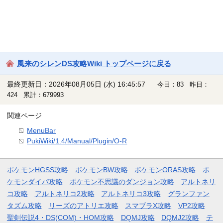
風来のシレンDS攻略Wiki トップページに戻る
最終更新日：2026年08月05日 (水) 16:45:57
今日：83 昨日：
424 累計：679993
関連ページ
MenuBar
PukiWiki/1.4/Manual/Plugin/O-R
ポケモンHGSS攻略
ポケモンBW攻略
ポケモンORAS攻略
ポ
ケモンダイパ攻略
ポケモン不思議のダンジョン攻略
アルトネリ
コ攻略
アルトネリコ2攻略
アルトネリコ3攻略
グランファン
タズム攻略
リーズのアトリエ攻略
スマブラX攻略
VP2攻略
聖剣伝説4・DS(COM)・HOM攻略
DQMJ攻略
DQMJ2攻略
テ