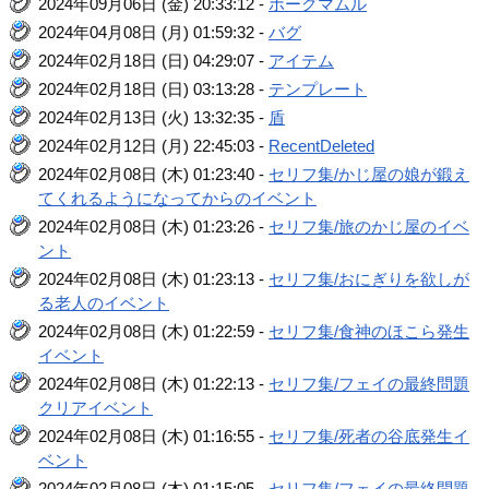
2024年09月06日 (金) 20:33:12 -
ボーグマムル
2024年04月08日 (月) 01:59:32 -
バグ
2024年02月18日 (日) 04:29:07 -
アイテム
2024年02月18日 (日) 03:13:28 -
テンプレート
2024年02月13日 (火) 13:32:35 -
盾
2024年02月12日 (月) 22:45:03 -
RecentDeleted
2024年02月08日 (木) 01:23:40 -
セリフ集/かじ屋の娘が鍛え
てくれるようになってからのイベント
2024年02月08日 (木) 01:23:26 -
セリフ集/旅のかじ屋のイベ
ント
2024年02月08日 (木) 01:23:13 -
セリフ集/おにぎりを欲しが
る老人のイベント
2024年02月08日 (木) 01:22:59 -
セリフ集/食神のほこら発生
イベント
2024年02月08日 (木) 01:22:13 -
セリフ集/フェイの最終問題
クリアイベント
2024年02月08日 (木) 01:16:55 -
セリフ集/死者の谷底発生イ
ベント
2024年02月08日 (木) 01:15:05 -
セリフ集/フェイの最終問題