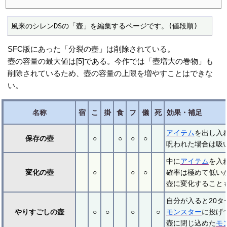
風来のシレンDSの「壺」を編集するページです。(値段順)
SFC版にあった「分裂の壺」は削除されている。
壺の容量の最大値は[5]である。今作では「壺増大の巻物」も
削除されているため、壺の容量の上限を増やすことはできな
い。
名称
宿
こ
掛
食
フ
儀
死
効果・補足
アイテム
を出し入
保存の壺
○
○
○
○
呪われた場合は吸
中に
アイテム
を入
変化の壺
○
○
○
確率は極めて低い
壺に変化することも
自分が入ると20
やりすごしの壺
○
○
○
○
モンスター
に投げ
壺に閉じ込めた
モ