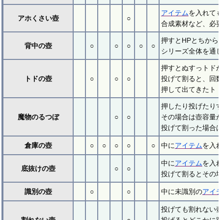
アイテム
を入れて
アホくさい壺
○
合成素材など、必
押すとHPとちから
背中の壺
○
○
○
○
○
シリーズ全体を通
押すとぬすっトド
トドの壺
○
○
○
投げて割ると、回
押して出てきたト
押したり投げたり
魔物のるつぼ
○
○
その場合は壺容量が
投げて割った場合は
倉庫の壺
○
○
○
○
○
中に
アイテム
を入
中に
アイテム
を入
底抜けの壺
○
○
投げて割るとその
識別の壺
○
○
中に未識別の
アイ
投げても割れない
割れない壺
○
投げるとどこかに