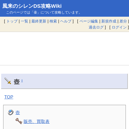
風来のシレンDS攻略Wiki
このページでは「壷」について攻略しています。
[
トップ
|
一覧
|
最終更新
|
検索
|
ヘルプ
] [
ページ編集
|
新規作成
|
差分
|
過去ログ
] [
ログイン
]
壺
†
TOP
壺
販売、買取表