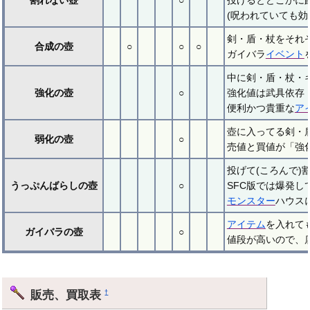
(呪われていても
剣・盾・杖をそれ
合成の壺
○
○
○
ガイバラ
イベント
中に剣・盾・杖・
強化の壺
○
強化値は武具依存（
便利かつ貴重な
ア
壺に入ってる剣・
弱化の壺
○
売値と買値が「強
投げて(ころんで
うっぷんばらしの壺
○
SFC版では爆発し
モンスター
ハウス
アイテム
を入れて
ガイバラの壺
○
値段が高いので、
販売、買取表
†