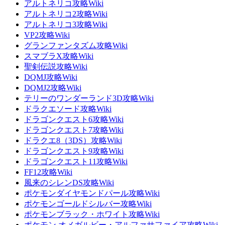
アルトネリコ攻略Wiki
アルトネリコ2攻略Wiki
アルトネリコ3攻略Wiki
VP2攻略Wiki
グランファンタズム攻略Wiki
スマブラX攻略Wiki
聖剣伝説攻略Wiki
DQMJ攻略Wiki
DQMJ2攻略Wiki
テリーのワンダーランド3D攻略Wiki
ドラクエソード攻略Wiki
ドラゴンクエスト6攻略Wiki
ドラゴンクエスト7攻略Wiki
ドラクエ8（3DS）攻略Wiki
ドラゴンクエスト9攻略Wiki
ドラゴンクエスト11攻略Wiki
FF12攻略Wiki
風来のシレンDS攻略Wiki
ポケモンダイヤモンドパール攻略Wiki
ポケモンゴールドシルバー攻略Wiki
ポケモンブラック・ホワイト攻略Wiki
ポケモン オメガルビー・アルファサファイア攻略Wiki