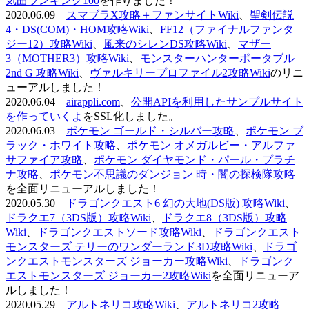
気曲ランキング100
を作りました！
2020.06.09
スマブラX攻略＋ファンサイトWiki
、
聖剣伝説
4・DS(COM)・HOM攻略Wiki
、
FF12（ファイナルファンタ
ジー12）攻略Wiki
、
風来のシレンDS攻略Wiki
、
マザー
3（MOTHER3）攻略Wiki
、
モンスターハンターポータブル
2nd G 攻略Wiki
、
ヴァルキリープロファイル2攻略Wiki
のリニ
ューアルしました！
2020.06.04
airappli.com
、
公開APIを利用したサンプルサイト
を作っていくよ
をSSL化しました。
2020.06.03
ポケモン ゴールド・シルバー攻略
、
ポケモン ブ
ラック・ホワイト攻略
、
ポケモン オメガルビー・アルファ
サファイア攻略
、
ポケモン ダイヤモンド・パール・プラチ
ナ攻略
、
ポケモン不思議のダンジョン 時・闇の探検隊攻略
を全面リニューアルしました！
2020.05.30
ドラゴンクエスト6 幻の大地(DS版) 攻略Wiki
、
ドラクエ7（3DS版）攻略Wiki
、
ドラクエ8（3DS版）攻略
Wiki
、
ドラゴンクエストソード攻略Wiki
、
ドラゴンクエスト
モンスターズ テリーのワンダーランド3D攻略Wiki
、
ドラゴ
ンクエストモンスターズ ジョーカー攻略Wiki
、
ドラゴンク
エストモンスターズ ジョーカー2攻略Wiki
を全面リニューア
ルしました！
2020.05.29
アルトネリコ攻略Wiki
、
アルトネリコ2攻略