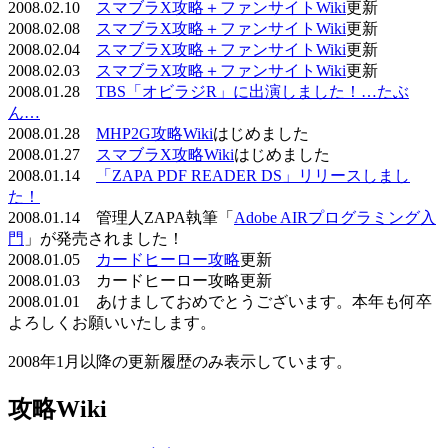
2008.02.10
スマブラX攻略＋ファンサイトWiki
更新
2008.02.08
スマブラX攻略＋ファンサイトWiki
更新
2008.02.04
スマブラX攻略＋ファンサイトWiki
更新
2008.02.03
スマブラX攻略＋ファンサイトWiki
更新
2008.01.28
TBS「オビラジR」に出演しました！…たぶ
ん…
2008.01.28
MHP2G攻略Wiki
はじめました
2008.01.27
スマブラX攻略Wiki
はじめました
2008.01.14
「ZAPA PDF READER DS」リリースしまし
た！
2008.01.14 管理人ZAPA執筆「
Adobe AIRプログラミング入
門
」が発売されました！
2008.01.05
カードヒーロー攻略
更新
2008.01.03 カードヒーロー攻略更新
2008.01.01 あけましておめでとうございます。本年も何卒
よろしくお願いいたします。
2008年1月以降の更新履歴のみ表示しています。
攻略Wiki