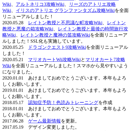
Wiki
、
アルトネリコ3攻略Wiki
、
リーズのアトリエ攻略
Wiki
、
イリスのアトリエ グランファンタズム攻略Wiki
を全面
リニューアルしました！
2020.05.28
レイトン教授と不思議な町攻略Wiki
、
レイトン
教授と悪魔の箱攻略Wiki
、
レイトン教授と最後の時間旅行攻
略Wiki
、
レイトン教授と魔神の笛攻略Wiki
を全面リニューア
ルしました！SSL化も実施しています。
2020.05.25
ドラゴンクエスト9攻略Wiki
を全面リニューアル
しました！
2020.05.21
マリオカートWii攻略Wiki
と
マリオカート7攻略
Wiki
を全面リニューアルしました！スマホから見やすいよう
になりました。
2020.01.01 あけましておめでとうございます。本年もよろ
しくお願いします。
2019.01.01 あけましておめでとうございます。本年もよろ
しくお願いします。
2018.05.17
認知症予防！色読みトレーニング
を作成
2018.01.01 あけましておめでとうございます。本年もよろ
しくお願いします。
2017.06.28
ゲーム最新情報
を更新。
2017.05.19 デザイン変更しました。