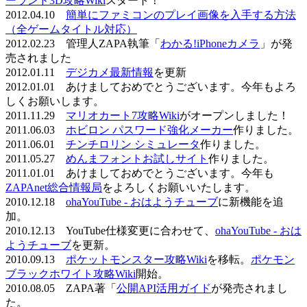
ーランド3D攻略Wiki
スタート！
2012.04.10
簡単にファミコンのプレイ画像を入手する方法
（全ゲームタイトル対応）
2012.02.23 管理人ZAPA執筆「
わかる!iPhoneカメラ
」が発
売されました
2012.01.11
デジカメ最新情報
を更新
2012.01.01 あけましておめでとうございます。今年もよろ
しくお願いします。
2011.11.29
マリオカート7攻略Wiki
がオープンしました！
2011.06.03
ホビロン パスワード強化メーカー
作りました。
2011.06.01
チンチロリン シミュレータ
作りました。
2011.05.27
めんまフォントお試しサイト
作りました。
2011.01.01 あけましておめでとうございます。今年も
ZAPAnet総合情報局
をよろしくお願いいたします。
2010.12.18
ohaYouTube - おはようチューブ
に新機能を追
加。
2010.12.13 YouTube仕様変更に合わせて、
ohaYouTube - おは
ようチューブ
を更新。
2010.09.13
ポケットモンスター攻略Wiki
を移転。
ポケモン
ブラックホワイト攻略Wiki
開始。
2010.08.05 ZAPA著「
公開API活用ガイド
が発売されまし
た。