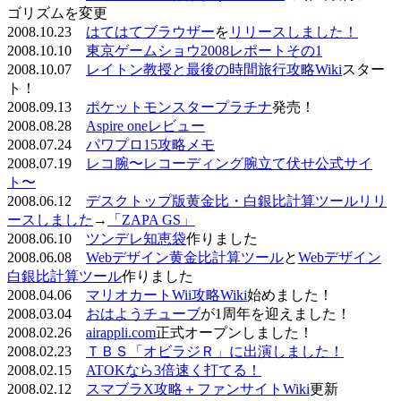
ゴリズムを変更
2008.10.23
はてはてブラウザー
を
リリースしました！
2008.10.10
東京ゲームショウ2008レポートその1
2008.10.07
レイトン教授と最後の時間旅行攻略Wiki
スター
ト！
2008.09.13
ポケットモンスタープラチナ
発売！
2008.08.28
Aspire oneレビュー
2008.07.24
パワプロ15攻略メモ
2008.07.19
レコ腕〜レコーディング腕立て伏せ公式サイ
ト〜
2008.06.12
デスクトップ版黄金比・白銀比計算ツールリリ
ースしました
→
「ZAPA GS」
2008.06.10
ツンデレ知恵袋
作りました
2008.06.08
Webデザイン黄金比計算ツール
と
Webデザイン
白銀比計算ツール
作りました
2008.04.06
マリオカートWii攻略Wiki
始めました！
2008.03.04
おはようチューブ
が1周年を迎えました！
2008.02.26
airappli.com
正式オープンしました！
2008.02.23
ＴＢＳ「オビラジＲ」に出演しました！
2008.02.15
ATOKなら3倍速く打てる！
2008.02.12
スマブラX攻略＋ファンサイトWiki
更新