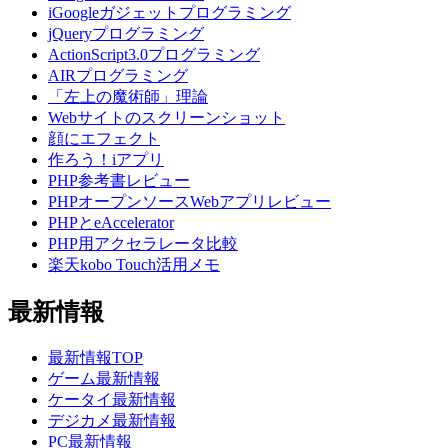
iGoogleガジェットプログラミング
jQueryプログラミング
ActionScript3.0プログラミング
AIRプログラミング
「左上の魔術師」理論
Webサイトのスクリーンショット
顔にエフェクト
作ろう！iアプリ
PHP参考書レビュー
PHPオープンソースWebアプリレビュー
PHPとeAccelerator
PHP用アクセラレータ比較
楽天kobo Touch活用メモ
最新情報
最新情報TOP
ゲーム最新情報
ケータイ最新情報
デジカメ最新情報
PC最新情報