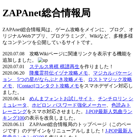
ZAPAnet総合情報局
ZAPAnet総合情報局は、ゲーム攻略をメインに、ブログ、オ
リジナルWebアプリ、プログラミング、Wikiなど、多種多様
なコンテンツを公開しているサイトです。
2020.07.08 攻略Wikiページに関連リンクを表示する機能を
追加しました。
2020.07.01
ステルス将棋 棋譜再生
を作りました！
2020.06.20
降魔霊符伝イヅナ攻略メモ
、
マジカルバケーシ
ョン 5つの星がならぶとき攻略メモ
、
ロストマジック攻略
メモ
、
[Contact]コンタクト攻略メモ
をスマホデザイン対応し
ました。
2020.06.14
めんまフォントお試しサイト
、
チンチロリン シ
ミュレータ
、
ホビロン パスワード強化メーカー
、
色読みト
レーニング
をスマホ対応させました。
J-POP最新人気曲ラン
キング100
の表示を改良しました。
2020.06.11 ZAPAnet総合情報局のトップページ（このペー
ジです）のデザインをリニューアルしました！
J-POP最新人