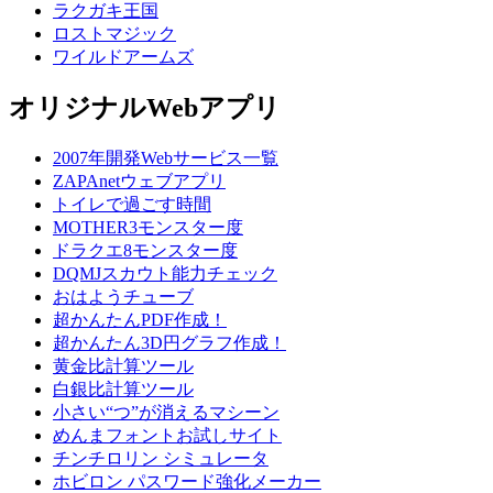
ラクガキ王国
ロストマジック
ワイルドアームズ
オリジナルWebアプリ
2007年開発Webサービス一覧
ZAPAnetウェブアプリ
トイレで過ごす時間
MOTHER3モンスター度
ドラクエ8モンスター度
DQMJスカウト能力チェック
おはようチューブ
超かんたんPDF作成！
超かんたん3D円グラフ作成！
黄金比計算ツール
白銀比計算ツール
小さい“つ”が消えるマシーン
めんまフォントお試しサイト
チンチロリン シミュレータ
ホビロン パスワード強化メーカー