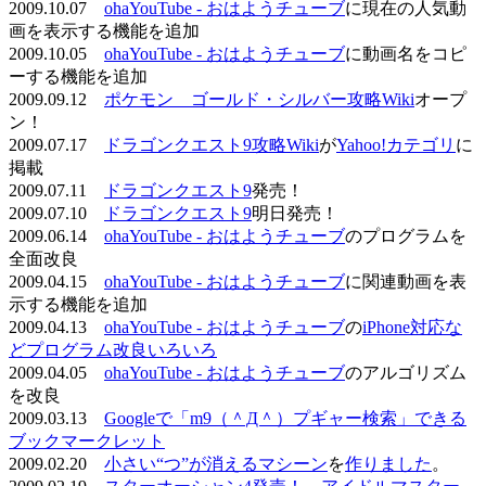
2009.10.07
ohaYouTube - おはようチューブ
に現在の人気動
画を表示する機能を追加
2009.10.05
ohaYouTube - おはようチューブ
に動画名をコピ
ーする機能を追加
2009.09.12
ポケモン ゴールド・シルバー攻略Wiki
オープ
ン！
2009.07.17
ドラゴンクエスト9攻略Wiki
が
Yahoo!カテゴリ
に
掲載
2009.07.11
ドラゴンクエスト9
発売！
2009.07.10
ドラゴンクエスト9
明日発売！
2009.06.14
ohaYouTube - おはようチューブ
のプログラムを
全面改良
2009.04.15
ohaYouTube - おはようチューブ
に関連動画を表
示する機能を追加
2009.04.13
ohaYouTube - おはようチューブ
の
iPhone対応な
どプログラム改良いろいろ
2009.04.05
ohaYouTube - おはようチューブ
のアルゴリズム
を改良
2009.03.13
Googleで「m9（＾Д＾）プギャー検索」できる
ブックマークレット
2009.02.20
小さい“つ”が消えるマシーン
を
作りました
。