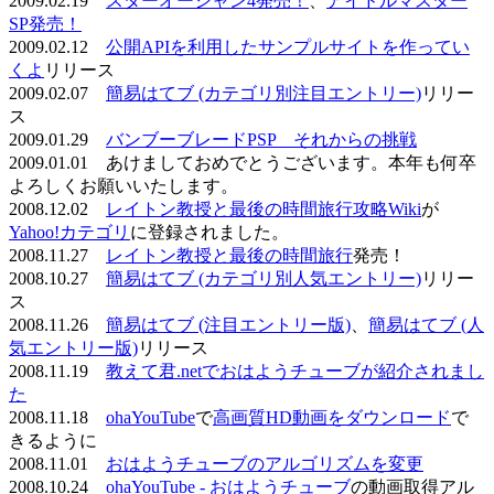
2009.02.19
スターオーシャン4発売！
、
アイドルマスター
SP発売！
2009.02.12
公開APIを利用したサンプルサイトを作ってい
くよ
リリース
2009.02.07
簡易はてブ (カテゴリ別注目エントリー)
リリー
ス
2009.01.29
バンブーブレードPSP それからの挑戦
2009.01.01 あけましておめでとうございます。本年も何卒
よろしくお願いいたします。
2008.12.02
レイトン教授と最後の時間旅行攻略Wiki
が
Yahoo!カテゴリ
に登録されました。
2008.11.27
レイトン教授と最後の時間旅行
発売！
2008.10.27
簡易はてブ (カテゴリ別人気エントリー)
リリー
ス
2008.11.26
簡易はてブ (注目エントリー版)
、
簡易はてブ (人
気エントリー版)
リリース
2008.11.19
教えて君.netでおはようチューブが紹介されまし
た
2008.11.18
ohaYouTube
で
高画質HD動画をダウンロード
で
きるように
2008.11.01
おはようチューブのアルゴリズムを変更
2008.10.24
ohaYouTube - おはようチューブ
の動画取得アル