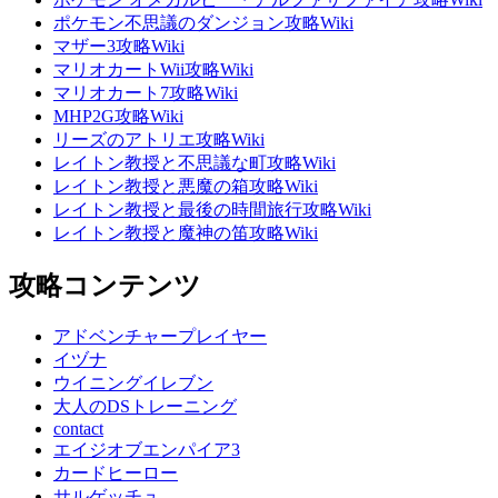
ポケモン不思議のダンジョン攻略Wiki
マザー3攻略Wiki
マリオカートWii攻略Wiki
マリオカート7攻略Wiki
MHP2G攻略Wiki
リーズのアトリエ攻略Wiki
レイトン教授と不思議な町攻略Wiki
レイトン教授と悪魔の箱攻略Wiki
レイトン教授と最後の時間旅行攻略Wiki
レイトン教授と魔神の笛攻略Wiki
攻略コンテンツ
アドベンチャープレイヤー
イヅナ
ウイニングイレブン
大人のDSトレーニング
contact
エイジオブエンパイア3
カードヒーロー
サルゲッチュ