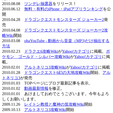
2010.08.08
ツンデレ抽選器
をリリース！
2010.06.12
無料・有料のiPhone・iPadアプリランキング
を公
開
2010.04.28
ドラゴンクエストモンスターズ ジョーカー2
発
売
2010.04.08
ドラゴンクエストモンスターズ ジョーカー2攻
略Wiki
開始
2010.03.08
ohaYouTube - 動画から音楽（MP3)だけ抽出する
方法
2010.02.23
ドラクエ6攻略Wiki
が
Yahoo!カテゴリ
に掲載。
ポ
ケモン ゴールド・シルバー攻略Wiki
が
Yahoo!カテゴリ
に掲
載。
2010.02.01
アルトネリコ3攻略Wiki
が
Yahoo!カテゴリ
に掲載
2010.01.28
ドラゴンクエスト6幻の大地攻略Wiki
開始、
アル
トネリコ3
が発売
2010.01.03 TOPページにブログ最新記事を表示。
2010.01.02
動画最新情報
を修正。
2010.01.01 あけましておめでとうございます。今年もよろ
しくお願いします。
2009.11.26
レイトン教授と魔神の笛攻略Wiki
開始
2009.10.13
アルトネリコ3攻略Wiki
開始