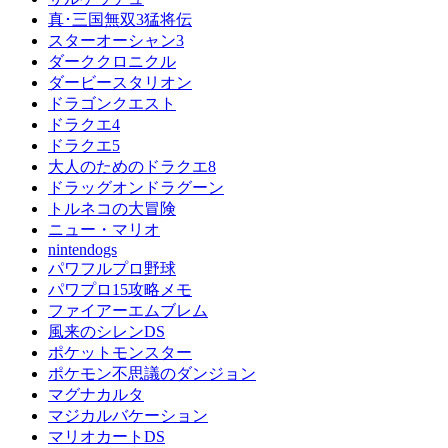
真･三国無双3猛将伝
スターオーシャン3
ダーククロニクル
ダービースタリオン
ドラゴンクエスト
ドラクエ4
ドラクエ5
大人のためのドラクエ8
ドラッグオンドラグーン
トルネコの大冒険
ニュー・マリオ
nintendogs
パワフルプロ野球
パワプロ15攻略メモ
ファイアーエムブレム
風来のシレンDS
ポケットモンスター
ポケモン不思議のダンジョン
マグナカルタ
マジカルバケーション
マリオカートDS