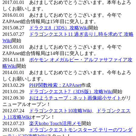
2017.01.01 あけましておめでとうございます。本年もよろ
しくお願いします。
2016.01.01 あけましておめでとうございます。今年で
ZAPAnet総合情報局は15年目に突入します。
2015.08.27
ドラクエ8（3DS）攻略Wiki
開始
2015.07.27
ドラゴンクエスト11 過ぎ去りし時を求めて 攻略
Wiki
開始
2015.01.01 あけましておめでとうございます。今年で
ZAPAnet総合情報局は14年目に突入します。
2014.11.18
ポケモン オメガルビー・アルファサファイア攻
略Wiki
開始
2014.01.01 あけましておめでとうございます。今年もよろ
しくお願いします。
2013.02.29
PHP関数検索：ZAPAnet
作成
2013.01.29
ドラゴンクエスト7（3DS版）攻略Wiki
開始
2012.09.30
おはようチューブ：ネット画像縮小サイト
がリ
ニューアルオープン！
2012.07.24
ドラゴンクエスト10攻略Wiki
、
ドラゴンクエス
ト11攻略Wiki
オープン！
2012.07.23
楽天kobo Touch活用メモ
開始
2012.05.30
ドラゴンクエストモンスターズ テリーのワンダ