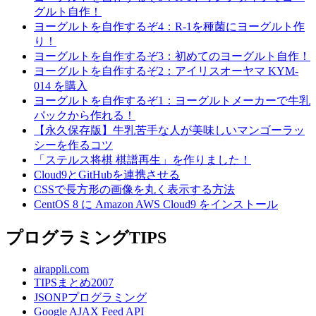
グルト自作！
ヨーグルトを自作するぞ4：R-1を種菌にヨーグルト作
り！
ヨーグルトを自作するぞ3：初めてのヨーグルト自作！
ヨーグルトを自作するぞ2：アイリスオーヤマ KYM-
014 を購入
ヨーグルトを自作するぞ1：ヨーグルトメーカーで牛乳
パックから作れる！
【永久保存版】牛乳苦手な人が美味しいマンゴーラッ
シーを作るコツ
「ステルス将棋 棋譜再生」を作りました！
Cloud9とGitHubを連携させる
CSSで長方形の画像を丸く表示する方法
CentOS 8 に Amazon AWS Cloud9 をインストール
プログラミングTIPS
airappli.com
TIPSまとめ2007
JSONPプログラミング
Google AJAX Feed API