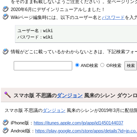
をそのまま転載しないようご注意ください）。全ページリン
2020年6月にデザインリニューアルしました！
Wikiページ編集時には、以下のユーザー名と
パスワード
を入
ユーザー名：wiki

パスワード：wiki
情報がどこに載っているかわからないときは、下記検索フォ
AND検索
OR検索
スマホ版 不思議の
ダンジョン
風来のシレン ダウン
スマホ版 不思議の
ダンジョン
風来のシレンが2019年3月に配信
iPhone版：
https://itunes.apple.com/jp/app/id1450144037
Android版：
https://play.google.com/store/apps/details?id=jp.co