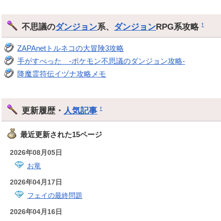
不思議の
ダンジョン
系、
ダンジョン
RPG系攻略
†
ZAPAnetトルネコの大冒険3攻略
手がすべった -ポケモン不思議のダンジョン攻略-
降魔霊符伝イヅナ攻略メモ
更新履歴・
人気記事
†
最近更新された15ページ
2026年08月05日
お竜
2026年04月17日
フェイの最終問題
2026年04月16日