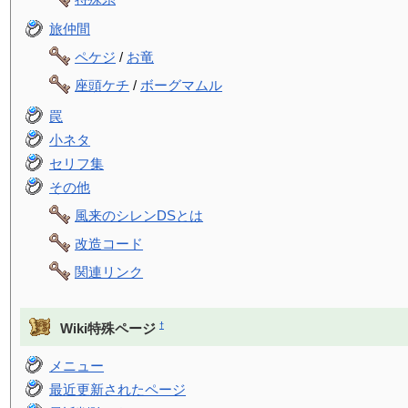
旅仲間
ペケジ
/
お竜
座頭ケチ
/
ボーグマムル
罠
小ネタ
セリフ集
その他
風来のシレンDSとは
改造コード
関連リンク
†
Wiki特殊ページ
メニュー
最近更新されたページ