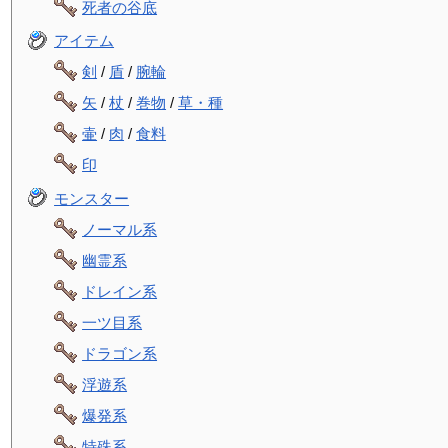
死者の谷底
アイテム
剣
/
盾
/
腕輪
矢
/
杖
/
巻物
/
草・種
壷
/
肉
/
食料
印
モンスター
ノーマル系
幽霊系
ドレイン系
一ツ目系
ドラゴン系
浮遊系
爆発系
特殊系