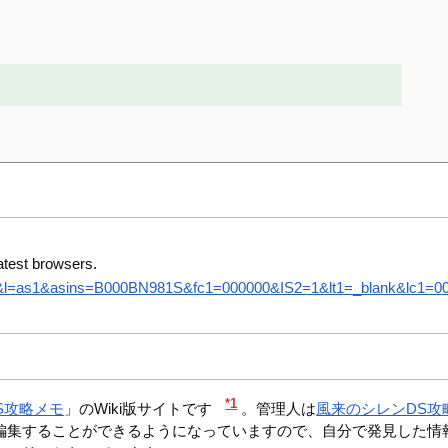
atest browsers.
8&l=as1&asins=B000BN981S&fc1=000000&IS2=1&lt1=_blank&lc1=0000
*1
S攻略メモ
」のWiki版サイトです
。管理人は
風来のシレンDS攻
編集することができるようになっていますので、自分で発見した情