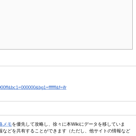
ff&bc1=000000&bg1=ffffff&f=ifr
略メモ
を優先して攻略し、徐々に本Wikiにデータを移していま
報などを共有することができます（ただし、他サイトの情報など