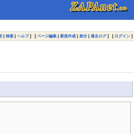
新
|
検索
|
ヘルプ
] [
ページ編集
|
新規作成
|
差分
|
過去ログ
] [
ログイン
]