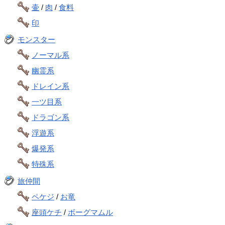
壷
/
肉
/
食料
印
モンスター
ノーマル系
幽霊系
ドレイン系
一ツ目系
ドラゴン系
浮遊系
爆発系
特殊系
旅仲間
ペケジ
/
お竜
座頭ケチ
/
ボーグマムル