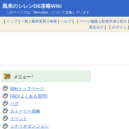
風来のシレンDS攻略Wiki
このページでは「MenuBar」について攻略しています。
[
トップ
|
一覧
|
最終更新
|
検索
|
ヘルプ
] [
ページ編集
|
新規作成
|
差分
|
過去ログ
] [
ログイン
]
†
メニュー
Wikiトップページ
FAQ(よくある質問)
バグ
ストーリー攻略
イベント
シナリオダンジョン