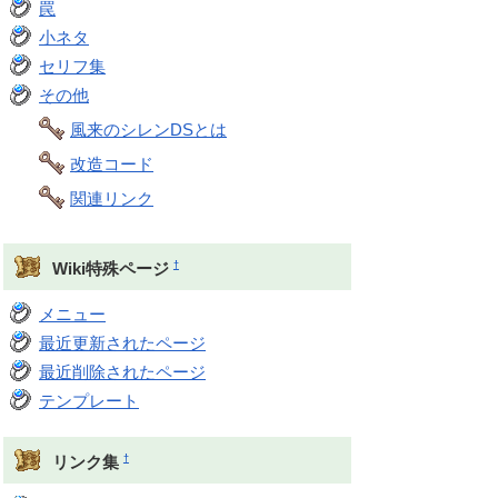
罠
小ネタ
セリフ集
その他
風来のシレンDSとは
改造コード
関連リンク
†
Wiki特殊ページ
メニュー
最近更新されたページ
最近削除されたページ
テンプレート
†
リンク集