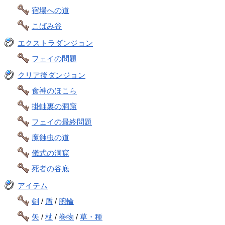
宿場への道
こばみ谷
エクストラダンジョン
フェイの問題
クリア後ダンジョン
食神のほこら
掛軸裏の洞窟
フェイの最終問題
魔蝕虫の道
儀式の洞窟
死者の谷底
アイテム
剣
/
盾
/
腕輪
矢
/
杖
/
巻物
/
草・種