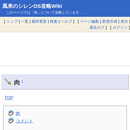
風来のシレンDS攻略Wiki
このページでは「肉」について攻略しています。
[
トップ
|
一覧
|
最終更新
|
検索
|
ヘルプ
] [
ページ編集
|
新規作成
|
差分
|
過去ログ
] [
ログイン
]
肉
†
TOP
肉
コメント