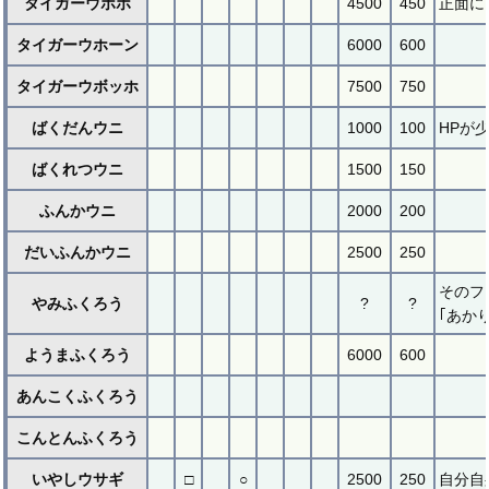
タイガーウホホ
4500
450
正面に
タイガーウホーン
6000
600
タイガーウボッホ
7500
750
ばくだんウニ
1000
100
HPが
ばくれつウニ
1500
150
ふんかウニ
2000
200
だいふんかウニ
2500
250
そのフ
やみふくろう
?
?
｢あか
ようまふくろう
6000
600
あんこくふくろう
こんとんふくろう
いやしウサギ
□
○
2500
250
自分自