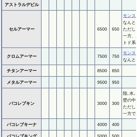
アストラルデビル
モンス
なんと
セルアーマー
6500
650
ただし
一方、
トド系
モンス
クロムアーマー
7500
750
なんと
チタンアーマー
8500
850
メタルアーマー
9500
950
陸､水
壁の中
パコレプキン
3000
300
ただし
一方で
パコレプキーナ
4000
400
パコレプキング
5000
500