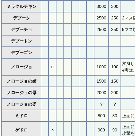
ミラクルチキン
3000
300
デブータ
2500
250
2マス
デブーチョ
2500
250
5マス
デブートン
デブーゴン
変身し
ノロージョ
□
1000
100
※実は
ノロージョの姉
1500
150
ノロージョの母
2000
200
ノロージョの婆
?
?
ミドロ
800
80
正面に
正面に
ゲドロ
○
900
90
攻撃を