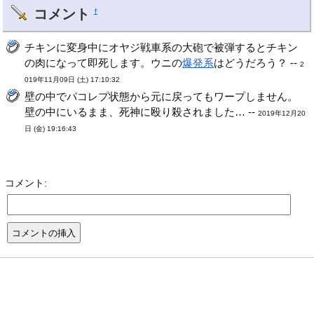
コメント
†
チキンに変身中にオヤジ戦車系の大砲で被弾するとチキン
の肉になって即死します。ウニの
爆発系
はどうだろう？ --
2
019年11月09日 (土) 17:10:32
壁の中でパコレプ状態から元に戻ってもワープしません。
壁の中にいるまま、死神に殴り殺されました… --
2019年12月20
日 (金) 19:16:43
コメント: