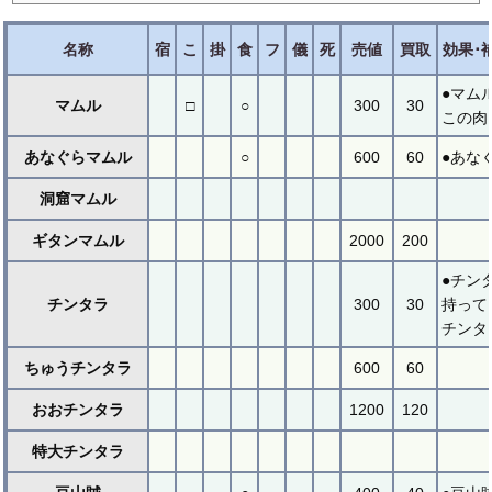
名称
宿
こ
掛
食
フ
儀
死
売値
買取
効果･
●マム
マムル
□
○
300
30
この肉
あなぐらマムル
○
600
60
●あな
洞窟マムル
ギタンマムル
2000
200
●チン
チンタラ
300
30
持って
チンタラ
ちゅうチンタラ
600
60
おおチンタラ
1200
120
特大チンタラ