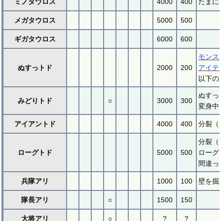
ミノタウロス
4000
400
たまに
メガタウロス
5000
500
ギガタウロス
6000
600
モンス
ぬすっトド
2000
200
アイテ
以下の
ぬすっ
みどりトド
○
3000
300
変身中
アイアントド
4000
400
分裂（
分裂（
ローグトド
5000
500
ローグ
間違っ
兵隊アリ
1000
100
壁を掘
隊長アリ
○
1500
150
大将アリ
○
?
?