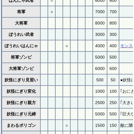
はんにゃ武者
○
6000
600
将軍
○
7000
700
大将軍
8000
800
ぼうれい武者
3000
300
ぼうれいはんにゃ
○
4000
400
モンス
将軍ゾンビ
5000
500
大将軍ゾンビ
6000
600
妖怪にぎり見習い
500
50
●妖怪
妖怪にぎり変化
1000
100
｢おに
妖怪にぎり親方
2500
250
｢大き
妖怪にぎり元締
5000
500
｢巨大
まわるポリゴン
○
1500
150
敵に隣