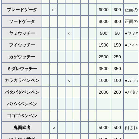
ブレードゲータ
□
6000
600
正面の
ソードゲータ
8000
800
正面の
ヤミウッチー
○
500
50
●ヤミ
フイウッチー
1500
150
●フイ
カゲウッチー
2500
250
ミダレウッチー
3500
350
カラカラペンペン
○
1000
100
●カラ
パタパタペンペン
2000
200
●パタ
バババペンペン
ゴゴゴペンペン
鬼面武者
○
5000
500
倒され