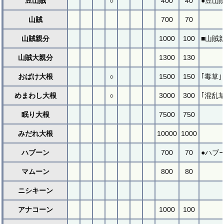
豆山賊
○
400
40
●豆山
山賊
700
70
山賊親分
1000
100
■山賊
山賊大親分
1300
130
おばけ大根
○
1500
150
｢毒草
めまわし大根
○
3000
300
｢混乱
眠り大根
7500
750
みだれ大根
10000
1000
ハブーン
700
70
●ハブ
マムーン
800
80
ニシキーン
アナコーン
1000
100