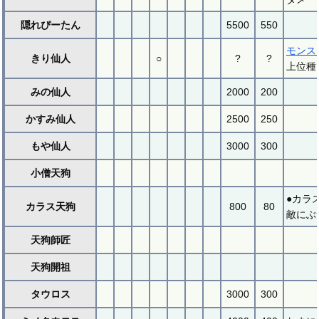
隠れぴーたん
5500
550
モンス
きり仙人
○
?
?
上位種
みの仙人
2000
200
かすみ仙人
2500
250
もや仙人
3000
300
小僧天狗
●カラ
カラス天狗
800
80
敵にぶ
天狗師匠
天狗開祖
タウロス
3000
300