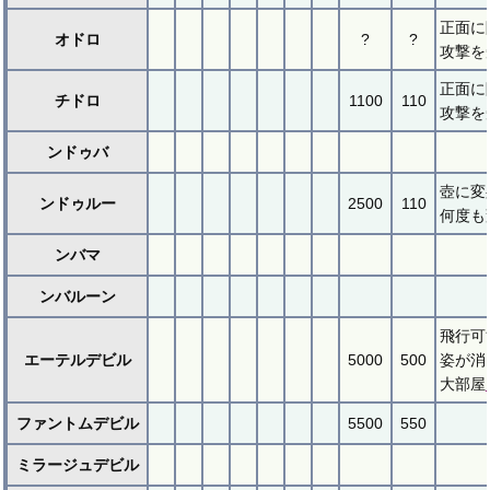
正面に
オドロ
?
?
攻撃を
正面に
チドロ
1100
110
攻撃を
ンドゥバ
壺に変
ンドゥルー
2500
110
何度も
ンバマ
ンバルーン
飛行可
エーテルデビル
5000
500
姿が消
大部屋
ファントムデビル
5500
550
ミラージュデビル