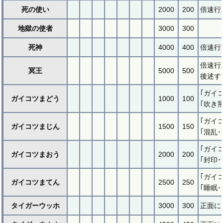
死の使い
2000
200
倍速行
地獄の使者
3000
300
死神
4000
400
倍速行
倍速行
冥王
5000
500
後述す
｢ガイ
ガイコツまどう
1000
100
｢吹き
｢ガイ
ガイコツまじん
1500
150
｢混乱
｢ガイ
ガイコツまおう
2000
200
｢封印
｢ガイ
ガイコツまてん
2500
250
｢睡眠
タイガーウッホ
3000
300
正面に