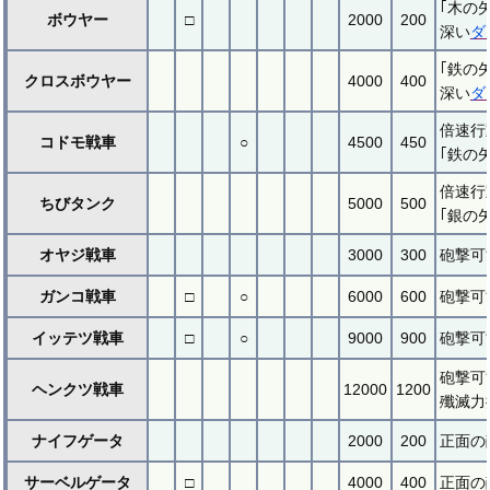
｢木の
ボウヤー
□
2000
200
深い
ダ
｢鉄の
クロスボウヤー
4000
400
深い
ダ
倍速行
コドモ戦車
○
4500
450
｢鉄の
倍速行
ちびタンク
5000
500
｢銀の
オヤジ戦車
3000
300
砲撃可
ガンコ戦車
□
○
6000
600
砲撃可
イッテツ戦車
□
○
9000
900
砲撃可
砲撃可
ヘンクツ戦車
12000
1200
殲滅力
ナイフゲータ
2000
200
正面の
サーベルゲータ
□
4000
400
正面の