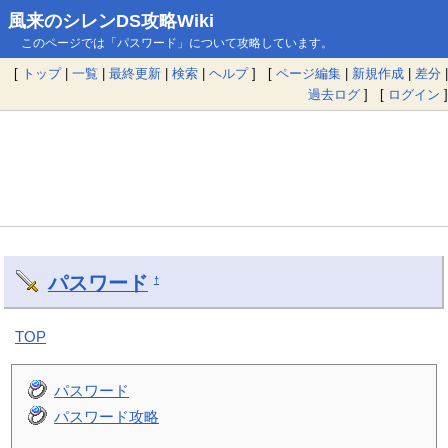
風来のシレンDS攻略Wiki
このページでは「パスワード」について攻略しています。
[
トップ
|
一覧
|
最終更新
|
検索
|
ヘルプ
] [
ページ編集
|
新規作成
|
差分
|
過去ログ
] [
ログイン
]
パスワード
†
TOP
パスワード
パスワード攻略