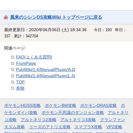
風来のシレンDS攻略Wiki トップページに戻る
最終更新日：2020年06月06日 (土) 18:34:36
今日：193 昨日：
337 累計：342704
関連ページ
FAQ(よくある質問)
FrontPage
PukiWiki/1.4/Manual/Plugin/A-D
PukiWiki/1.4/Manual/Plugin/L-N
TOP
巻物
ポケモンHGSS攻略
ポケモンBW攻略
ポケモンORAS攻略
ポ
ケモンダイパ攻略
ポケモン不思議のダンジョン攻略
アルトネリ
コ攻略
アルトネリコ2攻略
アルトネリコ3攻略
グランファン
タズム攻略
リーズのアトリエ攻略
スマブラX攻略
VP2攻略