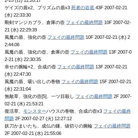
2-25 (日) 12:20:17
ゲイズの盾x2、プリズムの盾x3
死者の谷底
43F 2007-02-21
(水) 22:33:30
剛剣マンジカブラ、倉庫の壺
フェイの最終問題
10F 2007-02-
21 (水) 22:29:39
風魔の盾、強化の壺
フェイの最終問題
10F 2007-02-21 (水) 2
2:44:06
風魔の盾、強化の壺、倉庫の壺
フェイの最終問題
13F 2007-0
2-21 (水) 22:30:35
幸せの腕輪×2、合成の壺
フェイの最終問題
13F 2007-02-21
(水) 22:47:30
風魔の盾、吸い出しの巻物
フェイの最終問題
15F 2007-02-21
(水) 22:31:04
無敵草、強化の壺[5]、一ツ目殺し
フェイの最終問題
2F 2007-
02-21 (水) 21:53:21
復活草、
モンスター
ハウスの巻物、合成の壺x3
フェイの最終
問題
2F 2007-02-27 (火) 12:27:12
妖刀かまいたち、成仏の鎌、値切りの腕輪
フェイの最終問題
2F 2007-02-21 (水) 21:55:06