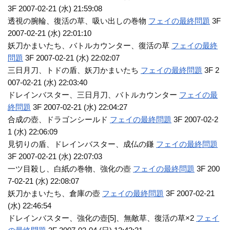
3F 2007-02-21 (水) 21:59:08
透視の腕輪、復活の草、吸い出しの巻物
フェイの最終問題
3F
2007-02-21 (水) 22:01:10
妖刀かまいたち、バトルカウンター、復活の草
フェイの最終
問題
3F 2007-02-21 (水) 22:02:07
三日月刀、トドの盾、妖刀かまいたち
フェイの最終問題
3F 2
007-02-21 (水) 22:03:40
ドレインバスター、三日月刀、バトルカウンター
フェイの最
終問題
3F 2007-02-21 (水) 22:04:27
合成の壺、ドラゴンシールド
フェイの最終問題
3F 2007-02-2
1 (水) 22:06:09
見切りの盾、ドレインバスター、成仏の鎌
フェイの最終問題
3F 2007-02-21 (水) 22:07:03
一ツ目殺し、白紙の巻物、強化の壺
フェイの最終問題
3F 200
7-02-21 (水) 22:08:07
妖刀かまいたち、倉庫の壺
フェイの最終問題
3F 2007-02-21
(水) 22:46:54
ドレインバスター、強化の壺[5]、無敵草、復活の草×2
フェイ