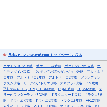
風来のシレンDS攻略Wiki トップページに戻る
ポケモンHGSS攻略
ポケモンBW攻略
ポケモンORAS攻略
ポ
ケモンダイパ攻略
ポケモン不思議のダンジョン攻略
アルトネリ
コ攻略
アルトネリコ2攻略
アルトネリコ3攻略
グランファン
タズム攻略
リーズのアトリエ攻略
スマブラX攻略
VP2攻略
聖剣伝説4・DS(COM)・HOM攻略
DQMJ攻略
DQMJ2攻略
テ
リーのワンダーランド3D攻略
ドラクエソード攻略
ドラクエ6攻
略
ドラクエ7攻略
ドラクエ8攻略
ドラクエ9攻略
FF12攻略
風来のシレン攻略
MOTHER3攻略
マリオカートWii攻略
マリ