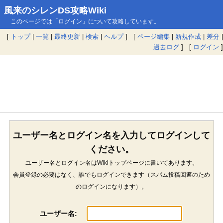
風来のシレンDS攻略Wiki
このページでは「ログイン」について攻略しています。
[
トップ
|
一覧
|
最終更新
|
検索
|
ヘルプ
] [
ページ編集
|
新規作成
|
差分
|
過去ログ
] [
ログイン
]
ユーザー名とログイン名を入力してログインして
ください。
ユーザー名とログイン名はWikiトップページに書いてあります。
会員登録の必要はなく、誰でもログインできます（スパム投稿回避のため
のログインになります）。
ユーザー名: