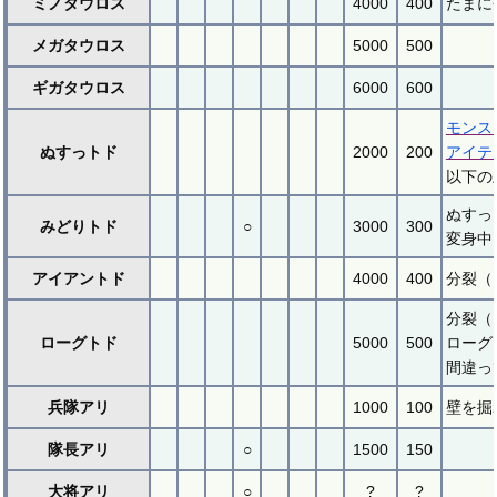
ミノタウロス
4000
400
たまに
メガタウロス
5000
500
ギガタウロス
6000
600
モンス
ぬすっトド
2000
200
アイテ
以下の
ぬすっ
みどりトド
○
3000
300
変身中
アイアントド
4000
400
分裂（
分裂（
ローグトド
5000
500
ローグ
間違っ
兵隊アリ
1000
100
壁を掘
隊長アリ
○
1500
150
大将アリ
○
?
?