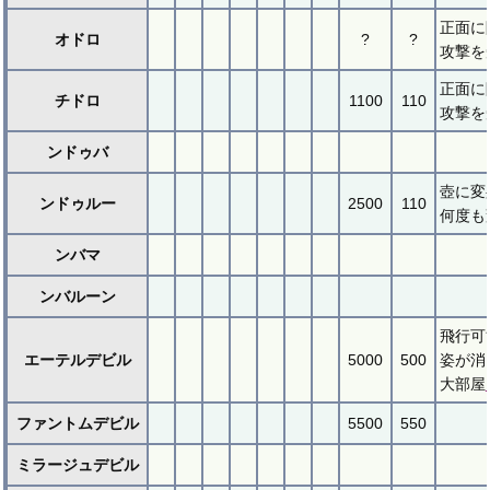
正面に
オドロ
?
?
攻撃を
正面に
チドロ
1100
110
攻撃を
ンドゥバ
壺に変
ンドゥルー
2500
110
何度も
ンバマ
ンバルーン
飛行可
エーテルデビル
5000
500
姿が消
大部屋
ファントムデビル
5500
550
ミラージュデビル