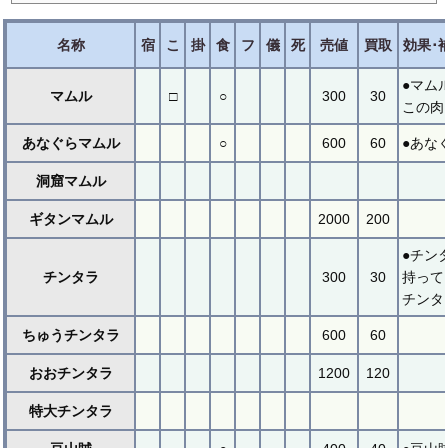
名称
宿
こ
掛
食
フ
儀
死
売値
買取
効果･
●マム
マムル
□
○
300
30
この肉
あなぐらマムル
○
600
60
●あな
洞窟マムル
ギタンマムル
2000
200
●チン
チンタラ
300
30
持って
チンタラ
ちゅうチンタラ
600
60
おおチンタラ
1200
120
特大チンタラ