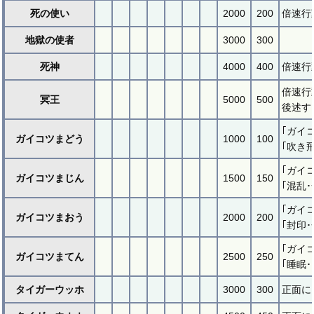
死の使い
2000
200
倍速行
地獄の使者
3000
300
死神
4000
400
倍速行
倍速行
冥王
5000
500
後述す
｢ガイ
ガイコツまどう
1000
100
｢吹き
｢ガイ
ガイコツまじん
1500
150
｢混乱
｢ガイ
ガイコツまおう
2000
200
｢封印
｢ガイ
ガイコツまてん
2500
250
｢睡眠
タイガーウッホ
3000
300
正面に