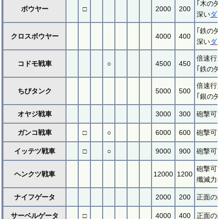
｢木の
ボウヤー
□
2000
200
深い
ダ
｢鉄の
クロスボウヤー
4000
400
深い
ダ
倍速行
コドモ戦車
○
4500
450
｢鉄の
倍速行
ちびタンク
5000
500
｢銀の
オヤジ戦車
3000
300
砲撃可
ガンコ戦車
□
○
6000
600
砲撃可
イッテツ戦車
□
○
9000
900
砲撃可
砲撃可
ヘンクツ戦車
12000
1200
殲滅力
ナイフゲータ
2000
200
正面の
サーベルゲータ
□
4000
400
正面の