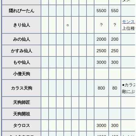
隠れぴーたん
5500
550
モンス
きり仙人
○
?
?
上位種
みの仙人
2000
200
かすみ仙人
2500
250
もや仙人
3000
300
小僧天狗
●カラ
カラス天狗
800
80
敵にぶ
天狗師匠
天狗開祖
タウロス
3000
300