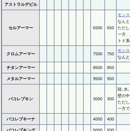
アストラルデビル
モンス
なんと
セルアーマー
6500
650
ただし
一方、
トド系
モンス
クロムアーマー
7500
750
なんと
チタンアーマー
8500
850
メタルアーマー
9500
950
陸､水
壁の中
パコレプキン
3000
300
ただし
一方で
パコレプキーナ
4000
400
パコレプキング
5000
500