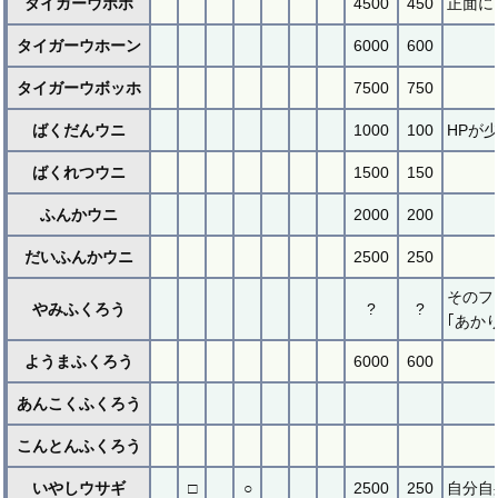
タイガーウホホ
4500
450
正面に
タイガーウホーン
6000
600
タイガーウボッホ
7500
750
ばくだんウニ
1000
100
HPが
ばくれつウニ
1500
150
ふんかウニ
2000
200
だいふんかウニ
2500
250
そのフ
やみふくろう
?
?
｢あか
ようまふくろう
6000
600
あんこくふくろう
こんとんふくろう
いやしウサギ
□
○
2500
250
自分自