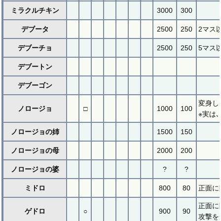
ミラクルチキン
3000
300
デブータ
2500
250
2マス
デブーチョ
2500
250
5マス
デブートン
デブーゴン
変身し
ノロージョ
□
1000
100
※実は
ノロージョの姉
1500
150
ノロージョの母
2000
200
ノロージョの婆
?
?
ミドロ
800
80
正面に
正面に
ゲドロ
○
900
90
攻撃を