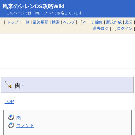
風来のシレンDS攻略Wiki
このページでは「肉」について攻略しています。
[
トップ
|
一覧
|
最終更新
|
検索
|
ヘルプ
] [
ページ編集
|
新規作成
|
差分
|
過去ログ
] [
ログイン
]
肉
†
TOP
肉
コメント