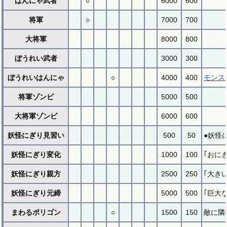
はんにゃ武者
○
6000
600
将軍
○
7000
700
大将軍
8000
800
ぼうれい武者
3000
300
ぼうれいはんにゃ
○
4000
400
モンス
将軍ゾンビ
5000
500
大将軍ゾンビ
6000
600
妖怪にぎり見習い
500
50
●妖怪
妖怪にぎり変化
1000
100
｢おに
妖怪にぎり親方
2500
250
｢大き
妖怪にぎり元締
5000
500
｢巨大
まわるポリゴン
○
1500
150
敵に隣