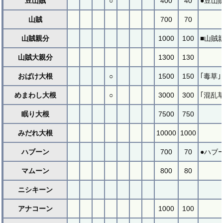
豆山賊
○
400
40
●豆山
山賊
700
70
山賊親分
1000
100
■山賊
山賊大親分
1300
130
おばけ大根
○
1500
150
｢毒草
めまわし大根
○
3000
300
｢混乱
眠り大根
7500
750
みだれ大根
10000
1000
ハブーン
700
70
●ハブ
マムーン
800
80
ニシキーン
アナコーン
1000
100