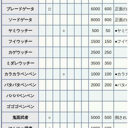
ブレードゲータ
□
6000
600
正面の
ソードゲータ
8000
800
正面の
ヤミウッチー
○
500
50
●ヤミ
フイウッチー
1500
150
●フイ
カゲウッチー
2500
250
ミダレウッチー
3500
350
カラカラペンペン
○
1000
100
●カラ
パタパタペンペン
2000
200
●パタ
バババペンペン
ゴゴゴペンペン
鬼面武者
○
5000
500
倒され