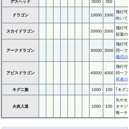
デスヘッド
3500
350
飛行可
ドラゴン
10000
1000
向いて
飛行可
スカイドラゴン
20000
2000
部屋の
飛行可
アークドラゴン
30000
3000
同一フ
儀式の
飛行可
アビスドラゴン
40000
4000
同一フ
死者の
キグニ族
1000
100
｢キグ
矢や火
火炎入道
1000
100
オヤジ
唯一チ