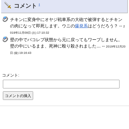
コメント
†
チキンに変身中にオヤジ戦車系の大砲で被弾するとチキン
の肉になって即死します。ウニの
爆発系
はどうだろう？ --
2
019年11月09日 (土) 17:10:32
壁の中でパコレプ状態から元に戻ってもワープしません。
壁の中にいるまま、死神に殴り殺されました… --
2019年12月20
日 (金) 19:16:43
コメント: