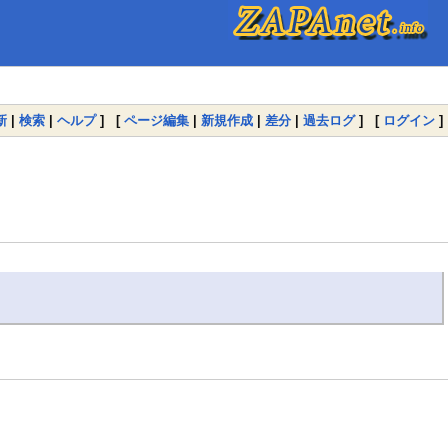
新
|
検索
|
ヘルプ
] [
ページ編集
|
新規作成
|
差分
|
過去ログ
] [
ログイン
]