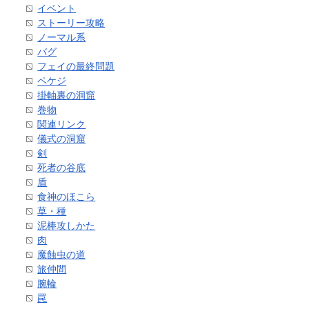
イベント
ストーリー攻略
ノーマル系
バグ
フェイの最終問題
ペケジ
掛軸裏の洞窟
巻物
関連リンク
儀式の洞窟
剣
死者の谷底
盾
食神のほこら
草・種
泥棒攻しかた
肉
魔蝕虫の道
旅仲間
腕輪
罠