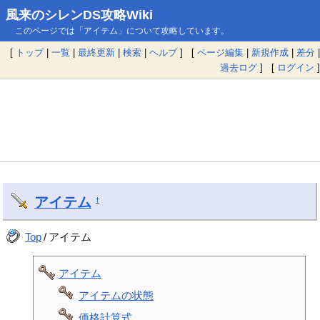
風来のシレンDS攻略Wiki
このページでは「アイテム」について攻略しています。
[
トップ
|
一覧
|
最終更新
|
検索
|
ヘルプ
] [
ページ編集
|
新規作成
|
差分
|
過去ログ
] [
ログイン
]
アイテム
†
Top
/
アイテム
アイテム
アイテムの状態
価格計算式