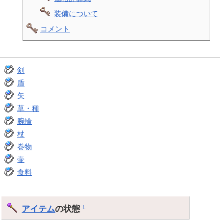
装備について
コメント
剣
盾
矢
草・種
腕輪
杖
巻物
壷
食料
アイテム
の状態
†