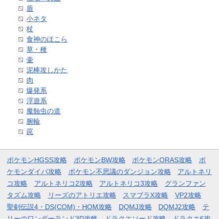
盾
小ネタ
杖
食神のほこら
草・種
壷
泥棒攻しかた
肉
爆発系
浮遊系
魔蝕虫の道
腕輪
罠
ポケモンHGSS攻略
ポケモンBW攻略
ポケモンORAS攻略
ポ
ケモンダイパ攻略
ポケモン不思議のダンジョン攻略
アルトネリ
コ攻略
アルトネリコ2攻略
アルトネリコ3攻略
グランファン
タズム攻略
リーズのアトリエ攻略
スマブラX攻略
VP2攻略
聖剣伝説4・DS(COM)・HOM攻略
DQMJ攻略
DQMJ2攻略
テ
リーのワンダーランド3D攻略
ドラクエソード攻略
ドラクエ6攻