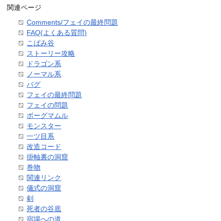
関連ページ
Comments/フェイの最終問題
FAQ(よくある質問)
こばみ谷
ストーリー攻略
ドラゴン系
ノーマル系
バグ
フェイの最終問題
フェイの問題
ボーグマムル
モンスター
一ツ目系
改造コード
掛軸裏の洞窟
巻物
関連リンク
儀式の洞窟
剣
死者の谷底
宿場への道