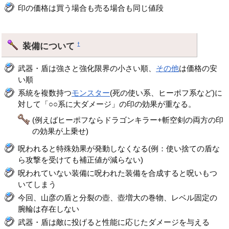
印の価格は買う場合も売る場合も同じ値段
装備について
†
武器・盾は強さと強化限界の小さい順、
その他
は価格の安
い順
系統を複数持つ
モンスター
(死の使い系、ヒーポフ系など)に
対して「○○系に大ダメージ」の印の効果が重なる。
(例えばヒーポフならドラゴンキラー+斬空剣の両方の印
の効果が上乗せ)
呪われると特殊効果が発動しなくなる(例：使い捨ての盾な
ら攻撃を受けても補正値が減らない)
呪われていない装備に呪われた装備を合成すると呪いもつ
いてしまう
今回、山彦の盾と分裂の壺、壺増大の巻物、レベル固定の
腕輪は存在しない
武器・盾は敵に投げると性能に応じたダメージを与える