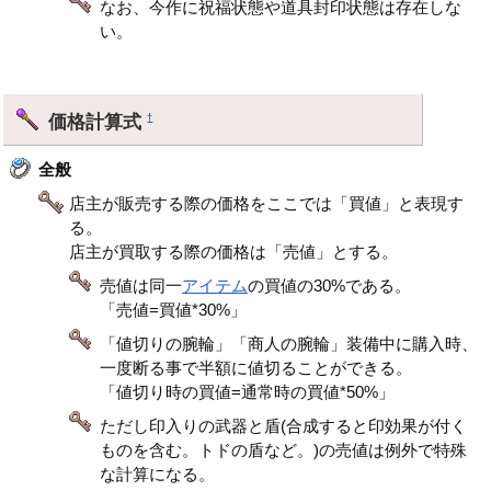
なお、今作に祝福状態や道具封印状態は存在しな
い。
価格計算式
†
全般
店主が販売する際の価格をここでは「買値」と表現す
る。
店主が買取する際の価格は「売値」とする。
売値は同一
アイテム
の買値の30%である。
「売値=買値*30%」
「値切りの腕輪」「商人の腕輪」装備中に購入時、
一度断る事で半額に値切ることができる。
「値切り時の買値=通常時の買値*50%」
ただし印入りの武器と盾(合成すると印効果が付く
ものを含む。トドの盾など。)の売値は例外で特殊
な計算になる。