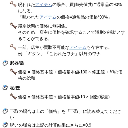
呪われた
アイテム
の場合、買値/売値共に通常品の90%
になる。
「呪われた
アイテム
の価格=通常品の価格*90%」
識別状態は価格に無関係。
そのため、店主に価格を確認することで識別の補助とす
ることができる。
一部、店主が買取不可能な
アイテム
も存在する。
例:「ギタン」「こわれたワナ」以外のワナ
武器/盾
価格 = 価格基本値 + 価格基本値/100 × 修正値 + 印の価
格の総和
杖/壺
価格 = 価格基本値 + 価格基本値/10 × 回数(容量)
下取の場合は上の「価格」を「下取」に読み替えてくださ
い
呪いの場合は上記の計算結果にさらに×0.9