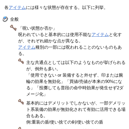
各
アイテム
には様々な状態が存在する。以下に列挙。
全般
「呪い状態か否か」
呪われていると基本的には使用不能な
アイテム
と化す
が、それぞれ細かな点が異なる。
アイテム
種別の一部には呪われることのないものもあ
る。
主な共通点としては以下のようなものが挙げられる
が、例外も多い。
「使用できない or 装備すると外せず、印または腕
輪の効果を無効化」「買値/売値が本来の90%にな
る」「投擲しても普段の命中時効果が発生せず2ダ
メージ化」
基本的にはデメリットでしかないが、一部デメリッ
ト系装備の効果が無効化されて有効に活用できる場
合もある。
例:重装の盾/使い捨ての剣/使い捨ての盾