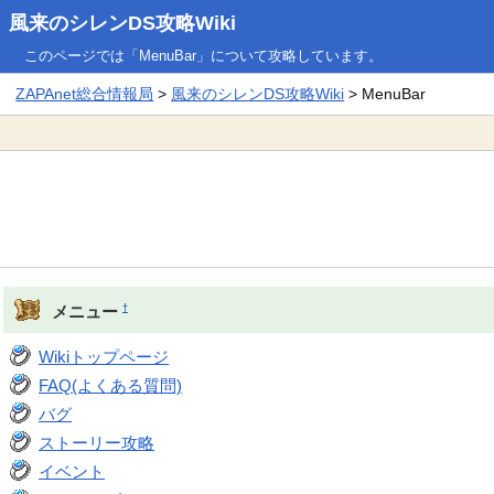
風来のシレンDS攻略Wiki
このページでは「MenuBar」について攻略しています。
ZAPAnet総合情報局
>
風来のシレンDS攻略Wiki
> MenuBar
†
メニュー
Wikiトップページ
FAQ(よくある質問)
バグ
ストーリー攻略
イベント