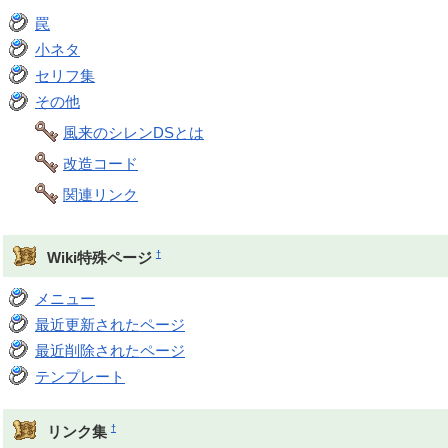
罠
小ネタ
セリフ集
その他
風来のシレンDSとは
改造コード
関連リンク
†
Wiki特殊ページ
メニュー
最近更新されたページ
最近削除されたページ
テンプレート
†
リンク集