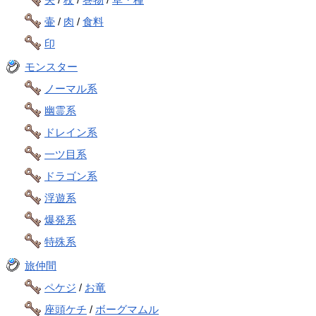
壷
/
肉
/
食料
印
モンスター
ノーマル系
幽霊系
ドレイン系
一ツ目系
ドラゴン系
浮遊系
爆発系
特殊系
旅仲間
ペケジ
/
お竜
座頭ケチ
/
ボーグマムル