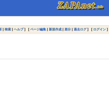
新
|
検索
|
ヘルプ
] [
ページ編集
|
新規作成
|
差分
|
過去ログ
] [
ログイン
]