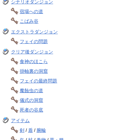
シナリオダンジョン
宿場への道
こばみ谷
エクストラダンジョン
フェイの問題
クリア後ダンジョン
食神のほこら
掛軸裏の洞窟
フェイの最終問題
魔蝕虫の道
儀式の洞窟
死者の谷底
アイテム
剣
/
盾
/
腕輪
矢
/
杖
/
巻物
/
草・種