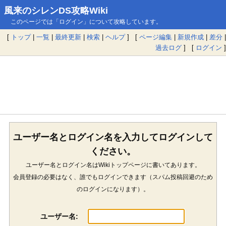
風来のシレンDS攻略Wiki
このページでは「ログイン」について攻略しています。
[
トップ
|
一覧
|
最終更新
|
検索
|
ヘルプ
] [
ページ編集
|
新規作成
|
差分
|
過去ログ
] [
ログイン
]
ユーザー名とログイン名を入力してログインして
ください。
ユーザー名とログイン名はWikiトップページに書いてあります。
会員登録の必要はなく、誰でもログインできます（スパム投稿回避のため
のログインになります）。
ユーザー名: