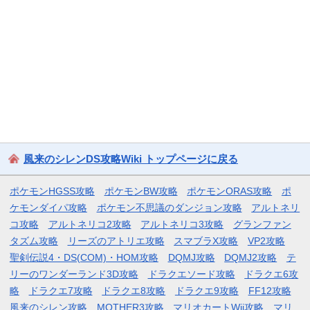
風来のシレンDS攻略Wiki トップページに戻る
ポケモンHGSS攻略
ポケモンBW攻略
ポケモンORAS攻略
ポ
ケモンダイパ攻略
ポケモン不思議のダンジョン攻略
アルトネリ
コ攻略
アルトネリコ2攻略
アルトネリコ3攻略
グランファン
タズム攻略
リーズのアトリエ攻略
スマブラX攻略
VP2攻略
聖剣伝説4・DS(COM)・HOM攻略
DQMJ攻略
DQMJ2攻略
テ
リーのワンダーランド3D攻略
ドラクエソード攻略
ドラクエ6攻
略
ドラクエ7攻略
ドラクエ8攻略
ドラクエ9攻略
FF12攻略
風来のシレン攻略
MOTHER3攻略
マリオカートWii攻略
マリ