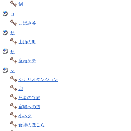
剣
コ
こばみ谷
サ
山頂の町
ザ
座頭ケチ
シ
シナリオダンジョン
印
死者の谷底
宿場への道
小ネタ
食神のほこら