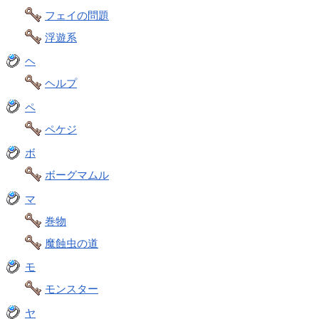
フェイの問題
浮遊系
ヘ
ヘルプ
ペ
ペケジ
ボ
ボーグマムル
マ
巻物
魔蝕虫の道
モ
モンスター
ヤ