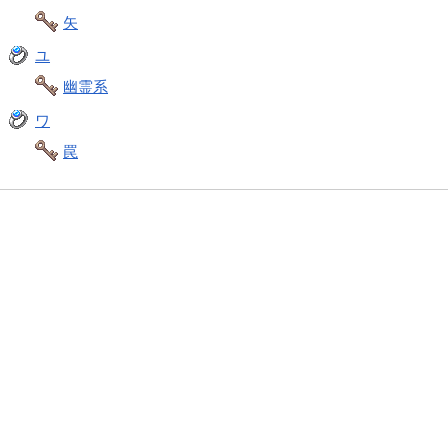
矢
ユ
幽霊系
ワ
罠