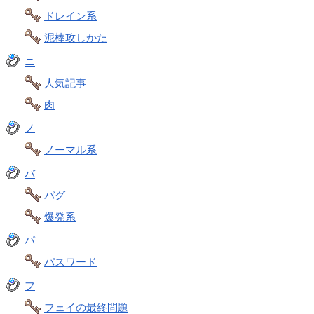
ドレイン系
泥棒攻しかた
ニ
人気記事
肉
ノ
ノーマル系
バ
バグ
爆発系
パ
パスワード
フ
フェイの最終問題