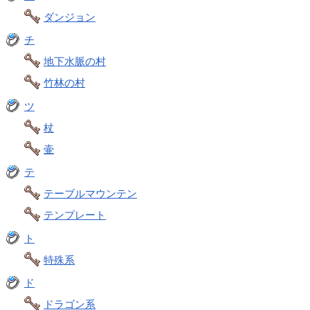
ダンジョン
チ
地下水脈の村
竹林の村
ツ
杖
壷
テ
テーブルマウンテン
テンプレート
ト
特殊系
ド
ドラゴン系