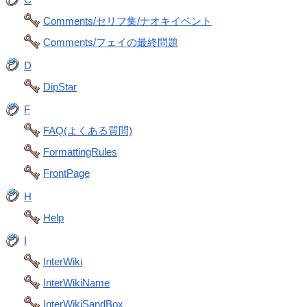
Comments/セリフ集/ナオキイベント
Comments/フェイの最終問題
D
DipStar
F
FAQ(よくある質問)
FormattingRules
FrontPage
H
Help
I
InterWiki
InterWikiName
InterWikiSandBox