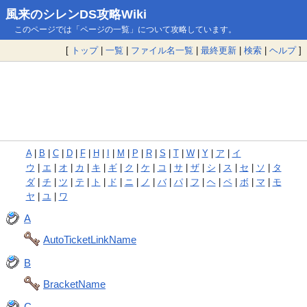
風来のシレンDS攻略Wiki
このページでは「ページの一覧」について攻略しています。
[
トップ
|
一覧
|
ファイル名一覧
|
最終更新
|
検索
|
ヘルプ
]
A
|
B
|
C
|
D
|
F
|
H
|
I
|
M
|
P
|
R
|
S
|
T
|
W
|
Y
|
ア
|
イ
ウ
|
エ
|
オ
|
カ
|
キ
|
ギ
|
ク
|
ケ
|
コ
|
サ
|
ザ
|
シ
|
ス
|
セ
|
ソ
|
タ
ダ
|
チ
|
ツ
|
テ
|
ト
|
ド
|
ニ
|
ノ
|
バ
|
パ
|
フ
|
ヘ
|
ペ
|
ボ
|
マ
|
モ
ヤ
|
ユ
|
ワ
A
AutoTicketLinkName
B
BracketName
C