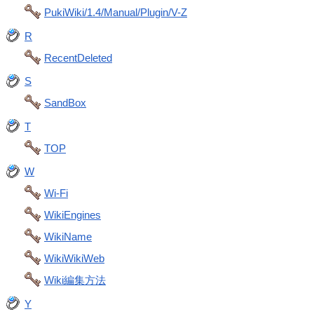
PukiWiki/1.4/Manual/Plugin/V-Z
R
RecentDeleted
S
SandBox
T
TOP
W
Wi-Fi
WikiEngines
WikiName
WikiWikiWeb
Wiki編集方法
Y