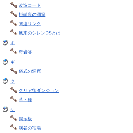
改造コード
掛軸裏の洞窟
関連リンク
風来のシレンDSとは
キ
奇岩谷
ギ
儀式の洞窟
ク
クリア後ダンジョン
草・種
ケ
掲示板
渓谷の宿場