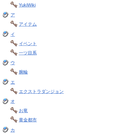
YukiWiki
ア
アイテム
イ
イベント
一ツ目系
ウ
腕輪
エ
エクストラダンジョン
オ
お竜
黄金都市
カ