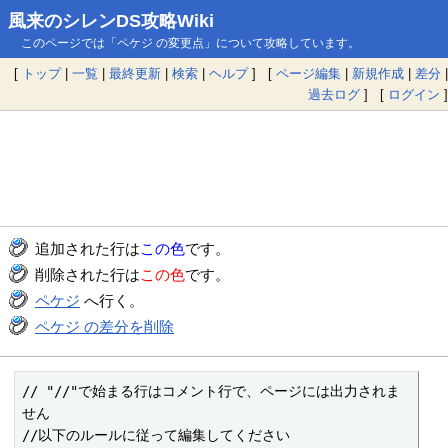
風来のシレンDS攻略Wiki
このページでは「ペケジ の変更点」について攻略しています。
[
トップ
|
一覧
|
最終更新
|
検索
|
ヘルプ
] [
ページ編集
|
新規作成
|
差分
|
過去ログ
] [
ログイン
]
追加された行は
この色
です。
削除された行は
この色
です。
ペケジ
へ行く。
ペケジ の差分を削除
// "//"で始まる行はコメント行で、ページには出力されま
せん

//以下のルールに従って編集してください
