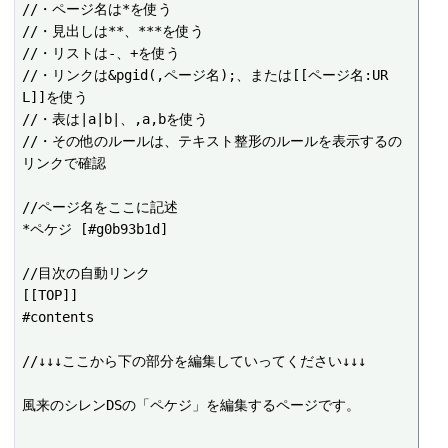
//・ページ名は*を使う

//・見出しは**、***を使う

//・リストは-、+を使う

//・リンクは&pgid(,ページ名);、または[[ページ名:UR
L]]を使う

//・表は|a|b|、,a,bを使う

//・その他のルールは、テキスト整形のルールを表示するの
リンクで確認

//ページ名をここに記述

*ペケジ [#g0b93b1d]

//目次の自動リンク

[[TOP]]

#contents

//↓↓↓ここから下の部分を編集していってください↓↓↓

風来のシレンDSの「ペケジ」を編集するページです。
