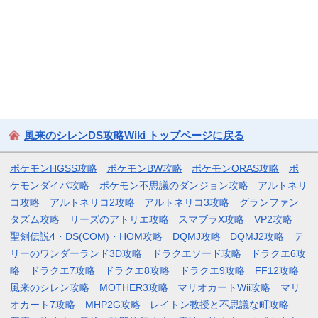
風来のシレンDS攻略Wiki トップページに戻る
ポケモンHGSS攻略
ポケモンBW攻略
ポケモンORAS攻略
ポ
ケモンダイパ攻略
ポケモン不思議のダンジョン攻略
アルトネリ
コ攻略
アルトネリコ2攻略
アルトネリコ3攻略
グランファン
タズム攻略
リーズのアトリエ攻略
スマブラX攻略
VP2攻略
聖剣伝説4・DS(COM)・HOM攻略
DQMJ攻略
DQMJ2攻略
テ
リーのワンダーランド3D攻略
ドラクエソード攻略
ドラクエ6攻
略
ドラクエ7攻略
ドラクエ8攻略
ドラクエ9攻略
FF12攻略
風来のシレン攻略
MOTHER3攻略
マリオカートWii攻略
マリ
オカート7攻略
MHP2G攻略
レイトン教授と不思議な町攻略