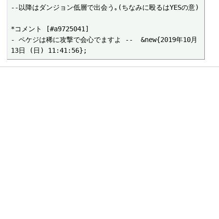
--以降はダンジョン低層で出会う｡(ちなみに殴るはYESの意)

*コメント [#a9725041]

- ペケジは稀に攻撃で会心でますよ --  &new{2019年10月