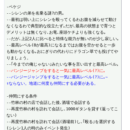
-ペケジ

--シレンの弟を名乗る謎?の男｡

--最初は弱い上にシレンを殴ってくるわお腹を減らせて動け
なくなるわで典型的な役立たず｡だが､最高の状態まで育つと
デメリットは無くなり､お竜､座頭ケチよりも強くなる｡

--だが､上記2人に比べると特殊な能力が無いのが少し寂しい｡

--最高レベル(8が最高)になるまではお腹を空かせると一歩
も動かなくなる｡おにぎりの代わりにドラゴン草でも投げてや
りましょう。

--バンジージャンプをすると一気に最高レベル(?)に｡
--バンジージャンプをすると一気に最高レベル(?)に｡~
↑ならない。地道に何度も仲間にする必要がある。
-仲間にする条件

--竹林の村の店で会話した後､酒場で会話する 

--再度竹林の村を訪れて会話し､1000ギタンを貸す(返ってこ
ない) 

--再度竹林の村を訪れて会話(酒場前)し､｢殴る｣を選択する
(シレン1人の時のみイベント発生)
